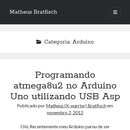
Matheus Bratfisch
abrir
o
Barra
menu
principa
Lateral
Categoria:
Arduino
Calendário
agosto 2026
S
T
Q
Q
S
S
D
Programando
1
2
atmega8u2 no Arduino
3
4
5
6
7
8
9
Uno utilizando USB Asp
10
11
12
13
14
15
16
Publicado por
Matheus (X-warrior) Bratfisch
em
17
18
19
20
21
22
23
novembro 2, 2012
24
25
26
27
28
29
30
31
Olá, Recentemente meu Arduino parou de ser