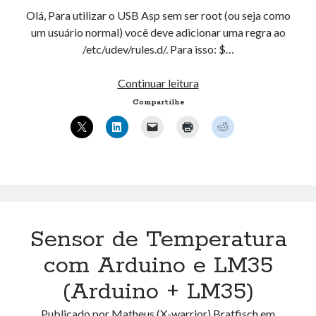
Olá, Para utilizar o USB Asp sem ser root (ou seja como
um usuário normal) você deve adicionar uma regra ao
/etc/udev/rules.d/. Para isso: $…
Usando
Continuar leitura
USB
Compartilhe
ASP
como
não
root
Sensor de Temperatura
com Arduino e LM35
(Arduino + LM35)
Publicado por
Matheus (X-warrior) Bratfisch
em