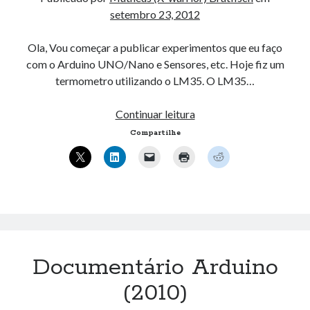
setembro 23, 2012
Ola, Vou começar a publicar experimentos que eu faço
com o Arduino UNO/Nano e Sensores, etc. Hoje fiz um
termometro utilizando o LM35. O LM35…
Sensor
Continuar leitura
de
Compartilhe
Temperatura
com
Arduino
e
LM35
(Arduino
+
Documentário Arduino
LM35)
(2010)