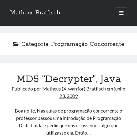
Matheus Bratfisch
abrir
o
Barra
menu
principa
Lateral
Categoria:
Programação Concorrente
Calendário
agosto 2026
S
T
Q
Q
S
S
D
MD5 “Decrypter”, Java
1
2
Publicado por
Matheus (X-warrior) Bratfisch
em
junho
3
4
5
6
7
8
9
23, 2009
10
11
12
13
14
15
16
Boa noite, Nas aulas de programação concorrente o
17
18
19
20
21
22
23
professor passou uma introdução de Programação
24
25
26
27
28
29
30
Distribuida e pediu que nós criassemos algo que
31
utilizasse ela. Então…