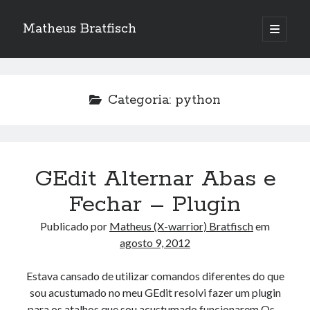
Matheus Bratfisch
abrir
o
Barra
menu
principa
Lateral
Categoria:
python
Calendário
agosto 2026
S
T
Q
Q
S
S
D
GEdit Alternar Abas e
1
2
Fechar – Plugin
3
4
5
6
7
8
9
Publicado por
Matheus (X-warrior) Bratfisch
em
10
11
12
13
14
15
16
agosto 9, 2012
17
18
19
20
21
22
23
24
25
26
27
28
29
30
Estava cansado de utilizar comandos diferentes do que
sou acustumado no meu GEdit resolvi fazer um plugin
31
para os atalhos que sou acustumado funcionarem Os…