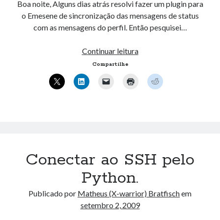
Boa noite, Alguns dias atrás resolvi fazer um plugin para
o Emesene de sincronização das mensagens de status
com as mensagens do perfil. Então pesquisei…
Twitter
Continuar leitura
Sync
Compartilhe
e
Fun
Text
novos
plugins
para
o
Conectar ao SSH pelo
Emesene.
Python.
Publicado por
Matheus (X-warrior) Bratfisch
em
setembro 2, 2009