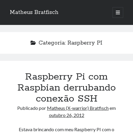
Matheus Bratfisch
abrir
o
Barra
menu
principa
Lateral
Categoria:
Raspberry PI
Calendário
agosto 2026
S
T
Q
Q
S
S
D
Raspberry Pi com
1
2
Raspbian derrubando
3
4
5
6
7
8
9
conexão SSH
10
11
12
13
14
15
16
Publicado por
Matheus (X-warrior) Bratfisch
em
17
18
19
20
21
22
23
outubro 26, 2012
24
25
26
27
28
29
30
31
Estava brincando com meu Raspberry PI com o