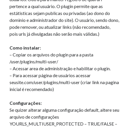
pertence a qual usuário. O plugin permite que as
« mar
estátisticas sejam publicas ou privadas (ao dono do
dominio e administrador do site). O usuário, sendo dono,
Artigos Recentes
pode remover, ou atualizar links (não recomendado,
pois urls já divulgadas não serão mais válidas.)
Ubuntu 12.04 – Configurando Samba (3.6.3)
Projetos – Git Hub
Como instalar:
Compilando para Teensy 3.0 no Windows utilizando Makefile
– Copiar os arquivos do plugin para a pasta
Programando atmega8u2 no Arduino Uno utilizando USB Asp
/user/plugins/multi-user/
Usando USB ASP como não root
– Acessar area de administração e habilitar o plugin.
– Para acessar página de usuários acessar
seusite.com/user/plugins/multi-user (criar link na pagina
Comentários
inicial é recomendado)
RonaldNap
em
Nova versão do LURL (Tiny-URL).
Williamfep
em
Classe para Tiny-URL em PHP5.
Configurações:
Jacobnap
em
Estrutura de dados, C
Se quizer alterar alguma configuração default, altere seu
Darrenneock
em
Fast Flickr Widget
arquivo de configurações
oformit osago onlain_smPr
em
Exercicio 2 – Sistemas Operacionais II –
YOURLS_MULTIUSER_PROTECTED – TRUE/FALSE –
INE5424 – UFSC