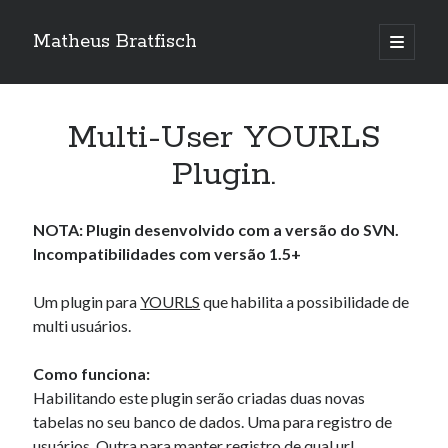
Matheus Bratfisch
abrir
o
Barra
menu
principa
Lateral
Multi-User YOURLS
Calendário
Plugin.
agosto 2026
NOTA: Plugin desenvolvido com a versão do SVN.
S
T
Q
Q
S
S
D
Incompatibilidades com versão 1.5+
1
2
Um plugin para
YOURLS
que habilita a possibilidade de
3
4
5
6
7
8
9
multi usuários.
10
11
12
13
14
15
16
17
18
19
20
21
22
23
Como funciona:
24
25
26
27
28
29
30
Habilitando este plugin serão criadas duas novas
tabelas no seu banco de dados. Uma para registro de
31
usuários. Outra para manter registro de qual url