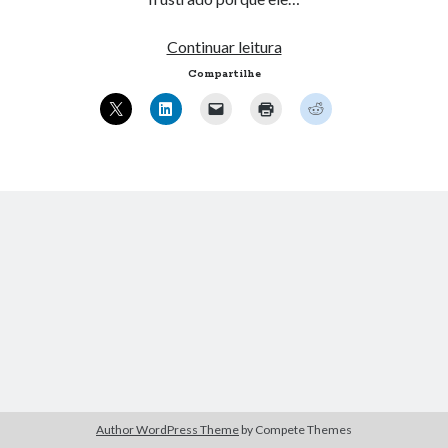
« mar
Mostrando
Continuar leitura
Botao
Compartilhe
Artigos Recentes
“Save
and
Ubuntu 12.04 – Configurando Samba (3.6.3)
Quit”
Projetos – Git Hub
no
Compilando para Teensy 3.0 no Windows utilizando Makefile
Firefox
Programando atmega8u2 no Arduino Uno utilizando USB Asp
4
Usando USB ASP como não root
Erro no banco de dados do WordPress:
[Table
'mb_comments' is marked as crashed and should be
repaired]
SELECT COUNT(*) FROM mb_comments JOIN mb_posts
ON mb_posts.ID = mb_comments.comment_post_ID
WHERE ( comment_approved = '1' ) AND
Author WordPress Theme
by Compete Themes
comment_post_ID = 1045 AND comment_parent = 0