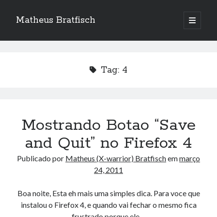
Matheus Bratfisch
abrir
o
Barra
menu
principa
Lateral
Tag:
4
Calendário
agosto 2026
S
T
Q
Q
S
S
D
Mostrando Botao “Save
1
2
and Quit” no Firefox 4
3
4
5
6
7
8
9
Publicado por
Matheus (X-warrior) Bratfisch
em
março
10
11
12
13
14
15
16
24, 2011
17
18
19
20
21
22
23
24
25
26
27
28
29
30
Boa noite, Esta eh mais uma simples dica. Para voce que
instalou o Firefox 4, e quando vai fechar o mesmo fica
31
frustrado porque ele…