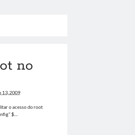
ot no
 13, 2009
itar o acesso do root
onfig” $…