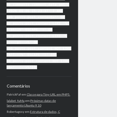
mb_comments.comment_date_gmt <
'2026-08-06 15:23:37' ) AND
(mb_posts.post_content='' OR
mb_posts.post_content LIKE '%!
[:pt!]%' ESCAPE '!' OR
mb_posts.post_content LIKE '%
<!--:pt-->%' OR
(mb_posts.post_content NOT LIKE
'%![:!]%' ESCAPE '!' AND
mb_posts.post_content NOT LIKE
'%<!--:-->%'))
Comentários
PatrickFaf
em
Classe para Tiny-URL em PHP5.
lalabet_fuMa
em
Próximas datas de
lançamento Ubuntu 9.10
Robertagosy
em
Estrutura de dados, C