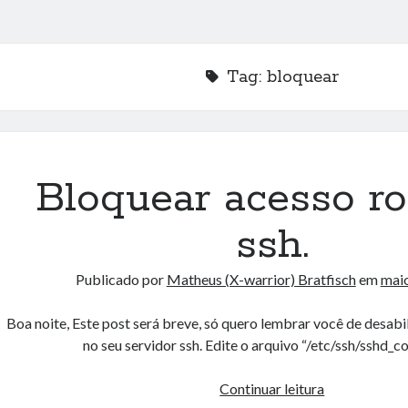
Tag:
bloquear
Bloquear acesso ro
ssh.
Publicado por
Matheus (X-warrior) Bratfisch
em
maio
Boa noite, Este post será breve, só quero lembrar você de desabil
no seu servidor ssh. Edite o arquivo “/etc/ssh/sshd_c
Bloquear
Continuar leitura