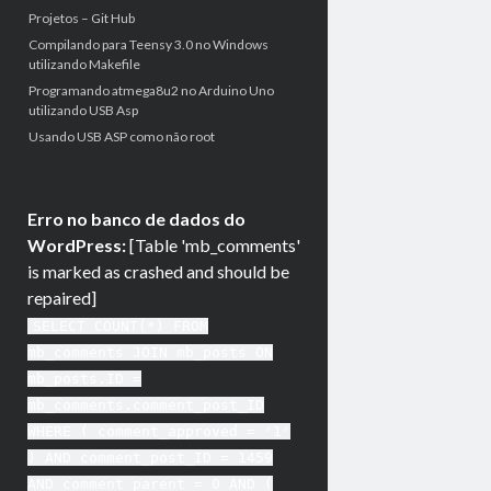
Projetos – Git Hub
Compilando para Teensy 3.0 no Windows
utilizando Makefile
Programando atmega8u2 no Arduino Uno
utilizando USB Asp
Usando USB ASP como não root
Erro no banco de dados do
WordPress:
[Table 'mb_comments'
is marked as crashed and should be
repaired]
SELECT COUNT(*) FROM
mb_comments JOIN mb_posts ON
mb_posts.ID =
mb_comments.comment_post_ID
WHERE ( comment_approved = '1'
) AND comment_post_ID = 1459
AND comment_parent = 0 AND (