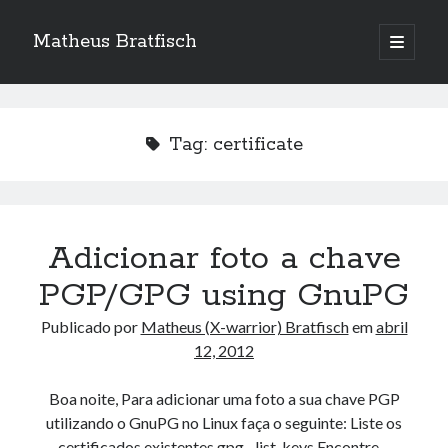
Matheus Bratfisch
abrir
o
Barra
menu
principa
Lateral
Tag:
certificate
Calendário
agosto 2026
S
T
Q
Q
S
S
D
Adicionar foto a chave
1
2
PGP/GPG using GnuPG
3
4
5
6
7
8
9
Publicado por
Matheus (X-warrior) Bratfisch
em
abril
10
11
12
13
14
15
16
12, 2012
17
18
19
20
21
22
23
24
25
26
27
28
29
30
Boa noite, Para adicionar uma foto a sua chave PGP
utilizando o GnuPG no Linux faça o seguinte: Liste os
31
certificados existentes gpg –list-keys Encontre…