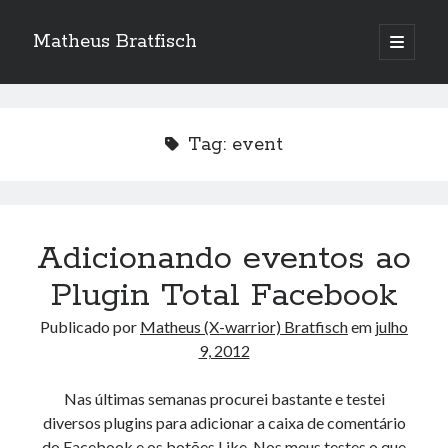
Matheus Bratfisch
abrir
o
Barra
menu
principa
Lateral
Tag:
event
Calendário
agosto 2026
S
T
Q
Q
S
S
D
Adicionando eventos ao
1
2
Plugin Total Facebook
3
4
5
6
7
8
9
Publicado por
Matheus (X-warrior) Bratfisch
em
julho
10
11
12
13
14
15
16
9, 2012
17
18
19
20
21
22
23
24
25
26
27
28
29
30
Nas últimas semanas procurei bastante e testei
diversos plugins para adicionar a caixa de comentário
31
do Facebook e os botões Like. Nos meus testes o que