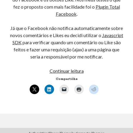
« mar
fez o proposto com mais facilidade foi o
Plugin Total
Facebook
.
Artigos Recentes
Já que o Facebook não notifica automaticamente sobre
novos comentários e Likes eu decidi utilizar o
Javascript
Ubuntu 12.04 – Configurando Samba (3.6.3)
SDK
para verificar quando um comentário ou Like são
Projetos – Git Hub
feitos e fazer uma requisição (ajax) a uma página que
Compilando para Teensy 3.0 no Windows utilizando Makefile
seria a responsável por me notificar.
Programando atmega8u2 no Arduino Uno utilizando USB Asp
Usando USB ASP como não root
Adicionando
Continuar leitura
eventos
Compartilhe
ao
Comentários
Plugin
Stewartprecy
em
Encrypt Messages versão 0.2
Total
Lychshie karnizi_zpol
em
Traduções
Facebook
Davidkib
em
Estrutura de dados, C
Timothybab
em
Ubuntu, diminuindo o seu tempo de boot.
Lychshie karnizi_vksa
em
Ubuntu, diminuindo o seu tempo de boot.