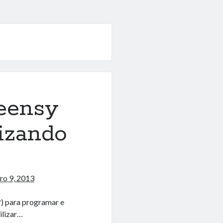
eensy
izando
iro 9, 2013
?) para programar e
ilizar…