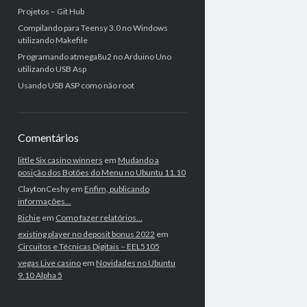
Projetos – Git Hub
Compilando para Teensy 3.0 no Windows
utilizando Makefile
Programando atmega8u2 no Arduino Uno
utilizando USB Asp
Usando USB ASP como não root
Comentários
little Six casino winners
em
Mudando a
posição dos Botões do Menu no Ubuntu 11.10
ClaytonCeshy
em
Enfim, publicando
informações…
Richie
em
Como fazer relatórios…
existing player no deposit bonus 2022
em
Circuitos e Técnicas Digitais – EEL5105
vegas Live casino
em
Novidades no Ubuntu
9.10 Alpha 5