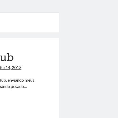
Hub
iro 14, 2013
 Hub, enviando meus
alhando pesado…