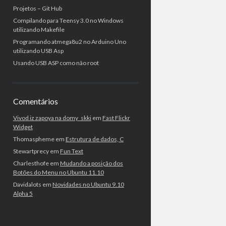
Projetos – Git Hub
Compilando para Teensy 3.0 no Windows
utilizando Makefile
Programando atmega8u2 no Arduino Uno
utilizando USB Asp
Usando USB ASP como não root
Comentários
Vivod iz zapoya na domy_skki
em
Fast Flickr
Widget
Thomaspheme
em
Estrutura de dados, C
Stewartprecy
em
Fun Text
Charlesthofe
em
Mudando a posição dos
Botões do Menu no Ubuntu 11.10
Davidalots
em
Novidades no Ubuntu 9.10
Alpha 5