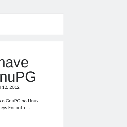
chave
GnuPG
l 12, 2012
do o GnuPG no Linux
t-keys Encontre…