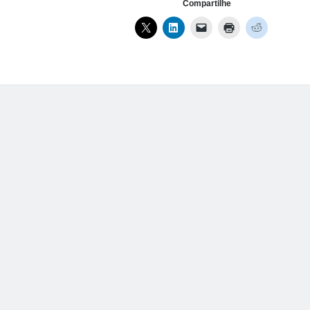
foto
Compartilhe
a
chave
PGP/GPG
using
GnuPG