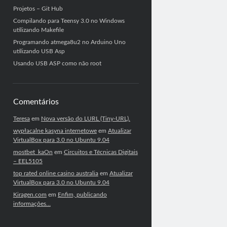
Projetos – Git Hub
Compilando para Teensy 3.0 no Windows
utilizando Makefile
Programando atmega8u2 no Arduino Uno
utilizando USB Asp
Usando USB ASP como não root
Comentários
Teresa
em
Nova versão do LURL (Tiny-URL).
wypłacalne kasyna internetowe
em
Atualizar
VirtualBox para 3.0 no Ubuntu 9.04
mostbet_kaOn
em
Circuitos e Técnicas Digitais
– EEL5105
top rated online casino australia
em
Atualizar
VirtualBox para 3.0 no Ubuntu 9.04
Kiragen.com
em
Enfim, publicando
informações…