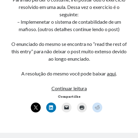
« mar
resolvido em uma aula. Dessa vez o exercicio é o
seguinte:
– Implemenetar o sistema de contabilidade de um
Artigos Recentes
mafioso. (outros detalhes continue lendo o post)
Ubuntu 12.04 – Configurando Samba (3.6.3)
O enunciado do mesmo se encontra no “read the rest of
Projetos – Git Hub
this entry” para não deixar o post muito extenso devido
Compilando para Teensy 3.0 no Windows utilizando Makefile
ao longo enunciado.
Programando atmega8u2 no Arduino Uno utilizando USB Asp
Usando USB ASP como não root
A resolução do mesmo você pode baixar
aqui
.
Lista
Continuar leitura
Erro no banco de dados do WordPress:
[Table
encadeada,
Compartilhe
'mb_comments' is marked as crashed and should be
Estrutura
repaired]
de
SELECT COUNT(*) FROM mb_comments JOIN mb_posts
dados.
ON mb_posts.ID = mb_comments.comment_post_ID
WHERE ( comment_approved = '1' ) AND
comment_post_ID = 1045 AND comment_parent = 0