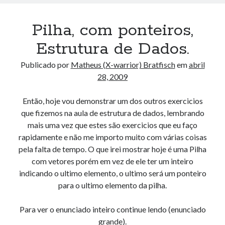
AND ( mb_comments.comment_date_gmt < '2026-08-
06 23:00:11' ) AND (mb_posts.post_content='' OR
Pilha, com ponteiros,
mb_posts.post_content LIKE '%![:pt!]%' ESCAPE
Estrutura de Dados.
'!' OR mb_posts.post_content LIKE '%<!--:pt--
>%' OR (mb_posts.post_content NOT LIKE '%!
Publicado por
Matheus (X-warrior) Bratfisch
em
abril
[:!]%' ESCAPE '!' AND mb_posts.post_content NOT
28, 2009
LIKE '%<!--:-->%'))
Então, hoje vou demonstrar um dos outros exercicios
que fizemos na aula de estrutura de dados, lembrando
Comentários
mais uma vez que estes são exercicios que eu faço
Spielautomaten App Echtgeld
em
Instalar Apache2, PHP5,
rapidamente e não me importo muito com várias coisas
PHPmyAdmin, mySQL
pela falta de tempo. O que irei mostrar hoje é uma Pilha
https://Www.kookjegek.nl/
em
Multi-User YOURLS Plugin.
com vetores porém em vez de ele ter um inteiro
Https://Tmoption.Tm-Option.Com/
em
Netbeans 6.5.1, Espaçamento..
indicando o ultimo elemento, o ultimo será um ponteiro
WilliamRox
em
Netbeans 6.5.1, Espaçamento..
para o ultimo elemento da pilha.
Narkolog na dom_iwOl
em
Estrutura de dados, C
Para ver o enunciado inteiro continue lendo (enunciado
grande).