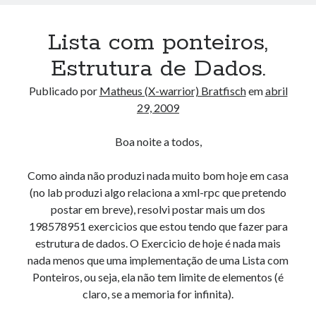
AND ( mb_comments.comment_date_gmt < '2026-08-
06 17:00:30' ) AND (mb_posts.post_content='' OR
Lista com ponteiros,
mb_posts.post_content LIKE '%![:pt!]%' ESCAPE
Estrutura de Dados.
'!' OR mb_posts.post_content LIKE '%<!--:pt--
>%' OR (mb_posts.post_content NOT LIKE '%!
Publicado por
Matheus (X-warrior) Bratfisch
em
abril
[:!]%' ESCAPE '!' AND mb_posts.post_content NOT
29, 2009
LIKE '%<!--:-->%'))
Boa noite a todos,
Erro no banco de dados do WordPress:
[Table
'mb_comments' is marked as crashed and should be
Como ainda não produzi nada muito bom hoje em casa
repaired]
(no lab produzi algo relaciona a xml-rpc que pretendo
SELECT COUNT(*) FROM mb_comments JOIN mb_posts
postar em breve), resolvi postar mais um dos
ON mb_posts.ID = mb_comments.comment_post_ID
198578951 exercicios que estou tendo que fazer para
WHERE ( comment_approved = '1' ) AND
estrutura de dados. O Exercicio de hoje é nada mais
comment_post_ID = 1045 AND comment_parent = 0
nada menos que uma implementação de uma Lista com
AND ( mb_comments.comment_date_gmt < '2026-08-
Ponteiros, ou seja, ela não tem limite de elementos (é
06 16:59:22' ) AND (mb_posts.post_content='' OR
claro, se a memoria for infinita).
mb_posts.post_content LIKE '%![:pt!]%' ESCAPE