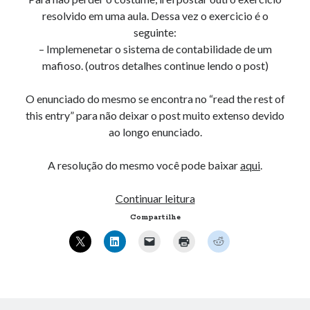
« mar
resolvido em uma aula. Dessa vez o exercicio é o
seguinte:
– Implemenetar o sistema de contabilidade de um
Artigos Recentes
mafioso. (outros detalhes continue lendo o post)
Ubuntu 12.04 – Configurando Samba (3.6.3)
O enunciado do mesmo se encontra no “read the rest of
Projetos – Git Hub
this entry” para não deixar o post muito extenso devido
Compilando para Teensy 3.0 no Windows utilizando Makefile
ao longo enunciado.
Programando atmega8u2 no Arduino Uno utilizando USB Asp
Usando USB ASP como não root
A resolução do mesmo você pode baixar
aqui
.
Lista
Continuar leitura
Erro no banco de dados do WordPress:
[Table
encadeada,
Compartilhe
'mb_comments' is marked as crashed and should be
Estrutura
repaired]
de
SELECT COUNT(*) FROM mb_comments JOIN mb_posts
dados.
ON mb_posts.ID = mb_comments.comment_post_ID
WHERE ( comment_approved = '1' ) AND
comment_post_ID = 1045 AND comment_parent = 0