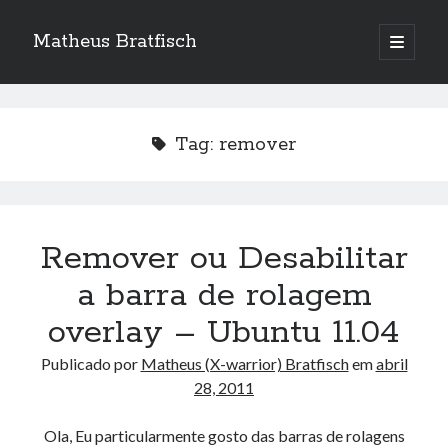
Matheus Bratfisch
abrir
o
Barra
menu
principa
Lateral
Tag:
remover
Calendário
agosto 2026
S
T
Q
Q
S
S
D
Remover ou Desabilitar
1
2
a barra de rolagem
3
4
5
6
7
8
9
overlay – Ubuntu 11.04
10
11
12
13
14
15
16
Publicado por
Matheus (X-warrior) Bratfisch
em
abril
17
18
19
20
21
22
23
28, 2011
24
25
26
27
28
29
30
31
Ola, Eu particularmente gosto das barras de rolagens