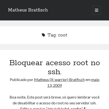
Matheus Bratfisch
abrir
o
Barra
menu
principa
Lateral
Tag:
root
Calendário
agosto 2026
S
T
Q
Q
S
S
D
Bloquear acesso root no
1
2
ssh.
3
4
5
6
7
8
9
Publicado por
Matheus (X-warrior) Bratfisch
em
maio
10
11
12
13
14
15
16
13, 2009
17
18
19
20
21
22
23
24
25
26
27
28
29
30
Boa noite, Este post será breve, só quero lembrar você
de desabilitar o acesso do root no seu servidor ssh.
31
Edite o arquivo “/etc/ssh/sshd_config” $…