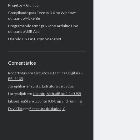
Projetos – Git Hub
Compilando para Teensy 3.0 no Windows
utilizando Makefile
Programando atmega8u2 no Arduino Uno
utilizando USB Asp
Usando USB ASP como não root
Comentários
RobertMus
em
Circuitos e Técnicas Digitais –
EEL5105
Josephhar
em
Lista, Estrutura de dados
Larryadjub
em
Ubuntu, VirtualBox 2.2 e USB
lalabet_euSl
em
Ubuntu 9.04, up and running.
DavidTat
em
Estrutura de dados, C