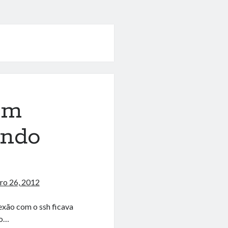
om
ando
ro 26, 2012
xão com o ssh ficava
ão…