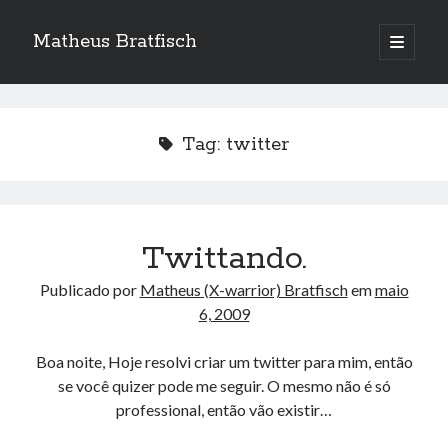
Matheus Bratfisch
abrir
o
Barra
menu
principa
Lateral
Tag:
twitter
Calendário
agosto 2026
S
T
Q
Q
S
S
D
Twittando.
1
2
Publicado por
Matheus (X-warrior) Bratfisch
em
maio
3
4
5
6
7
8
9
6, 2009
10
11
12
13
14
15
16
Boa noite, Hoje resolvi criar um twitter para mim, então
17
18
19
20
21
22
23
se você quizer pode me seguir. O mesmo não é só
24
25
26
27
28
29
30
professional, então vão existir…
31