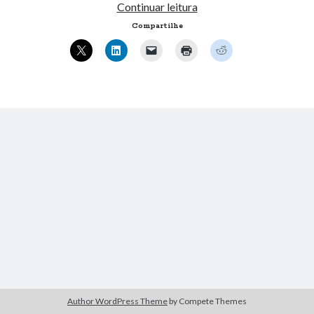
Twittando.
Continuar leitura
« mar
Compartilhe
Artigos Recentes
Ubuntu 12.04 – Configurando Samba (3.6.3)
Projetos – Git Hub
Compilando para Teensy 3.0 no Windows utilizando Makefile
Programando atmega8u2 no Arduino Uno utilizando USB Asp
Usando USB ASP como não root
Erro no banco de dados do WordPress:
[Table
'mb_comments' is marked as crashed and should be
repaired]
SELECT COUNT(*) FROM mb_comments JOIN mb_posts
ON mb_posts.ID = mb_comments.comment_post_ID
WHERE ( comment_approved = '1' ) AND
Author WordPress Theme
by Compete Themes
comment_post_ID = 1045 AND comment_parent = 0