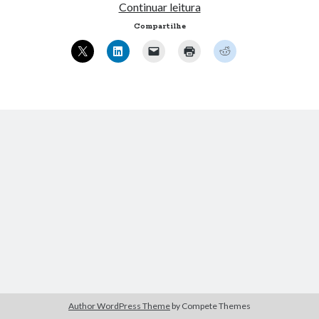
Tradução
Continuar leitura
« mar
unetbootin
Compartilhe
Artigos Recentes
Ubuntu 12.04 – Configurando Samba (3.6.3)
Projetos – Git Hub
Compilando para Teensy 3.0 no Windows utilizando Makefile
Programando atmega8u2 no Arduino Uno utilizando USB Asp
Usando USB ASP como não root
Comentários
Robertdug
em
Estrutura de dados, C
EddieElaky
em
Ubuntu, VirtualBox 2.2 e USB
Robertdug
em
Verificar se um processo está execução e notificar via e-
mail no Windows
DonaldadorY
em
Classe para Tiny-URL em PHP5.
Author WordPress Theme
by Compete Themes
LonnieCow
em
Mostrando Botao “Save and Quit” no Firefox 4