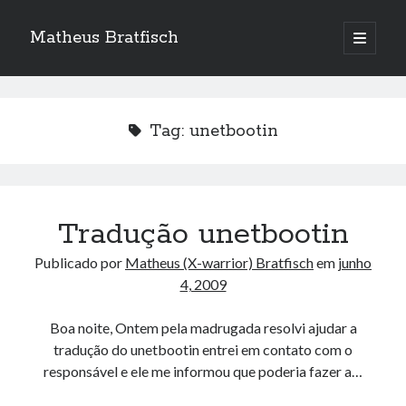
Matheus Bratfisch
abrir
o
Barra
menu
principa
Lateral
Tag:
unetbootin
Calendário
agosto 2026
S
T
Q
Q
S
S
D
Tradução unetbootin
1
2
Publicado por
Matheus (X-warrior) Bratfisch
em
junho
3
4
5
6
7
8
9
4, 2009
10
11
12
13
14
15
16
Boa noite, Ontem pela madrugada resolvi ajudar a
17
18
19
20
21
22
23
tradução do unetbootin entrei em contato com o
24
25
26
27
28
29
30
responsável e ele me informou que poderia fazer a…
31