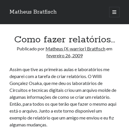
Matheus Bratfisch
abrir
o
Barra
menu
principa
Lateral
Como fazer relatórios…
Calendário
Publicado por
Matheus (X-warrior) Bratfisch
em
fevereiro 26, 2009
fevereiro 2009
Assim que tive as primeiras aulas e laboratórios me
S
T
Q
Q
S
S
D
deparei com a tarefa de criar relatórios. O Willi
1
Gonçalez Osaka, que me deu os laboratórios de
2
3
4
5
6
7
8
Circuitos e tecnicas digitais criou um arquivo molde de
9
10
11
12
13
14
15
algumas informações de como se criar um relatório.
Então, para todos os que terão que fazer o mesmo aqui
16
17
18
19
20
21
22
está o arquivo. Junto a este torno disponivel um
23
24
25
26
27
28
exemplo de relatório que um amigo me enviou e eu fiz
algumas mudanças.
mar »