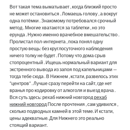
Вот такая тема выматывает , когда близкий просто
не может остановиться . Ломаешь голову , а вокруг
одна потёмки . Знакомому потребовался срочный
метод . Многие хватаются за таблетки , но это
ерунда . Нужно именно врачебное вмешательство .
Пролистал пол-интернета , пока понял одну
простую вещь: без круглосуточного наблюдения
ничего толку не будет . Потому что дома срыв
стопроцентный . Ищешь нормальный вариант для
экстренного вывода из запоя под капельницами —
тогда тебе сюда . В Нижнем , кстати, развелось этих
“центров” . Лучше сразу перейти на сайт, где нет
вранья про кодировку от алкоголя и выезд врача .
Вся суть здесь: рехаб нижний новгород
рехаб
нижний новгород
После прочтения , сам удивился ,
сколько подводных камней в этой теме. И кстати,
цены адекватные. Для Нижнего это реально
стоящий вариант.