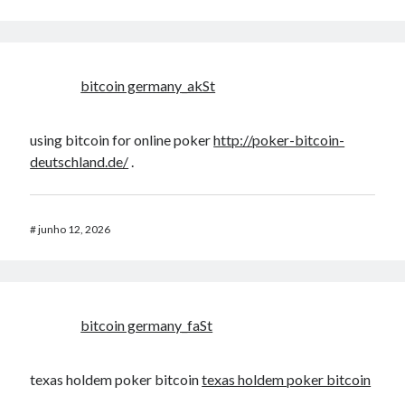
was passiert wenn beim roulette die null kommt
em
Instalando Flash
11.2 no Ubuntu 12.10 – 64 Bits.
bitcoin germany_akSt
using bitcoin for online poker
http://poker-bitcoin-
deutschland.de/
.
#
junho 12, 2026
bitcoin germany_faSt
texas holdem poker bitcoin
texas holdem poker bitcoin
.