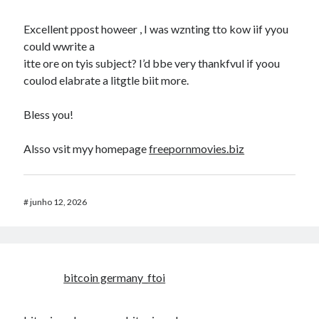
Excellent ppost howeer , I was wznting tto kow iif yyou
could wwrite a
itte ore on tyis subject? I’d bbe very thankfvul if yoou
coulod elabrate a litgtle biit more.
Bless you!
Alsso vsit myy homepage
freepornmovies.biz
#
junho 12, 2026
bitcoin germany_ftoi