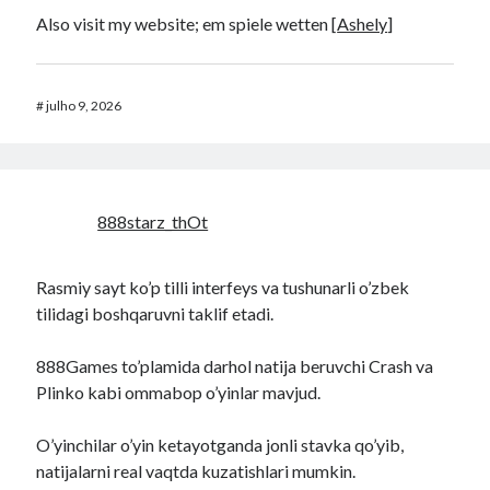
Also visit my website; em spiele wetten [
Ashely
]
#
julho 9, 2026
888starz_thOt
Rasmiy sayt ko’p tilli interfeys va tushunarli o’zbek
tilidagi boshqaruvni taklif etadi.
888Games to’plamida darhol natija beruvchi Crash va
Plinko kabi ommabop o’yinlar mavjud.
O’yinchilar o’yin ketayotganda jonli stavka qo’yib,
natijalarni real vaqtda kuzatishlari mumkin.