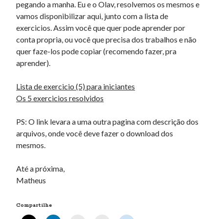
pegando a manha. Eu e o Olav, resolvemos os mesmos e
« fev
abr »
vamos disponibilizar aqui, junto com a lista de
exercicios. Assim você que quer pode aprender por
conta propria, ou você que precisa dos trabalhos e não
Artigos Recentes
quer faze-los pode copiar (recomendo fazer, pra
Ubuntu 12.04 – Configurando Samba (3.6.3)
aprender).
Projetos – Git Hub
Compilando para Teensy 3.0 no Windows utilizando Makefile
Lista de exercicio (5) para iniciantes
Programando atmega8u2 no Arduino Uno utilizando USB Asp
Os 5 exercicios resolvidos
Usando USB ASP como não root
PS: O link levara a uma outra pagina com descrição dos
arquivos, onde você deve fazer o download dos
Erro no banco de dados do WordPress:
[Table
mesmos.
'mb_comments' is marked as crashed and should be
repaired]
Até a próxima,
Matheus
SELECT COUNT(*) FROM mb_comments JOIN mb_posts
ON mb_posts.ID = mb_comments.comment_post_ID
WHERE ( comment_approved = '1' ) AND
Compartilhe
comment_post_ID = 1459 AND comment_parent = 0