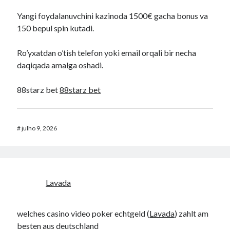
Yangi foydalanuvchini kazinoda 1500€ gacha bonus va
150 bepul spin kutadi.
Ro’yxatdan o’tish telefon yoki email orqali bir necha
daqiqada amalga oshadi.
88starz bet
88starz bet
#
julho 9, 2026
Lavada
welches casino video poker echtgeld (
Lavada
) zahlt am
besten aus deutschland