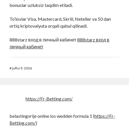
bonuslar uzluksiz taqdim etiladi.
To’lovlar Visa, Mastercard, Skrill, Neteller va 50 dan
ortiq kriptovalyuta orqali qabul qilinadi.
888starz вход в личный кабинет
888starz вход в
личный кабинет
#
julho 9, 2026
https://Fr-Betting.com/
belastingvrije online ios wedden formula 1 (
https://Fr-
Betting.com/
)