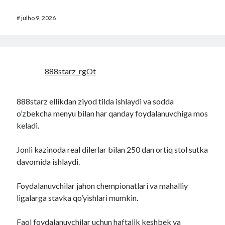
#
julho 9, 2026
888starz_rgOt
888starz ellikdan ziyod tilda ishlaydi va sodda
o’zbekcha menyu bilan har qanday foydalanuvchiga mos
keladi.
Jonli kazinoda real dilerlar bilan 250 dan ortiq stol sutka
davomida ishlaydi.
Foydalanuvchilar jahon chempionatlari va mahalliy
ligalarga stavka qo’yishlari mumkin.
Faol foydalanuvchilar uchun haftalik keshbek va