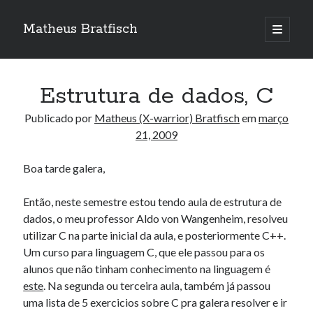
Matheus Bratfisch
abrir
o
Barra
menu
principa
Lateral
Estrutura de dados, C
Calendário
Publicado por
Matheus (X-warrior) Bratfisch
em
março
21, 2009
março 2009
Boa tarde galera,
S
T
Q
Q
S
S
D
1
Então, neste semestre estou tendo aula de estrutura de
2
3
4
5
6
7
8
dados, o meu professor Aldo von Wangenheim, resolveu
9
10
11
12
13
14
15
utilizar C na parte inicial da aula, e posteriormente C++.
Um curso para linguagem C, que ele passou para os
16
17
18
19
20
21
22
alunos que não tinham conhecimento na linguagem é
23
24
25
26
27
28
29
este
. Na segunda ou terceira aula, também já passou
30
31
uma lista de 5 exercicios sobre C pra galera resolver e ir