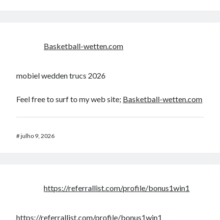
Narkolog na dom_ikMi
em
Exercicio 3 – Sistemas Operacionais II –
INE5424 – UFSC
Narkolog na dom_joMi
em
Lista encadeada, Estrutura de dados.
Basketball-wetten.com
mobiel wedden trucs 2026
Feel free to surf to my web site;
Basketball-wetten.com
#
julho 9, 2026
https://referrallist.com/profile/bonus1win1
https://referrallist.com/profile/bonus1win1