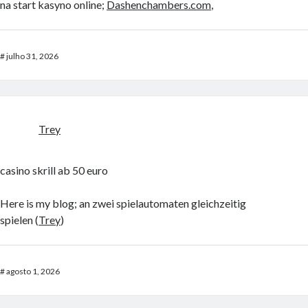
na start kasyno online;
Dashenchambers.com
,
#
julho 31, 2026
Trey
casino skrill ab 50 euro
Here is my blog; an zwei spielautomaten gleichzeitig
spielen (
Trey
)
#
agosto 1, 2026