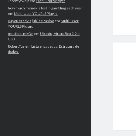
Jeremytwelp
em
Fast Flickr Widget
how much money is lost in gambling each year
em
Multi-User YOURLS Plugin.
Bayou caddy's jubilee casino
em
Multi-User
YOURLS Plugin.
mostbet_mkOn
em
Ubuntu, VirtualBox 2.2 e
USB
RobertTus
em
Lista encadeada, Estrutura de
dados.