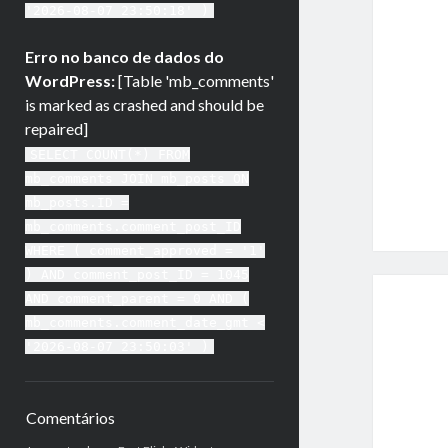
'2026-08-07 23:50:18' )
Erro no banco de dados do
WordPress:
[Table 'mb_comments'
is marked as crashed and should be
repaired]
SELECT COUNT(*) FROM
mb_comments JOIN mb_posts ON
mb_posts.ID =
mb_comments.comment_post_ID
WHERE ( comment_approved = '1'
) AND comment_post_ID = 1045
AND comment_parent = 0 AND (
mb_comments.comment_date_gmt <
'2026-08-07 23:50:03' )
Comentários