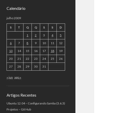
Calendário
julho 2009
S
T
Q
Q
S
S
D
1
2
3
4
5
6
7
8
9
10
11
12
13
14
15
16
17
18
19
20
21
22
23
24
25
26
27
28
29
30
31
« jun
ago »
Artigos Recentes
Ubuntu 12.04 – Configurando Samba (3.6.3)
Projetos – Git Hub