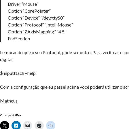
Driver “Mouse”
Option “CorePointer”
Option “Device” “/dev/ttyS0”
Option “Protocol” “IntelliMouse”
Option “ZAxisMapping” “4 5”
EndSection
Lembrando que o seu Protocol, pode ser outro. Para verificar o c
digitar
$ inputttach –help
Com a configuração que eu passei acima você poderá utilizar o scr
Matheus
Compartilhe