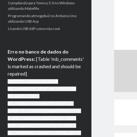
Compilando para Teensy 3.0 no Windows
utilizando Makefile
Programando atmega8u2 no Arduino Uno
utilizando USB Asp
Usando USB ASP como não root
Erro no banco de dados do
WordPress:
[Table 'mb_comments'
is marked as crashed and should be
repaired]
SELECT COUNT(*) FROM
mb_comments JOIN mb_posts ON
mb_posts.ID =
mb_comments.comment_post_ID
WHERE ( comment_approved = '1'
) AND comment_post_ID = 1045
AND comment_parent = 0 AND (
mb_comments.comment_date_gmt <