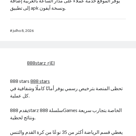
يوفر الموقع خدمة عملاء على مدار الساعة بالعربية إضافة
إلى تطبيق apk ونسخة آيفون.
#
julho 8, 2026
888starz_rjEl
888 stars
888 stars
تحظى المنصة بترخيص رسمي يوفر أمانًا كاملًا وشفافية في
كل عملية.
يقدم 888starz سلسلة 888Games الخاصة بتجارب سريعة
ونتائج لحظية.
يغطي قسم الرياضة أكثر من 35 نوعًا من كرة القدم والتنس