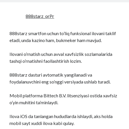
888starz_orPr
888starz smartfon uchun to’liq funksional ilovani taklif
etadi, unda kazino ham, bukmeker ham mavjud.
Ilovani o’rnatish uchun avval xavfsizlik sozlamalarida
tashqi o’rnatishni faollashtirish lozim.
888starz dasturi avtomatik yangilanadi va
foydalanuvchini eng so’nggi versiyada ushlab turadi.
Mobil platforma Bittech B.V. litsenziyasi ostida xavfsiz
o’yin muhitini ta’minlaydi.
Ilova iOS da tanlangan hududlarda ishlaydi, aks holda
mobil sayt xuddi ilova kabi qulay.