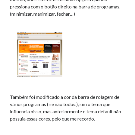
pressiona com o botão direito na barra de programas.
(minimizar, maximizar, fechar…)
Artigos Recentes
Ubuntu 12.04 – Configurando Samba (3.6.3)
Projetos – Git Hub
Compilando para Teensy 3.0 no Windows utilizando Makefile
Programando atmega8u2 no Arduino Uno utilizando USB Asp
Usando USB ASP como não root
Comentários
Kapelnica ot zapoya_rkSi
em
Enfim, publicando informações…
Também foi modificado a cor da barra de rolagem de
DonaldadorY
em
Nova versão do LURL (Tiny-URL).
vários programas ( se não todos.), sim o tema que
české Casino reload bonus
em
Próximas datas de lançamento Ubuntu
9.10
influencia nisso, mas anteriormente o tema default não
Larryadjub
em
Circuitos e Técnicas Digitais – EEL5105
possuia essas cores, pelo que me recordo.
blackjack tablet romania
em
GEdit Alternar Abas e Fechar – Plugin