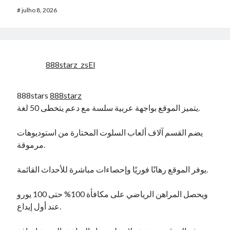
#
julho 8, 2026
888starz_zsEl
888stars
888starz
يتميز الموقع بواجهة عربية سلسة مع دعم يتخطى 50 لغة.
يضم القسم آلاف ألعاب السلوت المختارة من استوديوهات
مرموقة.
يوفر الموقع رهانًا فوريًا وإحصاءات مباشرة للأحداث القائمة.
ويحصل المراهن الرياضي على مكافأة 100% حتى 100 يورو
عند أول إيداع.