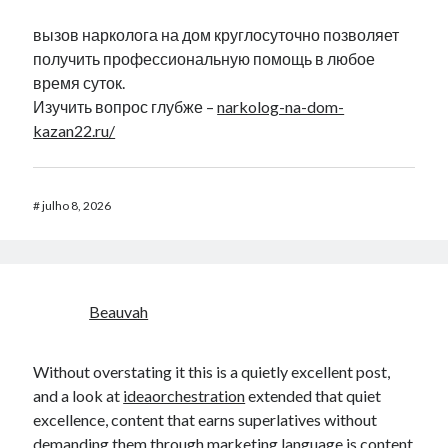
вызов нарколога на дом круглосуточно позволяет
получить профессиональную помощь в любое
время суток.
Изучить вопрос глубже –
narkolog-na-dom-
kazan22.ru/
#
julho 8, 2026
Beauvah
Without overstating it this is a quietly excellent post,
and a look at
ideaorchestration
extended that quiet
excellence, content that earns superlatives without
demanding them through marketing language is content