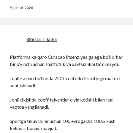
#
julho 8, 2026
888starz_knEa
Platforma xalqaro Curacao litsenziyasiga ega bo’lib, har
bir o’yinchi uchun shaffoflik va xavfsizlikni ta’minlaydi.
Jonli kazino bo’limida 250+ real dilerli stol yigirma to’rt
soat ishlaydi.
Jonli tikishda koeffitsiyentlar o’yin ketishi bilan real
vaqtda yangilanadi.
Sportga tikuvchilar uchun 100 evrogacha 100% xush
kelibsiz bonusi mavjud.