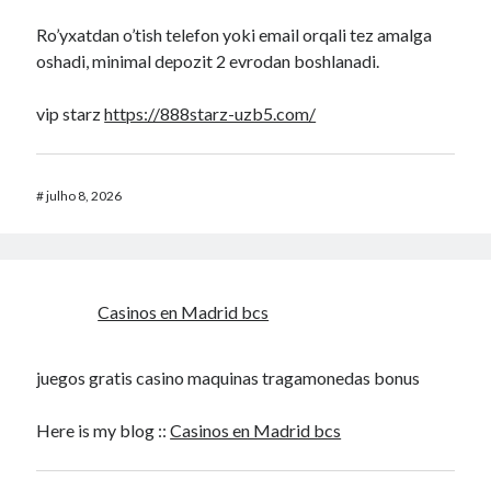
Ro’yxatdan o’tish telefon yoki email orqali tez amalga
oshadi, minimal depozit 2 evrodan boshlanadi.
vip starz
https://888starz-uzb5.com/
#
julho 8, 2026
Casinos en Madrid bcs
juegos gratis casino maquinas tragamonedas bonus
Here is my blog ::
Casinos en Madrid bcs