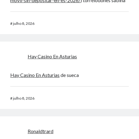
movil-sin-depositar-en-es-2026/
) torrelodones sabina
#
julho 8, 2026
Hay Casino En Asturias
Hay Casino En Asturias
de sueca
#
julho 8, 2026
Ronaldtrard