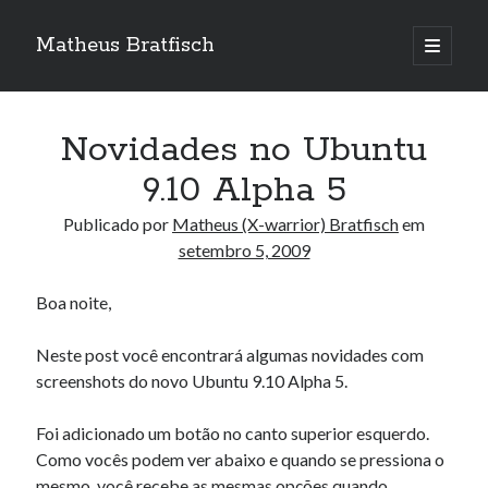
Matheus Bratfisch
abrir
o
Barra
menu
principa
Lateral
Novidades no Ubuntu
Calendário
9.10 Alpha 5
setembro 2009
Publicado por
Matheus (X-warrior) Bratfisch
em
setembro 5, 2009
S
T
Q
Q
S
S
D
1
2
3
4
5
6
Boa noite,
7
8
9
10
11
12
13
Neste post você encontrará algumas novidades com
14
15
16
17
18
19
20
screenshots do novo Ubuntu 9.10 Alpha 5.
21
22
23
24
25
26
27
28
29
30
Foi adicionado um botão no canto superior esquerdo.
Como vocês podem ver abaixo e quando se pressiona o
« ago
out »
mesmo, você recebe as mesmas opções quando