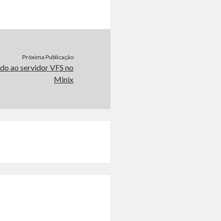
Próxima Publicação
do ao servidor VFS no
Minix