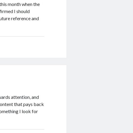
r this month when the
firmed I should
future reference and
wards attention, and
content that pays back
something I look for