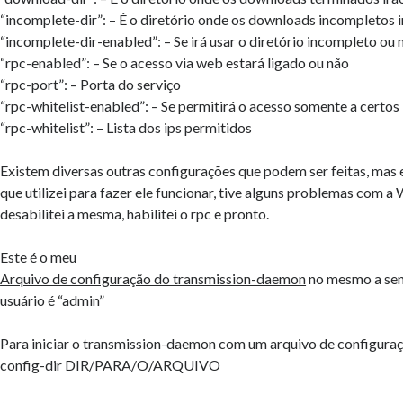
“incomplete-dir”: – É o diretório onde os downloads incompletos i
“incomplete-dir-enabled”: – Se irá usar o diretório incompleto ou 
“rpc-enabled”: – Se o acesso via web estará ligado ou não
“rpc-port”: – Porta do serviço
“rpc-whitelist-enabled”: – Se permitirá o acesso somente a certos
“rpc-whitelist”: – Lista dos ips permitidos
Existem diversas outras configurações que podem ser feitas, mas 
que utilizei para fazer ele funcionar, tive alguns problemas com a 
desabilitei a mesma, habilitei o rpc e pronto.
Este é o meu
Arquivo de configuração do transmission-daemon
no mesmo a senh
usuário é “admin”
Para iniciar o transmission-daemon com um arquivo de configuração
config-dir DIR/PARA/O/ARQUIVO