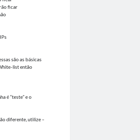
rão ficar
não
 IPs
essas são as básicas
White-list então
a é “teste” e o
 diferente, utilize –