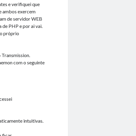
ntes e verifiquei que
que ambos exercem
isam de servidor WEB
de PHP e por ai vai.
 o próprio
o Transmission.
-daemon com o seguinte
cessei
ticamente intuitivas.
 ficar