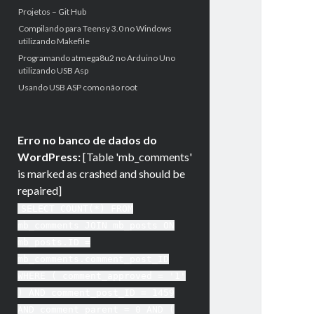
Projetos – Git Hub
Compilando para Teensy 3.0 no Windows
utilizando Makefile
Programando atmega8u2 no Arduino Uno
utilizando USB Asp
Usando USB ASP como não root
Erro no banco de dados do
WordPress:
[Table 'mb_comments'
is marked as crashed and should be
repaired]
SELECT COUNT(*) FROM
mb_comments JOIN mb_posts ON
mb_posts.ID =
mb_comments.comment_post_ID
WHERE ( comment_approved = '1'
) AND comment_post_ID = 1459
AND comment_parent = 0 AND (