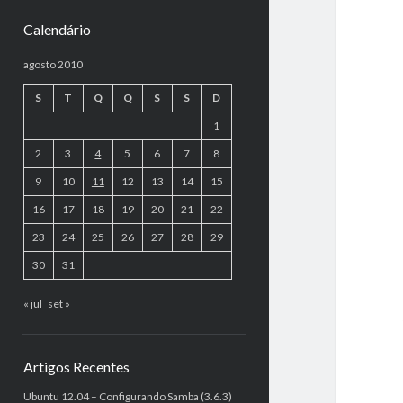
Calendário
agosto 2010
S
T
Q
Q
S
S
D
1
2
3
4
5
6
7
8
9
10
11
12
13
14
15
16
17
18
19
20
21
22
23
24
25
26
27
28
29
30
31
« jul
set »
Artigos Recentes
Ubuntu 12.04 – Configurando Samba (3.6.3)