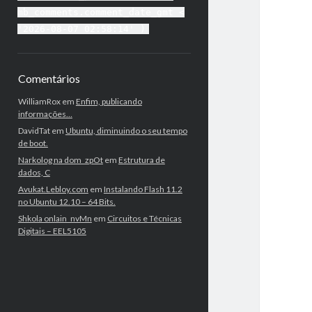
mb_comments.comment_date_gmt <
'2026-08-07 02:58:14' )
Comentários
WilliamRox
em
Enfim, publicando
informações…
DavidTat
em
Ubuntu, diminuindo o seu tempo
de boot.
Narkolog na dom_zpOt
em
Estrutura de
dados, C
Avukat.Lebloy.com
em
Instalando Flash 11.2
no Ubuntu 12.10 – 64 Bits.
Shkola onlain_nvMn
em
Circuitos e Técnicas
Digitais – EEL5105