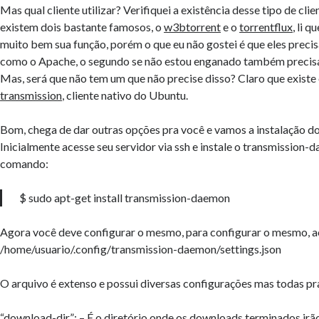
Mas qual cliente utilizar? Verifiquei a existência desse tipo de clie
existem dois bastante famosos, o
w3btorrent
e o
torrentflux
, li 
muito bem sua função, porém o que eu não gostei é que eles prec
como o Apache, o segundo se não estou enganado também precisa 
Mas, será que não tem um que não precise disso? Claro que existe
transmission
, cliente nativo do Ubuntu.
Bom, chega de dar outras opções pra você e vamos a instalação d
Inicialmente acesse seu servidor via ssh e instale o transmission
comando:
$ sudo apt-get install transmission-daemon
Agora você deve configurar o mesmo, para configurar o mesmo, a
/home/usuario/.config/transmission-daemon/settings.json
O arquivo é extenso e possui diversas configurações mas todas pra
“download-dir”: – É o diretório onde os downloads terminados irão