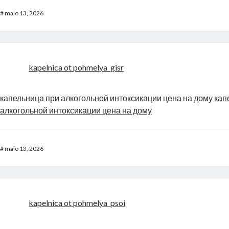
#
maio 13, 2026
kapelnica ot pohmelya_gisr
капельница при алкогольной интоксикации цена на дому
кап
алкогольной интоксикации цена на дому
#
maio 13, 2026
kapelnica ot pohmelya_psoi