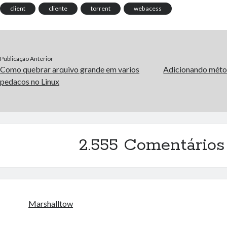
client
cliente
torrent
web acess
Publicação Anterior
Como quebrar arquivo grande em varios
Adicionando méto
pedacos no Linux
2.555 Comentários
Marshalltow