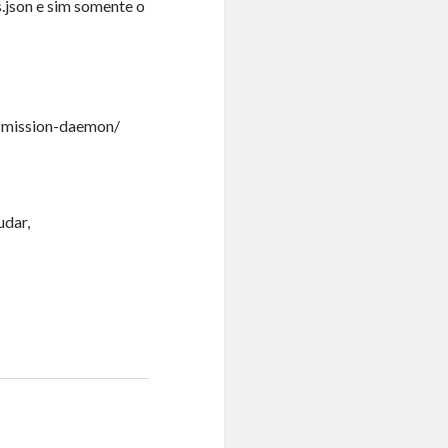
.json e sim somente o
nsmission-daemon/
udar,