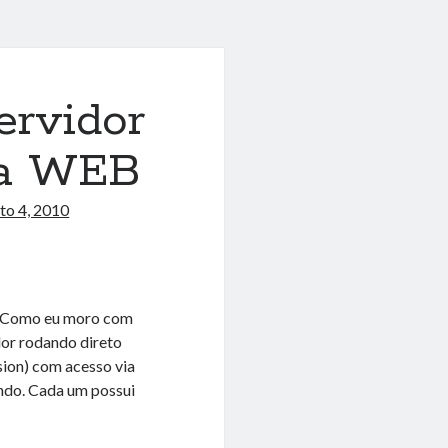
ervidor
ia WEB
to 4, 2010
b? Como eu moro com
dor rodando direto
sion) com acesso via
ndo. Cada um possui