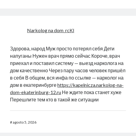
Narkolog na dom_rcKl
Здорова, народ Муж просто потерял себя Дети
напуганы Нужен врач прямо сейчас Короче, врач
приехал и поставил систему — выезд нарколога на
дом качественно Через пару часов человек пришёл
в себя В общем, вся инфа по ссылке — нарколог на
дом в екатеринбурге
https://kapelnicza.narkolog-na-
dom-ekaterinburg-12.ru
Не ждите пока станет хуже
Перешлите тем кто в такой же ситуации
#
agosto 5, 2026