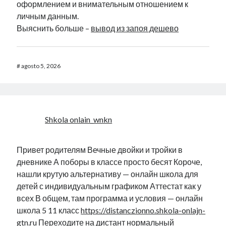
оформлением и внимательным отношением к
личным данным.
Выяснить больше –
вывод из запоя дешево
#
agosto 5, 2026
Shkola onlain_wnkn
Привет родителям Вечные двойки и тройки в
дневнике А поборы в классе просто бесят Короче,
нашли крутую альтернативу — онлайн школа для
детей с индивидуальным графиком Аттестат как у
всех В общем, там программа и условия — онлайн
школа 5 11 класс
https://distanczionno.shkola-onlajn-
gtn.ru
Переходите на дистант нормальный