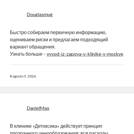
Douglasmug
Быстро собираем первичную информацию,
оцениваем риски и предлагаем подходящий
вариант обращения.
Узнать больше –
vyvod-iz-zapoya-v-klinike-v-moskve
#
agosto 5, 2026
DanielMax
В клинике «Детоксика» действует принцип
прозрачного ценообразования: все расходы