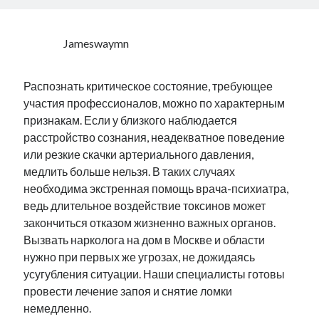
Jameswaymn
Распознать критическое состояние, требующее
участия профессионалов, можно по характерным
признакам. Если у близкого наблюдается
расстройство сознания, неадекватное поведение
или резкие скачки артериального давления,
медлить больше нельзя. В таких случаях
необходима экстренная помощь врача-психиатра,
ведь длительное воздействие токсинов может
закончиться отказом жизненно важных органов.
Вызвать нарколога на дом в Москве и области
нужно при первых же угрозах, не дожидаясь
усугубления ситуации. Наши специалисты готовы
провести лечение запоя и снятие ломки
немедленно.