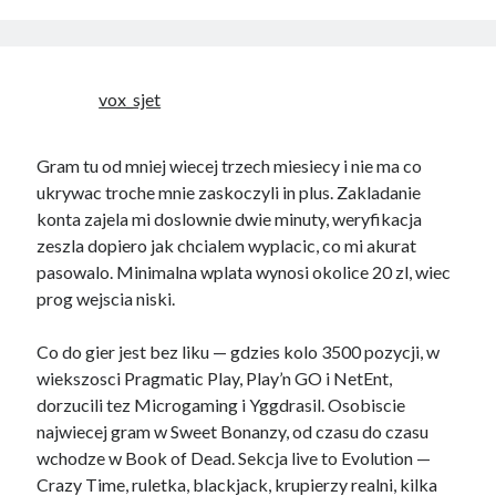
vox_sjet
Gram tu od mniej wiecej trzech miesiecy i nie ma co
ukrywac troche mnie zaskoczyli in plus. Zakladanie
konta zajela mi doslownie dwie minuty, weryfikacja
zeszla dopiero jak chcialem wyplacic, co mi akurat
pasowalo. Minimalna wplata wynosi okolice 20 zl, wiec
prog wejscia niski.
Co do gier jest bez liku — gdzies kolo 3500 pozycji, w
wiekszosci Pragmatic Play, Play’n GO i NetEnt,
dorzucili tez Microgaming i Yggdrasil. Osobiscie
najwiecej gram w Sweet Bonanzy, od czasu do czasu
wchodze w Book of Dead. Sekcja live to Evolution —
Crazy Time, ruletka, blackjack, krupierzy realni, kilka