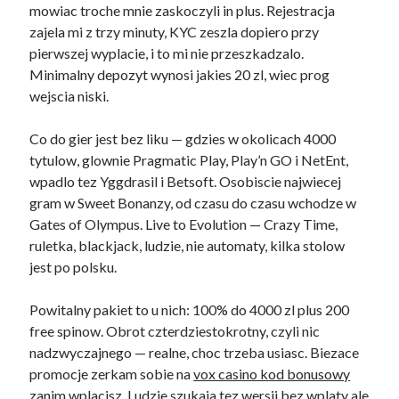
mowiac troche mnie zaskoczyli in plus. Rejestracja
zajela mi z trzy minuty, KYC zeszla dopiero przy
pierwszej wyplacie, i to mi nie przeszkadzalo.
Minimalny depozyt wynosi jakies 20 zl, wiec prog
wejscia niski.
Co do gier jest bez liku — gdzies w okolicach 4000
tytulow, glownie Pragmatic Play, Play’n GO i NetEnt,
wpadlo tez Yggdrasil i Betsoft. Osobiscie najwiecej
gram w Sweet Bonanzy, od czasu do czasu wchodze w
Gates of Olympus. Live to Evolution — Crazy Time,
ruletka, blackjack, ludzie, nie automaty, kilka stolow
jest po polsku.
Powitalny pakiet to u nich: 100% do 4000 zl plus 200
free spinow. Obrot czterdziestokrotny, czyli nic
nadzwyczajnego — realne, choc trzeba usiasc. Biezace
promocje zerkam sobie na
vox casino kod bonusowy
zanim wplacisz. Ludzie szukaja tez wersji bez wplaty ale