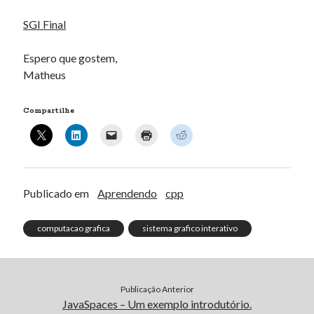
SGI Final
Artigos Recentes
Espero que gostem,
Ubuntu 12.04 – Configurando Samba (3.6.3)
Matheus
Projetos – Git Hub
Compilando para Teensy 3.0 no Windows utilizando Makefile
Compartilhe
Programando atmega8u2 no Arduino Uno utilizando USB Asp
Usando USB ASP como não root
Erro no banco de dados do WordPress:
[Table
Publicado em
Aprendendo
cpp
'mb_comments' is marked as crashed and should be
repaired]
computacao grafica
sistema grafico interativo
SELECT COUNT(*) FROM mb_comments JOIN mb_posts
ON mb_posts.ID = mb_comments.comment_post_ID
WHERE ( comment_approved = '1' ) AND
comment_post_ID = 1459 AND comment_parent = 0
Publicação Anterior
JavaSpaces – Um exemplo introdutório.
AND ( mb_comments.comment_date_gmt < '2026-08-