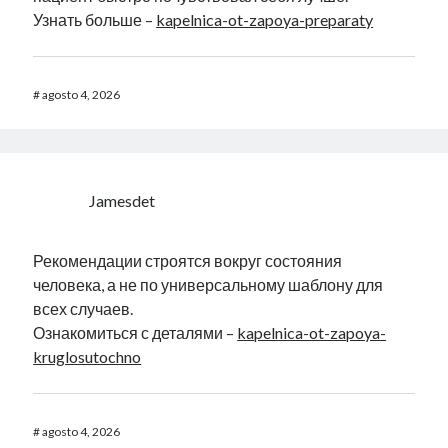
Узнать больше –
kapelnica-ot-zapoya-preparaty
#
agosto 4, 2026
Jamesdet
Рекомендации строятся вокруг состояния
человека, а не по универсальному шаблону для
всех случаев.
Ознакомиться с деталями –
kapelnica-ot-zapoya-
kruglosutochno
#
agosto 4, 2026