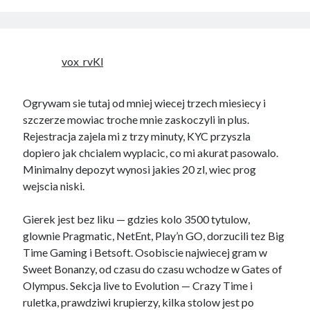
vox_rvKl
Ogrywam sie tutaj od mniej wiecej trzech miesiecy i
szczerze mowiac troche mnie zaskoczyli in plus.
Rejestracja zajela mi z trzy minuty, KYC przyszla
dopiero jak chcialem wyplacic, co mi akurat pasowalo.
Minimalny depozyt wynosi jakies 20 zl, wiec prog
wejscia niski.
Gierek jest bez liku — gdzies kolo 3500 tytulow,
glownie Pragmatic, NetEnt, Play’n GO, dorzucili tez Big
Time Gaming i Betsoft. Osobiscie najwiecej gram w
Sweet Bonanzy, od czasu do czasu wchodze w Gates of
Olympus. Sekcja live to Evolution — Crazy Time i
ruletka, prawdziwi krupierzy, kilka stolow jest po