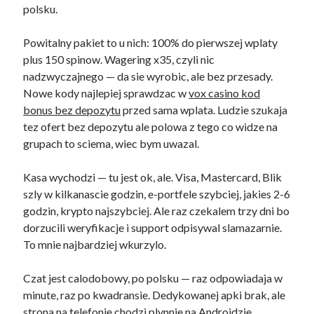
polsku.
Powitalny pakiet to u nich: 100% do pierwszej wplaty
plus 150 spinow. Wagering x35, czyli nic
nadzwyczajnego — da sie wyrobic, ale bez przesady.
Nowe kody najlepiej sprawdzac w
vox casino kod
bonus bez depozytu
przed sama wplata. Ludzie szukaja
tez ofert bez depozytu ale polowa z tego co widze na
grupach to sciema, wiec bym uwazal.
Kasa wychodzi — tu jest ok, ale. Visa, Mastercard, Blik
szly w kilkanascie godzin, e-portfele szybciej, jakies 2-6
godzin, krypto najszybciej. Ale raz czekalem trzy dni bo
dorzucili weryfikacje i support odpisywal slamazarnie.
To mnie najbardziej wkurzylo.
Czat jest calodobowy, po polsku — raz odpowiadaja w
minute, raz po kwadransie. Dedykowanej apki brak, ale
strona na telefonie chodzi plynnie na Androidzie.