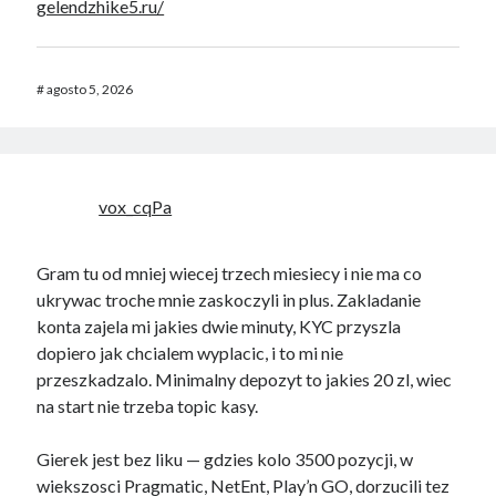
gelendzhike5.ru/
#
agosto 5, 2026
vox_cqPa
Gram tu od mniej wiecej trzech miesiecy i nie ma co
ukrywac troche mnie zaskoczyli in plus. Zakladanie
konta zajela mi jakies dwie minuty, KYC przyszla
dopiero jak chcialem wyplacic, i to mi nie
przeszkadzalo. Minimalny depozyt to jakies 20 zl, wiec
na start nie trzeba topic kasy.
Gierek jest bez liku — gdzies kolo 3500 pozycji, w
wiekszosci Pragmatic, NetEnt, Play’n GO, dorzucili tez