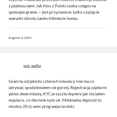
z platnosciami. Jak ktos z Polski szuka czegos na
spokojne granie — jest przyzwoicie, tylko czytajcie
warunki obrotu zanim klikniecie bonus.
#
agosto 4, 2026
vox_waSa
Gram tu od jakichs czterech miesiecy i nie ma co
ukrywac spodziewalem sie gorzej. Rejestracja zajela mi
jakies dwie minuty, KYC przyszla dopiero jak chcialem
wyplacic, co dla mnie bylo ok. Minimalny depozyt to
okolice 20 zl, wiec prog wejscia niski.