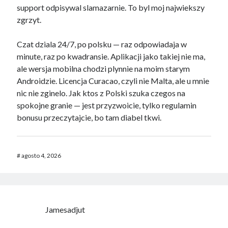
support odpisywal slamazarnie. To byl moj najwiekszy
zgrzyt.
Czat dziala 24/7, po polsku — raz odpowiadaja w
minute, raz po kwadransie. Aplikacji jako takiej nie ma,
ale wersja mobilna chodzi plynnie na moim starym
Androidzie. Licencja Curacao, czyli nie Malta, ale u mnie
nic nie zginelo. Jak ktos z Polski szuka czegos na
spokojne granie — jest przyzwoicie, tylko regulamin
bonusu przeczytajcie, bo tam diabel tkwi.
#
agosto 4, 2026
Jamesadjut