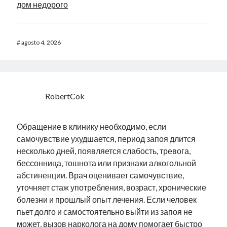
дом недорого
#
agosto 4, 2026
RobertCok
Обращение в клинику необходимо, если
самочувствие ухудшается, период запоя длится
несколько дней, появляется слабость, тревога,
бессонница, тошнота или признаки алкогольной
абстиненции. Врач оценивает самочувствие,
уточняет стаж употребления, возраст, хронические
болезни и прошлый опыт лечения. Если человек
пьет долго и самостоятельно выйти из запоя не
может, вызов нарколога на дому помогает быстро