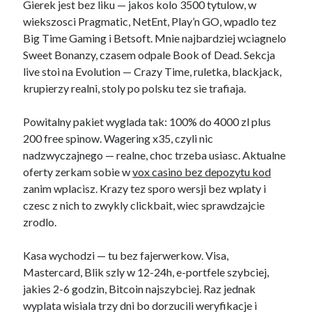
Gierek jest bez liku — jakos kolo 3500 tytulow, w
wiekszosci Pragmatic, NetEnt, Play’n GO, wpadlo tez
Big Time Gaming i Betsoft. Mnie najbardziej wciagnelo
Sweet Bonanzy, czasem odpale Book of Dead. Sekcja
live stoi na Evolution — Crazy Time, ruletka, blackjack,
krupierzy realni, stoly po polsku tez sie trafiaja.
Powitalny pakiet wyglada tak: 100% do 4000 zl plus
200 free spinow. Wagering x35, czyli nic
nadzwyczajnego — realne, choc trzeba usiasc. Aktualne
oferty zerkam sobie w
vox casino bez depozytu kod
zanim wplacisz. Krazy tez sporo wersji bez wplaty i
czesc z nich to zwykly clickbait, wiec sprawdzajcie
zrodlo.
Kasa wychodzi — tu bez fajerwerkow. Visa,
Mastercard, Blik szly w 12-24h, e-portfele szybciej,
jakies 2-6 godzin, Bitcoin najszybciej. Raz jednak
wyplata wisiala trzy dni bo dorzucili weryfikacje i