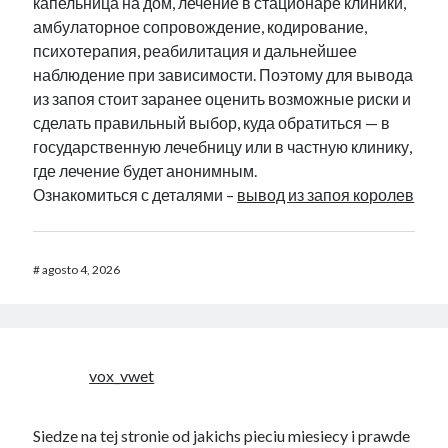
капельница на дом, лечение в стационаре клиники,
амбулаторное сопровождение, кодирование,
психотерапия, реабилитация и дальнейшее
наблюдение при зависимости. Поэтому для вывода
из запоя стоит заранее оценить возможные риски и
сделать правильный выбор, куда обратиться — в
государственную лечебницу или в частную клинику,
где лечение будет анонимным.
Ознакомиться с деталями –
вывод из запоя королев
#
agosto 4, 2026
vox_vwet
Siedze na tej stronie od jakichs pieciu miesiecy i prawde