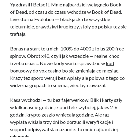
Yggdrasil i Betsoft. Mnie najbardziej wciagnelo Book
of Dead, od czasu do czasu wchodze w Book of Dead.
Live stoi na Evolution — blackjack i te wszystkie
teleturnieje, prawdziwi krupierzy, stoly po polsku tez sie
trafiaja.
Bonus na start to u nich: 100% do 4000 zl plus 200 free
spinow. Obrot x40, czyli jak wszedzie — realne, choc
trzeba usiasc. Nowe kody warto sprawdzic w
kod
bonusowy do vox casino
bo sie zmieniaja co miesiac.
Krazy tez sporo wersji bez wplaty ale polowa z tego co
widze na grupach to sciema, wiec bym uwazal.
Kasa wychodzi — tu bez fajerwerkow. Blik i karty szly
w kilkanascie godzin, e-portfele szybciej, jakies 2-6
godzin, krypto zeszlo w niecala godzine. Ale raz
wyplata wisiala trzy dni bo dorzucili weryfikacje i
support odpisywal slamazarnie. To mnie najbardziej
wkurzylo.