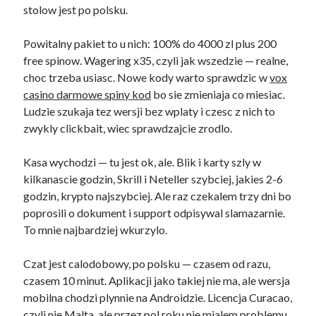
stolow jest po polsku.
Powitalny pakiet to u nich: 100% do 4000 zl plus 200
free spinow. Wagering x35, czyli jak wszedzie — realne,
choc trzeba usiasc. Nowe kody warto sprawdzic w
vox
casino darmowe spiny kod
bo sie zmieniaja co miesiac.
Ludzie szukaja tez wersji bez wplaty i czesc z nich to
zwykly clickbait, wiec sprawdzajcie zrodlo.
Kasa wychodzi — tu jest ok, ale. Blik i karty szly w
kilkanascie godzin, Skrill i Neteller szybciej, jakies 2-6
godzin, krypto najszybciej. Ale raz czekalem trzy dni bo
poprosili o dokument i support odpisywal slamazarnie.
To mnie najbardziej wkurzylo.
Czat jest calodobowy, po polsku — czasem od razu,
czasem 10 minut. Aplikacji jako takiej nie ma, ale wersja
mobilna chodzi plynnie na Androidzie. Licencja Curacao,
czyli nie Malta, ale przez pol roku nie mialem problemu