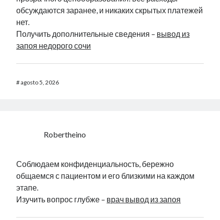
обсуждаются заранее, и никаких скрытых платежей
нет.
Получить дополнительные сведения –
вывод из
запоя недорого сочи
#
agosto 5, 2026
Robertheino
Соблюдаем конфиденциальность, бережно
общаемся с пациентом и его близкими на каждом
этапе.
Изучить вопрос глубже –
врач вывод из запоя