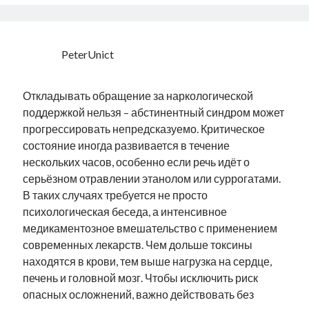
PeterUnict
Откладывать обращение за наркологической
поддержкой нельзя – абстинентный синдром может
прогрессировать непредсказуемо. Критическое
состояние иногда развивается в течение
нескольких часов, особенно если речь идёт о
серьёзном отравлении этанолом или суррогатами.
В таких случаях требуется не просто
психологическая беседа, а интенсивное
медикаментозное вмешательство с применением
современных лекарств. Чем дольше токсины
находятся в крови, тем выше нагрузка на сердце,
печень и головной мозг. Чтобы исключить риск
опасных осложнений, важно действовать без