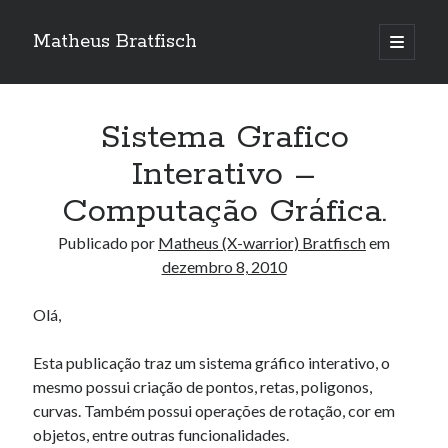
Matheus Bratfisch
abrir
o
Barra
menu
principa
Lateral
Sistema Grafico
Calendário
Interativo –
Computação Gráfica.
dezembro 2010
S
T
Q
Q
S
S
D
Publicado por
Matheus (X-warrior) Bratfisch
em
dezembro 8, 2010
1
2
3
4
5
6
7
8
9
10
11
12
Olá,
13
14
15
16
17
18
19
Esta publicação traz um sistema gráfico interativo, o
20
21
22
23
24
25
26
mesmo possui criação de pontos, retas, poligonos,
27
28
29
30
31
curvas. Também possui operações de rotação, cor em
objetos, entre outras funcionalidades.
« out
mar »