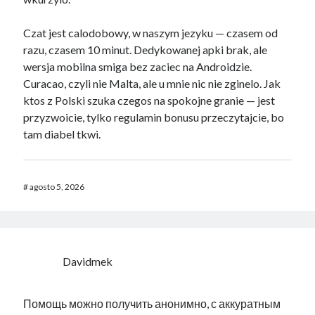
Czat jest calodobowy, w naszym jezyku — czasem od
razu, czasem 10 minut. Dedykowanej apki brak, ale
wersja mobilna smiga bez zaciec na Androidzie.
Curacao, czyli nie Malta, ale u mnie nic nie zginelo. Jak
ktos z Polski szuka czegos na spokojne granie — jest
przyzwoicie, tylko regulamin bonusu przeczytajcie, bo
tam diabel tkwi.
#
agosto 5, 2026
Davidmek
Помощь можно получить анонимно, с аккуратным