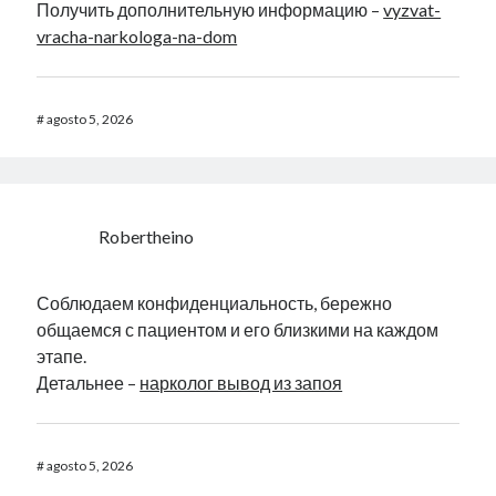
Получить дополнительную информацию –
vyzvat-
vracha-narkologa-na-dom
#
agosto 5, 2026
Robertheino
Соблюдаем конфиденциальность, бережно
общаемся с пациентом и его близкими на каждом
этапе.
Детальнее –
нарколог вывод из запоя
#
agosto 5, 2026