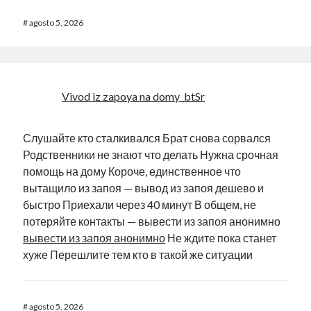
#
agosto 5, 2026
Vivod iz zapoya na domy_btSr
Слушайте кто сталкивался Брат снова сорвался
Родственники не знают что делать Нужна срочная
помощь на дому Короче, единственное что
вытащило из запоя — вывод из запоя дешево и
быстро Приехали через 40 минут В общем, не
потеряйте контакты — вывести из запоя анонимно
вывести из запоя анонимно
Не ждите пока станет
хуже Перешлите тем кто в такой же ситуации
#
agosto 5, 2026