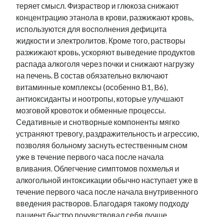
теряет смысл. Физраствор и глюкоза снижают
концентрацию этанола в крови, разжижают кровь,
используются для восполнения дефицита
жидкости и электролитов. Кроме того, растворы
разжижают кровь, ускоряют выведение продуктов
распада алкоголя через почки и снижают нагрузку
на печень. В состав обязательно включают
витаминные комплексы (особенно B1, B6),
антиоксиданты и ноотропы, которые улучшают
мозговой кровоток и обменные процессы.
Седативные и снотворные компоненты мягко
устраняют тревогу, раздражительность и агрессию,
позволяя больному заснуть естественным сном
уже в течение первого часа после начала
вливания. Облегчение симптомов похмелья и
алкогольной интоксикации обычно наступает уже в
течение первого часа после начала внутривенного
введения растворов. Благодаря такому подходу
пациент быстро почувствовал себя лучше.