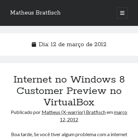
Matheus Bratfisch
abrir
o
Barra
menu
principa
Lateral
Dia:
12 de março de 2012
Calendário
março 2012
S
T
Q
Q
S
S
D
Internet no Windows 8
1
2
3
4
Customer Preview no
5
6
7
8
9
10
11
VirtualBox
12
13
14
15
16
17
18
Publicado por
Matheus (X-warrior) Bratfisch
em
março
19
20
21
22
23
24
25
12, 2012
26
27
28
29
30
31
Boa tarde, Se você tiver algum problema com a internet
« out
abr »