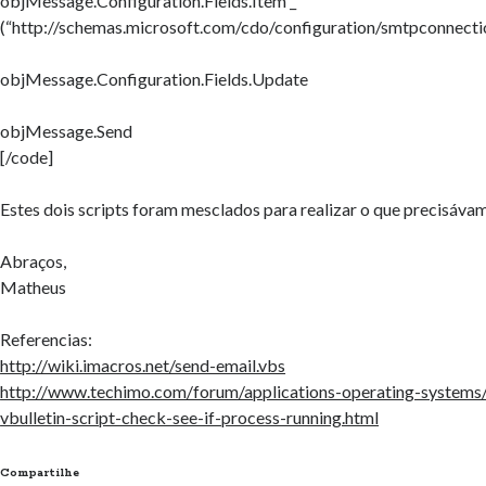
objMessage.Configuration.Fields.Item _
(“http://schemas.microsoft.com/cdo/configuration/smtpconnecti
objMessage.Configuration.Fields.Update
objMessage.Send
[/code]
Estes dois scripts foram mesclados para realizar o que precisáva
Abraços,
Matheus
Referencias:
http://wiki.imacros.net/send-email.vbs
http://www.techimo.com/forum/applications-operating-system
vbulletin-script-check-see-if-process-running.html
Compartilhe