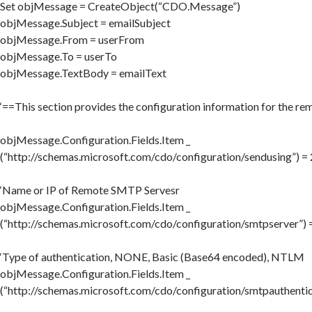
Set objMessage = CreateObject(“CDO.Message”)
objMessage.Subject = emailSubject
objMessage.From = userFrom
objMessage.To = userTo
objMessage.TextBody = emailText
‘==This section provides the configuration information for the r
objMessage.Configuration.Fields.Item _
(“http://schemas.microsoft.com/cdo/configuration/sendusing”) = 
‘Name or IP of Remote SMTP Servesr
objMessage.Configuration.Fields.Item _
(“http://schemas.microsoft.com/cdo/configuration/smtpserver”) 
‘Type of authentication, NONE, Basic (Base64 encoded), NTLM
objMessage.Configuration.Fields.Item _
(“http://schemas.microsoft.com/cdo/configuration/smtpauthentic