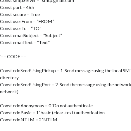
Const smtpServer = “smtp.gmail.com”
Const port = 465
Const secure = True
Const userFrom = “FROM”
Const userTo = “TO”
Const emailSubject = “Subject”
Const emailText = “Text”
‘== CODE ==
Const cdoSendUsingPickup = 1 ‘Send message using the local SM
directory.
Const cdoSendUsingPort = 2 ‘Send the message using the networ
network).
Const cdoAnonymous = 0 ‘Do not authenticate
Const cdoBasic = 1 ‘basic (clear-text) authentication
Const cdoNTLM = 2 ‘NTLM