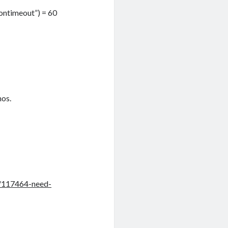
ontimeout”) = 60
mos.
s/117464-need-