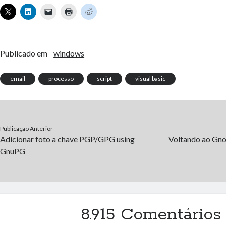
Publicado em
windows
email
processo
script
visual basic
Publicação Anterior
Adicionar foto a chave PGP/GPG using
Voltando ao Gno
GnuPG
8.915 Comentários