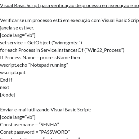
Visual Basic Script para verificação de processo em execução e not
Verificar se um processo está em execução com Visual Basic Scri
janela se estiver.
[code lang=”vb”]
set service = GetObject (“winmgmts:”)
for each Process in Service.InstancesOf (“Win32_Process”)
If Process.Name = processName then
wscript.echo “Notepad running”
wscript.quit
End If
next
[/code]
Enviar e-mail utilizando Visual Basic Script:
[code lang=”vb”]
Const username = “SENHA”
Const password = “PASSWORD”