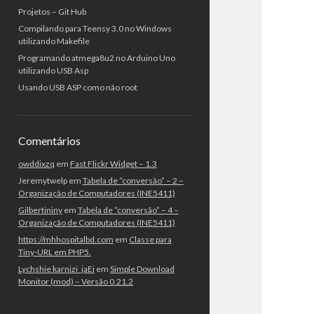
Projetos – Git Hub
Compilando para Teensy 3.0 no Windows
utilizando Makefile
Programando atmega8u2 no Arduino Uno
utilizando USB Asp
Usando USB ASP como não root
Comentários
owddixzq
em
Fast Flickr Widget – 1.3
Jeremytwelp
em
Tabela de “conversão” – 2 –
Organização de Computadores (INE5411)
Gilbertininy
em
Tabela de “conversão” – 4 –
Organização de Computadores (INE5411)
https://mhhospitalbd.com
em
Classe para
Tiny-URL em PHP5.
Lychshie karnizi_jaEi
em
Simple Download
Monitor (mod) – Versão 0.21.2