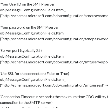
‘Your UserID on the SMTP server
objMessage.Configuration.Fields.Item _
(“http://schemas.microsoft.com/cdo/configuration/sendusername
‘Your password on the SMTP server
objMessage.Configuration.Fields.Item _
(“http://schemas.microsoft.com/cdo/configuration/sendpassword
‘Server port (typically 25)
objMessage.Configuration.Fields.Item _
(“http://schemas.microsoft.com/cdo/configuration/smtpserverpor
‘Use SSL for the connection (False or True)
objMessage.Configuration.Fields.Item _
(“http://schemas.microsoft.com/cdo/configuration/smtpusessl”) 
‘Connection Timeout in seconds (the maximum time CDO will try t
connection to the SMTP server)