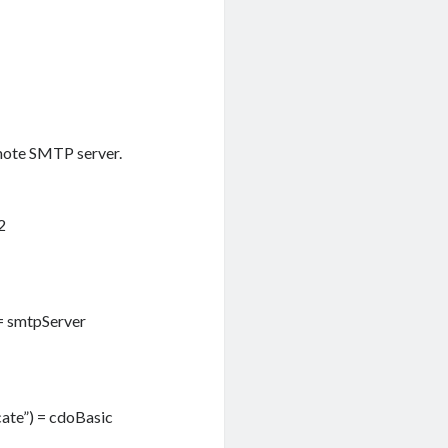
emote SMTP server.
2
= smtpServer
ate”) = cdoBasic