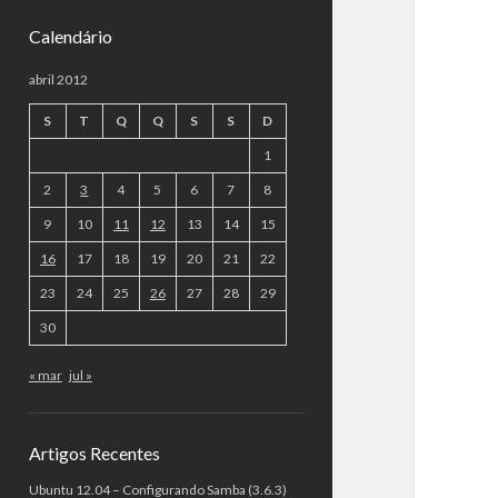
Calendário
abril 2012
S
T
Q
Q
S
S
D
1
2
3
4
5
6
7
8
9
10
11
12
13
14
15
16
17
18
19
20
21
22
23
24
25
26
27
28
29
30
« mar
jul »
Artigos Recentes
Ubuntu 12.04 – Configurando Samba (3.6.3)