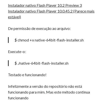
Instalador nativo Flash Player 10.2 Preview 3
« mar
jul »
Instalador nativo Flash Player 10.0.45.2 (Parece mais
estável)
Artigos Recentes
De permissão de execução ao arquivo:
Ubuntu 12.04 – Configurando Samba (3.6.3)
Projetos – Git Hub
$ chmod +x native-64bit-flash-installer.sh
Compilando para Teensy 3.0 no Windows utilizando Makefile
Programando atmega8u2 no Arduino Uno utilizando USB Asp
Execute-o:
Usando USB ASP como não root
$ ./native-64bit-flash-installer.sh
Comentários
Testado e funcionando!
Online Slotspiele Echtgeld
em
Ubuntu, VirtualBox 2.2 e USB
Narkolog na dom_qtMl
em
Como fazer relatórios…
Infelizmente a versão do repositório não está
MatthewTycle
em
Gráficos para seu Tiny URL.
funcionando para mim. Mas este método continua
Williamfep
em
Como fazer relatórios…
funcionando
Narkolog na dom_wqOl
em
Sensor de Distância ultrasonico com
Arduino e HC-SR04 (Arduino + HC-SR04)