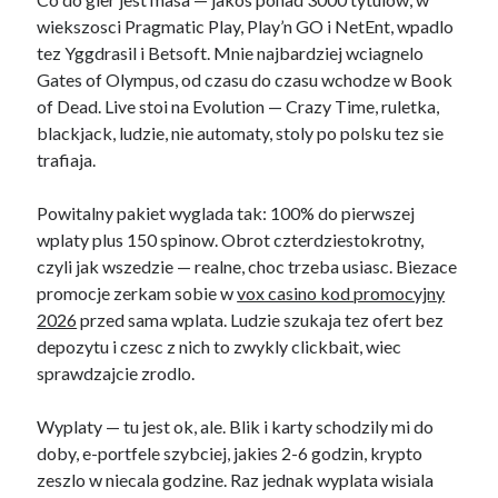
wiekszosci Pragmatic Play, Play’n GO i NetEnt, wpadlo
tez Yggdrasil i Betsoft. Mnie najbardziej wciagnelo
Gates of Olympus, od czasu do czasu wchodze w Book
of Dead. Live stoi na Evolution — Crazy Time, ruletka,
blackjack, ludzie, nie automaty, stoly po polsku tez sie
trafiaja.
Powitalny pakiet wyglada tak: 100% do pierwszej
wplaty plus 150 spinow. Obrot czterdziestokrotny,
czyli jak wszedzie — realne, choc trzeba usiasc. Biezace
promocje zerkam sobie w
vox casino kod promocyjny
2026
przed sama wplata. Ludzie szukaja tez ofert bez
depozytu i czesc z nich to zwykly clickbait, wiec
sprawdzajcie zrodlo.
Wyplaty — tu jest ok, ale. Blik i karty schodzily mi do
doby, e-portfele szybciej, jakies 2-6 godzin, krypto
zeszlo w niecala godzine. Raz jednak wyplata wisiala