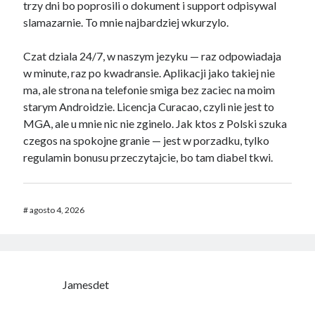
trzy dni bo poprosili o dokument i support odpisywal
slamazarnie. To mnie najbardziej wkurzylo.
Czat dziala 24/7, w naszym jezyku — raz odpowiadaja
w minute, raz po kwadransie. Aplikacji jako takiej nie
ma, ale strona na telefonie smiga bez zaciec na moim
starym Androidzie. Licencja Curacao, czyli nie jest to
MGA, ale u mnie nic nie zginelo. Jak ktos z Polski szuka
czegos na spokojne granie — jest w porzadku, tylko
regulamin bonusu przeczytajcie, bo tam diabel tkwi.
#
agosto 4, 2026
Jamesdet