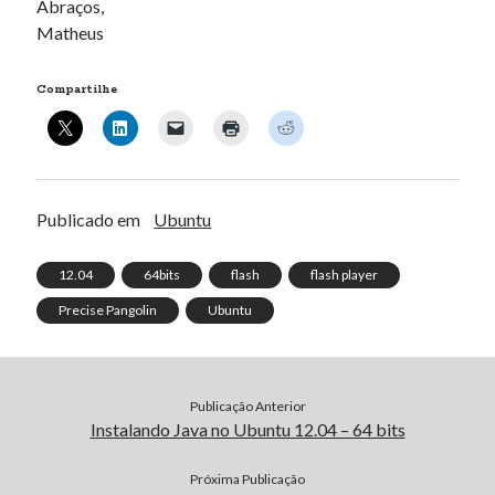
Abraços,
Matheus
Compartilhe
Publicado em
Ubuntu
12.04
64bits
flash
flash player
Precise Pangolin
Ubuntu
Publicação Anterior
Instalando Java no Ubuntu 12.04 – 64 bits
Próxima Publicação