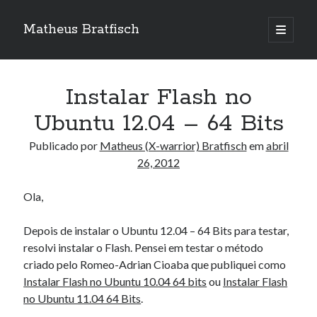
Matheus Bratfisch
abrir
o
Barra
menu
principa
Lateral
Instalar Flash no
Calendário
Ubuntu 12.04 – 64 Bits
abril 2012
Publicado por
Matheus (X-warrior) Bratfisch
em
abril
26, 2012
S
T
Q
Q
S
S
D
1
Ola,
2
3
4
5
6
7
8
Depois de instalar o Ubuntu 12.04 – 64 Bits para testar,
9
10
11
12
13
14
15
resolvi instalar o Flash. Pensei em testar o método
16
17
18
19
20
21
22
criado pelo Romeo-Adrian Cioaba que publiquei como
23
24
25
26
27
28
29
Instalar Flash no Ubuntu 10.04 64 bits
ou
Instalar Flash
no Ubuntu 11.04 64 Bits
.
30