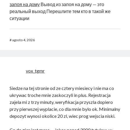
запоя на дому
Вывод из запоя на дому — это
реальный выход Перешлите тем кто в такой же
ситуации
#
agosto 4, 2026
vox_tgmr
Siedze na tej stronie od ze cztery miesiecy i nie ma co
ukrywac troche mnie zaskoczyli in plus. Rejestracja
zajela mi z trzy minuty, weryfikacja przyszla dopiero
przy pierwszej wyplacie, co dla mnie bylo ok. Minimalny
depozyt wynosi okolice 20 zl, wiec prog wejscia niski.
Co do gier jest masa — jakos ponad 3000 tytulow, w