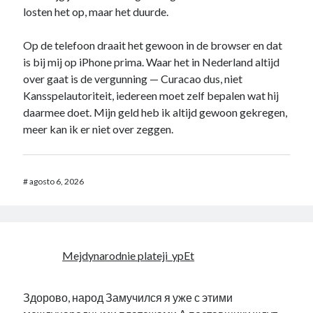
losten het op, maar het duurde.
Op de telefoon draait het gewoon in de browser en dat
is bij mij op iPhone prima. Waar het in Nederland altijd
over gaat is de vergunning — Curacao dus, niet
Kansspelautoriteit, iedereen moet zelf bepalen wat hij
daarmee doet. Mijn geld heb ik altijd gewoon gekregen,
meer kan ik er niet over zeggen.
#
agosto 6, 2026
Mejdynarodnie plateji_ypEt
Здорово, народ Замучился я уже с этими