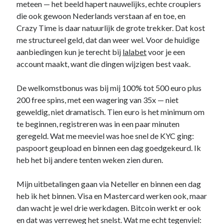
meteen — het beeld hapert nauwelijks, echte croupiers
die ook gewoon Nederlands verstaan af en toe, en
Crazy Time is daar natuurlijk de grote trekker. Dat kost
me structureel geld, dat dan weer wel. Voor de huidige
aanbiedingen kun je terecht bij
lalabet
voor je een
account maakt, want die dingen wijzigen best vaak.
De welkomstbonus was bij mij 100% tot 500 euro plus
200 free spins, met een wagering van 35x — niet
geweldig, niet dramatisch. Tien euro is het minimum om
te beginnen, registreren was in een paar minuten
geregeld. Wat me meeviel was hoe snel de KYC ging:
paspoort geupload en binnen een dag goedgekeurd. Ik
heb het bij andere tenten weken zien duren.
Mijn uitbetalingen gaan via Neteller en binnen een dag
heb ik het binnen. Visa en Mastercard werken ook, maar
dan wacht je wel drie werkdagen. Bitcoin werkt er ook
en dat was verreweg het snelst. Wat me echt tegenviel: