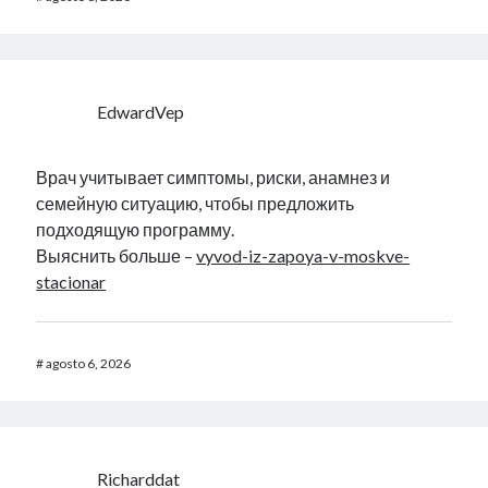
EdwardVep
Врач учитывает симптомы, риски, анамнез и
семейную ситуацию, чтобы предложить
подходящую программу.
Выяснить больше –
vyvod-iz-zapoya-v-moskve-
stacionar
#
agosto 6, 2026
Richarddat