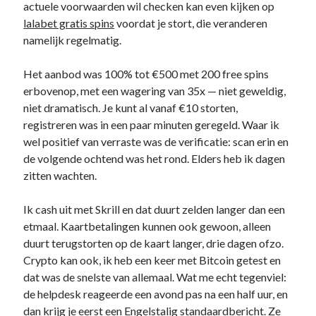
actuele voorwaarden wil checken kan even kijken op
lalabet gratis spins
voordat je stort, die veranderen
namelijk regelmatig.
Het aanbod was 100% tot €500 met 200 free spins
erbovenop, met een wagering van 35x — niet geweldig,
niet dramatisch. Je kunt al vanaf €10 storten,
registreren was in een paar minuten geregeld. Waar ik
wel positief van verraste was de verificatie: scan erin en
de volgende ochtend was het rond. Elders heb ik dagen
zitten wachten.
Ik cash uit met Skrill en dat duurt zelden langer dan een
etmaal. Kaartbetalingen kunnen ook gewoon, alleen
duurt terugstorten op de kaart langer, drie dagen ofzo.
Crypto kan ook, ik heb een keer met Bitcoin getest en
dat was de snelste van allemaal. Wat me echt tegenviel:
de helpdesk reageerde een avond pas na een half uur, en
dan krijg je eerst een Engelstalig standaardbericht. Ze