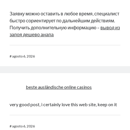
Заявку можно оставить в любое время, специалист
быстро сориентирует по дальнейшим действиям.
Получить дополнительную информацию –
вывод из
запоя дешево анапа
#
agosto 6, 2026
beste ausländische online casinos
very good post, i certainly love this web site, keep on it
#
agosto 6, 2026