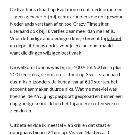
De live-hoek draait op Evolution en dat merk je meteen
— geen gehaper bij mij, echte croupiers die ook gewoon
Nederlands verstaan af en toe, Crazy Time zit er
uiteraard ook bij. Ik verlies daar meer dan me lief is.
Voor de huidige aanbiedingen kun je terecht bij
lalabet
no deposit bonus codes
voor je een account maakt,
want die dingen wijzigen best vaak.
De welkomstbonus was bij mij 100% tot 500 euro plus
200 free spins, de omzeteis stond op 35x — standaard
dus, niks bijzonders. Je kunt al vanaf €10 storten, het
account aanmaken duurde niks. Wat me meeviel was
hoe snel de KYC ging: paspoort geupload en binnen een
dag goedgekeurd. Ik heb het bij andere tenten weken
zien duren.
Uitbetalen doe ik meestal via Skrill en dat staat er
doorgaans binnen 24 uur op. Visa en Mastercard