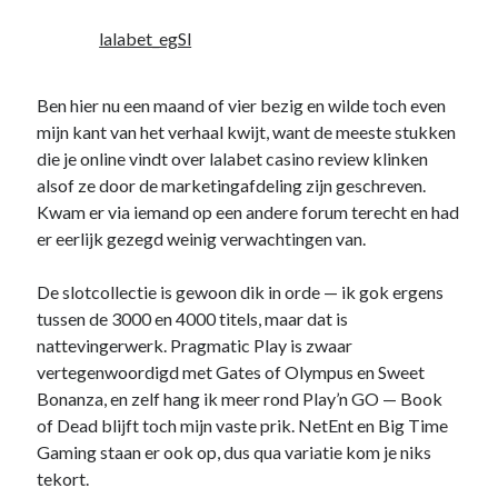
lalabet_egSl
Ben hier nu een maand of vier bezig en wilde toch even
mijn kant van het verhaal kwijt, want de meeste stukken
die je online vindt over lalabet casino review klinken
alsof ze door de marketingafdeling zijn geschreven.
Kwam er via iemand op een andere forum terecht en had
er eerlijk gezegd weinig verwachtingen van.
De slotcollectie is gewoon dik in orde — ik gok ergens
tussen de 3000 en 4000 titels, maar dat is
nattevingerwerk. Pragmatic Play is zwaar
vertegenwoordigd met Gates of Olympus en Sweet
Bonanza, en zelf hang ik meer rond Play’n GO — Book
of Dead blijft toch mijn vaste prik. NetEnt en Big Time
Gaming staan er ook op, dus qua variatie kom je niks
tekort.