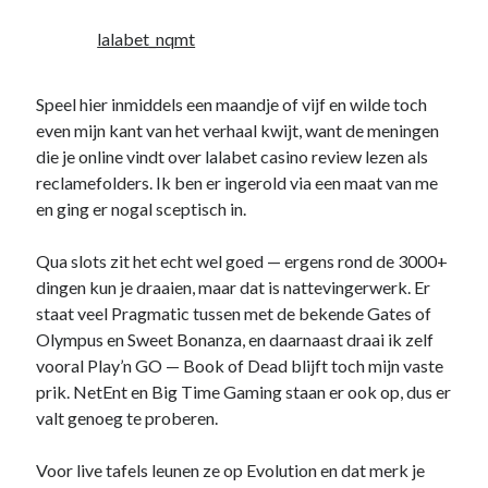
lalabet_nqmt
Speel hier inmiddels een maandje of vijf en wilde toch
even mijn kant van het verhaal kwijt, want de meningen
die je online vindt over lalabet casino review lezen als
reclamefolders. Ik ben er ingerold via een maat van me
en ging er nogal sceptisch in.
Qua slots zit het echt wel goed — ergens rond de 3000+
dingen kun je draaien, maar dat is nattevingerwerk. Er
staat veel Pragmatic tussen met de bekende Gates of
Olympus en Sweet Bonanza, en daarnaast draai ik zelf
vooral Play’n GO — Book of Dead blijft toch mijn vaste
prik. NetEnt en Big Time Gaming staan er ook op, dus er
valt genoeg te proberen.
Voor live tafels leunen ze op Evolution en dat merk je