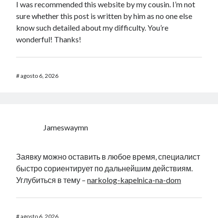
I was recommended this website by my cousin. I’m not
sure whether this post is written by him as no one else
know such detailed about my difficulty. You’re
wonderful! Thanks!
#
agosto 6, 2026
Jameswaymn
Заявку можно оставить в любое время, специалист
быстро сориентирует по дальнейшим действиям.
Углубиться в тему –
narkolog-kapelnica-na-dom
#
agosto 6, 2026