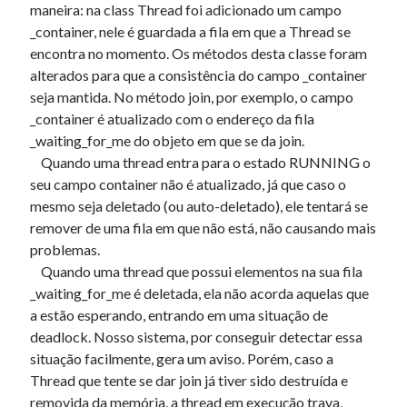
maneira: na class Thread foi adicionado um campo
« mar
_container, nele é guardada a fila em que a Thread se
encontra no momento. Os métodos desta classe foram
alterados para que a consistência do campo _container
Artigos Recentes
seja mantida. No método join, por exemplo, o campo
Ubuntu 12.04 – Configurando Samba (3.6.3)
_container é atualizado com o endereço da fila
Projetos – Git Hub
_waiting_for_me do objeto em que se da join.
Compilando para Teensy 3.0 no Windows utilizando Makefile
Quando uma thread entra para o estado RUNNING o
Programando atmega8u2 no Arduino Uno utilizando USB Asp
seu campo container não é atualizado, já que caso o
Usando USB ASP como não root
mesmo seja deletado (ou auto-deletado), ele tentará se
remover de uma fila em que não está, não causando mais
problemas.
Erro no banco de dados do WordPress:
[Table
Quando uma thread que possui elementos na sua fila
'mb_comments' is marked as crashed and should be
_waiting_for_me é deletada, ela não acorda aquelas que
repaired]
a estão esperando, entrando em uma situação de
deadlock. Nosso sistema, por conseguir detectar essa
SELECT COUNT(*) FROM mb_comments JOIN mb_posts
ON mb_posts.ID = mb_comments.comment_post_ID
situação facilmente, gera um aviso. Porém, caso a
WHERE ( comment_approved = '1' ) AND
Thread que tente se dar join já tiver sido destruída e
comment_post_ID = 1459 AND comment_parent = 0
removida da memória, a thread em execução trava,