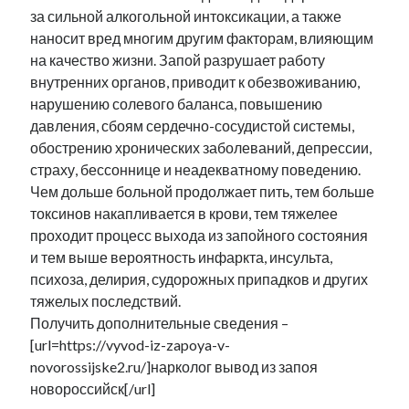
за сильной алкогольной интоксикации, а также
наносит вред многим другим факторам, влияющим
на качество жизни. Запой разрушает работу
внутренних органов, приводит к обезвоживанию,
нарушению солевого баланса, повышению
давления, сбоям сердечно-сосудистой системы,
обострению хронических заболеваний, депрессии,
страху, бессоннице и неадекватному поведению.
Чем дольше больной продолжает пить, тем больше
токсинов накапливается в крови, тем тяжелее
проходит процесс выхода из запойного состояния
и тем выше вероятность инфаркта, инсульта,
психоза, делирия, судорожных припадков и других
тяжелых последствий.
Получить дополнительные сведения –
[url=https://vyvod-iz-zapoya-v-
novorossijske2.ru/]нарколог вывод из запоя
новороссийск[/url]