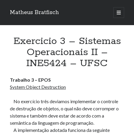
Matheus Bratfisch
abrir
o
Barra
menu
principa
Lateral
Exercicio 3 – Sistemas
Calendário
Operacionais II –
INE5424 – UFSC
agosto 2026
S
T
Q
Q
S
S
D
Trabalho 3 – EPOS
1
2
System Object Destruction
3
4
5
6
7
8
9
10
11
12
13
14
15
16
No exercício três deviamos implementar o controle
de destrução de objetos, o qual não deve corromper o
17
18
19
20
21
22
23
sistema e também deve estar de acordo com a
24
25
26
27
28
29
30
semântica da linguagem de programação.
31
A implementação adotada funciona da seguinte