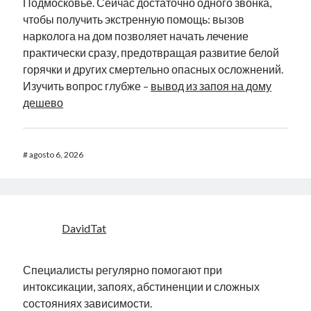
Подмосковье. Сейчас достаточно одного звонка,
чтобы получить экстренную помощь: вызов
нарколога на дом позволяет начать лечение
практически сразу, предотвращая развитие белой
горячки и других смертельно опасных осложнений.
Изучить вопрос глубже –
вывод из запоя на дому
дешево
#
agosto 6, 2026
DavidTat
Специалисты регулярно помогают при
интоксикации, запоях, абстиненции и сложных
состояниях зависимости.