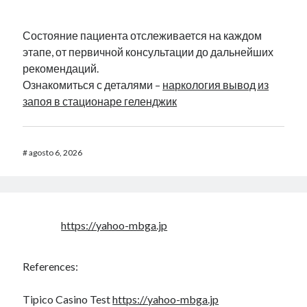
Состояние пациента отслеживается на каждом
этапе, от первичной консультации до дальнейших
рекомендаций.
Ознакомиться с деталями –
наркология вывод из
запоя в стационаре геленджик
#
agosto 6, 2026
https://yahoo-mbga.jp
References:
Tipico Casino Test
https://yahoo-mbga.jp