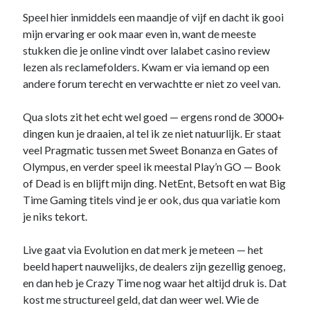
Speel hier inmiddels een maandje of vijf en dacht ik gooi
mijn ervaring er ook maar even in, want de meeste
stukken die je online vindt over lalabet casino review
lezen als reclamefolders. Kwam er via iemand op een
andere forum terecht en verwachtte er niet zo veel van.
Qua slots zit het echt wel goed — ergens rond de 3000+
dingen kun je draaien, al tel ik ze niet natuurlijk. Er staat
veel Pragmatic tussen met Sweet Bonanza en Gates of
Olympus, en verder speel ik meestal Play’n GO — Book
of Dead is en blijft mijn ding. NetEnt, Betsoft en wat Big
Time Gaming titels vind je er ook, dus qua variatie kom
je niks tekort.
Live gaat via Evolution en dat merk je meteen — het
beeld hapert nauwelijks, de dealers zijn gezellig genoeg,
en dan heb je Crazy Time nog waar het altijd druk is. Dat
kost me structureel geld, dat dan weer wel. Wie de