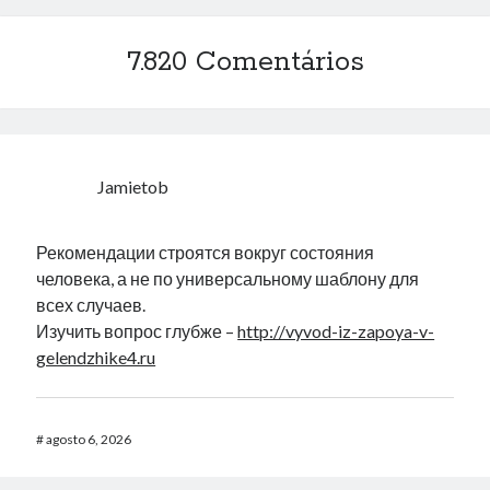
WHERE ( comment_approved = '1' ) AND
comment_post_ID = 1045 AND comment_parent = 0
AND ( mb_comments.comment_date_gmt < '2026-08-
7.820 Comentários
06 22:13:54' )
Erro no banco de dados do WordPress:
[Table
'mb_comments' is marked as crashed and should be
repaired]
Jamietob
SELECT COUNT(*) FROM mb_comments JOIN mb_posts
ON mb_posts.ID = mb_comments.comment_post_ID
Рекомендации строятся вокруг состояния
WHERE ( comment_approved = '1' ) AND
человека, а не по универсальному шаблону для
comment_post_ID = 1459 AND comment_parent = 0
всех случаев.
AND ( mb_comments.comment_date_gmt < '2026-08-
Изучить вопрос глубже –
http://vyvod-iz-zapoya-v-
06 22:13:18' )
gelendzhike4.ru
Comentários
#
agosto 6, 2026
Https://Www.Liverpooltab.Biz
em
Instalando Flash 11.2 no Ubuntu
12.10 – 64 Bits.