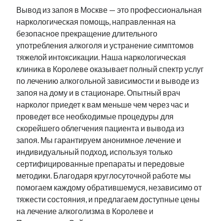
Вывод из запоя в Москве — это профессиональная
наркологическая помощь, направленная на
безопасное прекращение длительного
употребления алкоголя и устранение симптомов
тяжелой интоксикации. Наша наркологическая
клиника в Королеве оказывает полный спектр услуг
по лечению алкогольной зависимости и выводе из
запоя на дому и в стационаре. Опытный врач
нарколог приедет к вам меньше чем через час и
проведет все необходимые процедуры для
скорейшего облегчения пациента и вывода из
запоя. Мы гарантируем анонимное лечение и
индивидуальный подход, используя только
сертифицированные препараты и передовые
методики. Благодаря круглосуточной работе мы
помогаем каждому обратившемуся, независимо от
тяжести состояния, и предлагаем доступные цены
на лечение алкоголизма в Королеве и