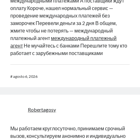
международными платежами А поставщики ждут
оплату Короче, нашел нормальный сервис —
проведение международных платежей без
заморочек Перевели деньги за 2 дня В общем,
жмите чтобы не потерять — международный
платежный агент
международный платежный
агент
Не мучайтесь с банками Перешлите тому кто
работает с зарубежными поставщиками
#
agosto 6, 2026
Robertagosy
Мы работаем круглосуточно, принимаем срочный
вызов, консультируем анонимно и индивидуально