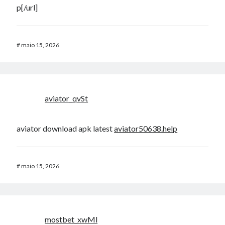
p[/url]
#
maio 15, 2026
aviator_qvSt
aviator download apk latest
aviator50638.help
#
maio 15, 2026
mostbet_xwMl