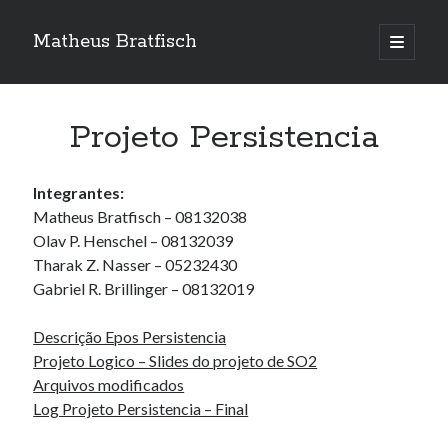
Matheus Bratfisch
abrir
o
Barra
menu
principa
Lateral
Projeto Persistencia
Calendário
Integrantes:
agosto 2026
Matheus Bratfisch – 08132038
Olav P. Henschel – 08132039
S
T
Q
Q
S
S
D
Tharak Z. Nasser – 05232430
1
2
Gabriel R. Brillinger – 08132019
3
4
5
6
7
8
9
10
11
12
13
14
15
16
Descrição Epos Persistencia
Projeto Logico – Slides do projeto de SO2
17
18
19
20
21
22
23
Arquivos modificados
24
25
26
27
28
29
30
Log Projeto Persistencia – Final
31