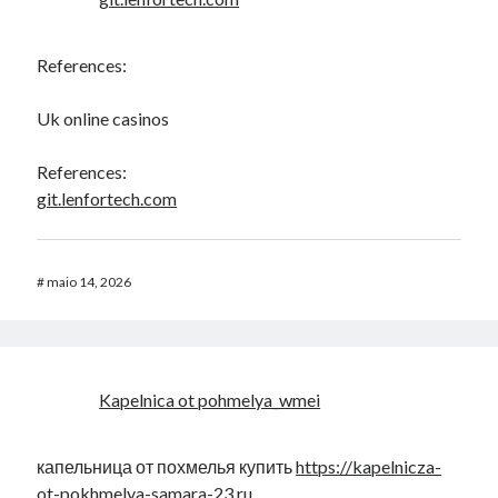
References:
Uk online casinos
References:
git.lenfortech.com
#
maio 14, 2026
Kapelnica ot pohmelya_wmei
капельница от похмелья купить
https://kapelnicza-
ot-pokhmelya-samara-23.ru