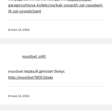
garage.ru/moya-kollekciya/kak-osnastit-zal-zasedanij-
ili-zal-soveshchanij
#
maio 14, 2026
mostbet_oiKt
mostbet первый депозит бонус
http://mostbet78053.help
#
maio 14, 2026