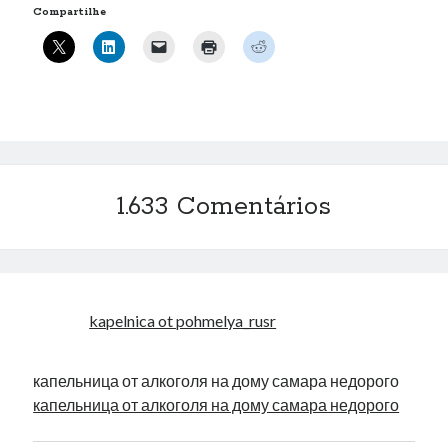
Compartilhe
« mar
Artigos Recentes
Ubuntu 12.04 – Configurando Samba (3.6.3)
Projetos – Git Hub
Compilando para Teensy 3.0 no Windows utilizando Makefile
Programando atmega8u2 no Arduino Uno utilizando USB Asp
1.633 Comentários
Usando USB ASP como não root
Erro no banco de dados do WordPress:
[Table
'mb_comments' is marked as crashed and should be
kapelnica ot pohmelya_rusr
repaired]
SELECT COUNT(*) FROM mb_comments JOIN mb_posts
капельница от алкоголя на дому самара недорого
ON mb_posts.ID = mb_comments.comment_post_ID
капельница от алкоголя на дому самара недорого
WHERE ( comment_approved = '1' ) AND
comment_post_ID = 1459 AND comment_parent = 0