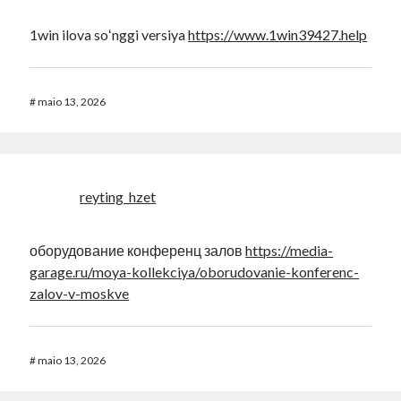
1win ilova soʻnggi versiya
https://www.1win39427.help
#
maio 13, 2026
reyting_hzet
оборудование конференц залов
https://media-
garage.ru/moya-kollekciya/oborudovanie-konferenc-
zalov-v-moskve
#
maio 13, 2026