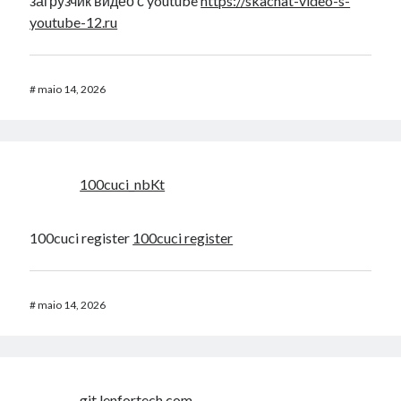
загрузчик видео с youtube
https://skachat-video-s-
youtube-12.ru
#
maio 14, 2026
100cuci_nbKt
100cuci register
100cuci register
#
maio 14, 2026
git.lenfortech.com