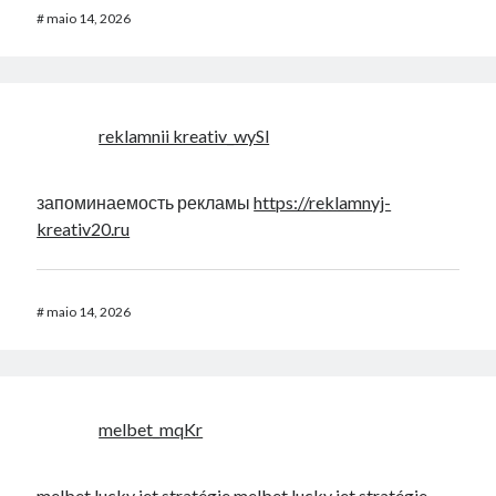
#
maio 14, 2026
reklamnii kreativ_wySl
запоминаемость рекламы
https://reklamnyj-
kreativ20.ru
#
maio 14, 2026
melbet_mqKr
melbet lucky jet stratégie
melbet lucky jet stratégie