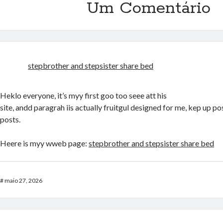
Um Comentário
stepbrother and stepsister share bed
Heklo everyone, it’s myy first goo too seee att his
site, andd paragrah iis actually fruitgul designed for me, kep up p
posts.
Heere is myy wweb page:
stepbrother and stepsister share bed
#
maio 27, 2026