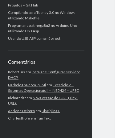
Projetos – Git Hub
Compilando para Teensy 3.0 no Windows
utilizando Makefile
Programando atmega8u2 no Arduino Uno
utilizando USB Asp
Usando USB ASP como não root
Comentários
RobertTus
em
Instalar e Configurar servidor
DHCP.
Narkolog na dom_puMi
em
Exercicio 2 –
Sistemas Operacionais II – INE5424 – UFSC
Richarddat
em
Nova versão do LURL (Tiny-
URL).
Adriene Deltoro
em
Disciplinas.
Charlesthofe
em
Fun Text