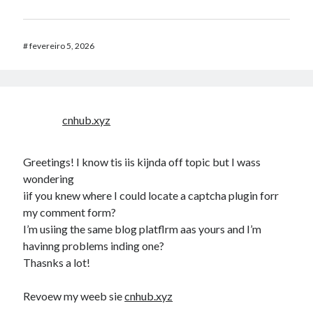
#
fevereiro 5, 2026
cnhub.xyz
Greetings! I know tis iis kijnda off topic but I wass
wondering
iif you knew where I could locate a captcha plugin forr
my comment form?
I’m usiing the same blog platflrm aas yours and I’m
havinng problems inding one?
Thasnks a lot!
Revoew my weeb sie
cnhub.xyz