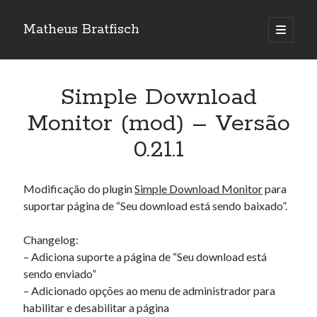
Matheus Bratfisch
abrir
o
Barra
menu
principa
Lateral
Simple Download
Calendário
Monitor (mod) – Versão
0.21.1
agosto 2026
S
T
Q
Q
S
S
D
Modificação do plugin
Simple Download Monitor
para
1
2
suportar página de “Seu download está sendo baixado”.
3
4
5
6
7
8
9
10
11
12
13
14
15
16
Changelog:
– Adiciona suporte a página de “Seu download está
17
18
19
20
21
22
23
sendo enviado”
24
25
26
27
28
29
30
– Adicionado opções ao menu de administrador para
31
habilitar e desabilitar a página