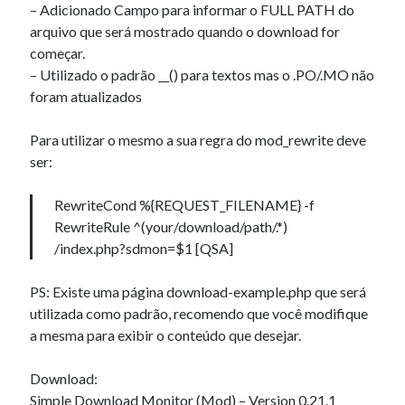
– Adicionado Campo para informar o FULL PATH do
« mar
arquivo que será mostrado quando o download for
começar.
– Utilizado o padrão __() para textos mas o .PO/.MO não
Artigos Recentes
foram atualizados
Ubuntu 12.04 – Configurando Samba (3.6.3)
Projetos – Git Hub
Para utilizar o mesmo a sua regra do mod_rewrite deve
Compilando para Teensy 3.0 no Windows utilizando Makefile
ser:
Programando atmega8u2 no Arduino Uno utilizando USB Asp
Usando USB ASP como não root
RewriteCond %{REQUEST_FILENAME} -f
RewriteRule ^(your/download/path/.*)
/index.php?sdmon=$1 [QSA]
Comentários
PS: Existe uma página download-example.php que será
Timothybab
em
Lista encadeada, Estrutura de dados.
utilizada como padrão, recomendo que você modifique
Thomaspheme
em
Como fazer relatórios…
a mesma para exibir o conteúdo que desejar.
Narkolog na dom_bdkt
em
Enfim, publicando informações…
Davidkib
em
Instalar e Configurar servidor DHCP.
Download:
Davidalots
em
Lista encadeada, Estrutura de dados.
Simple Download Monitor (Mod) – Version 0.21.1