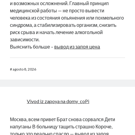
и возможных осложнений. Главный принцип
медицинской работы — не просто вывести
человека из состояния опьянения или похмельного
синдрома, а стабилизировать организм, снизить
риск срыва и начать лечение алкогольной
зависимости.
Выяснить больше –
вывод из запоя цена
#
agosto 8, 2026
Vivod iz zapoya na domy_coPi
Москва, всем привет Брат снова сорвался Дети
напуганы В больницу тащить страшно Короче,
только это реально спасло — вывод из запоя