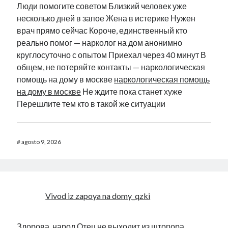
Люди помогите советом Близкий человек уже
несколько дней в запое Жена в истерике Нужен
врач прямо сейчас Короче, единственный кто
реально помог — нарколог на дом анонимно
круглосуточно с опытом Приехал через 40 минут В
общем, не потеряйте контакты — наркологическая
помощь на дому в москве
наркологическая помощь
на дому в москве
Не ждите пока станет хуже
Перешлите тем кто в такой же ситуации
#
agosto 9, 2026
Vivod iz zapoya na domy_qzki
Здорова, народ Отец не выходит из штопора