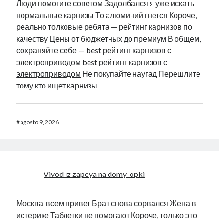
Люди помогите советом Задолбался я уже искать
нормальные карнизы То алюминий гнется Короче,
реально толковые ребята — рейтинг карнизов по
качеству Цены от бюджетных до премиум В общем,
сохраняйте себе — best рейтинг карнизов с
электроприводом
best рейтинг карнизов с
электроприводом
Не покупайте наугад Перешлите
тому кто ищет карнизы
#
agosto 9, 2026
Vivod iz zapoya na domy_opki
Москва, всем привет Брат снова сорвался Жена в
истерике Таблетки не помогают Короче, только это