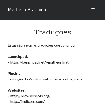
Matheus Bratfisch
abrir
o
Barra
menu
principa
Lateral
Traduções
Calendário
Estas são algumas traduções que contribui
agosto 2026
Launchpad:
S
T
Q
Q
S
S
D
–
https://launchpad.net/~matheusbrat
1
2
3
4
5
6
7
8
9
Plugins
10
11
12
13
14
15
16
Tradução do WP-to-Twitter para portugues-br
17
18
19
20
21
22
23
Websites:
24
25
26
27
28
29
30
–
http://browsershots.org/
31
–
http://findicons.com/