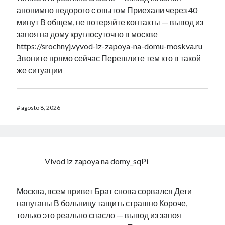
анонимно недорого с опытом Приехали через 40
минут В общем, не потеряйте контакты — вывод из
запоя на дому круглосуточно в москве
https://srochnyj.vyvod-iz-zapoya-na-domu-moskva.ru
Звоните прямо сейчас Перешлите тем кто в такой
же ситуации
#
agosto 8, 2026
Vivod iz zapoya na domy_sqPi
Москва, всем привет Брат снова сорвался Дети
напуганы В больницу тащить страшно Короче,
только это реально спасло — вывод из запоя