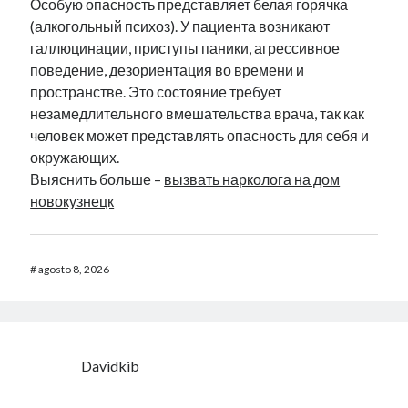
Особую опасность представляет белая горячка
AND ( mb_comments.comment_date_gmt < '2026-08-
(алкогольный психоз). У пациента возникают
09 10:37:16' )
галлюцинации, приступы паники, агрессивное
поведение, дезориентация во времени и
пространстве. Это состояние требует
Comentários
незамедлительного вмешательства врача, так как
Lychshie karnizi_siKr
em
Ubuntu 9.04, up and running.
человек может представлять опасность для себя и
Williamfep
em
Ubuntu, VirtualBox 2.2 e USB
окружающих.
SamuelDooca
em
Ubuntu, VirtualBox 2.2 e USB
Выяснить больше –
вызвать нарколога на дом
Lychshie karnizi_eisa
em
Multi-User YOURLS Plugin.
новокузнецк
Ernestshuri
em
Classe para Tiny-URL em PHP5.
#
agosto 8, 2026
Davidkib