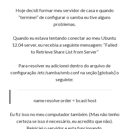
« mar
Hoje decidi formar meu servidor de casa e quando
“terminei” de configurar o samba eu tive alguns
problemas.
Artigos Recentes
Ubuntu 12.04 – Configurando Samba (3.6.3)
Quando eu estava tentando conectar ao meu Ubuntu
Projetos – Git Hub
12.04 server, eu recebia a seguinte mensagem: “Failed
Compilando para Teensy 3.0 no Windows utilizando Makefile
to Retrieve Share List from Server”
Programando atmega8u2 no Arduino Uno utilizando USB Asp
Usando USB ASP como não root
Para resolver eu adicionei dentro do arquivo de
configuração /etc/samba/smb.conf na seção [globals] o
seguinte:
Erro no banco de dados do WordPress:
[Table
'mb_comments' is marked as crashed and should be
repaired]
name resolve order = bcast host
SELECT COUNT(*) FROM mb_comments JOIN mb_posts
ON mb_posts.ID = mb_comments.comment_post_ID
Eu fiz isso no meu computador também. (Mas não tenho
WHERE ( comment_approved = '1' ) AND
certeza se isso é necessário, eu acredito que não).
comment_post_ID = 1045 AND comment_parent = 0
Reiniciei o servidor e esta funcionando.