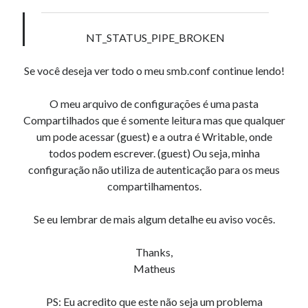
'!' OR mb_posts.post_content LIKE '%<!--:pt--
>%' OR (mb_posts.post_content NOT LIKE '%!
[:!]%' ESCAPE '!' AND mb_posts.post_content NOT
NT_STATUS_PIPE_BROKEN
LIKE '%<!--:-->%'))
Se você deseja ver todo o meu smb.conf continue lendo!
Comentários
O meu arquivo de configurações é uma pasta
Compartilhados que é somente leitura mas que qualquer
Https://Www.Acaci.Es
em
Novidades no Ubuntu 9.10 Alpha 5
um pode acessar (guest) e a outra é Writable, onde
mini casino juego De mesa
em
Multi-User YOURLS Plugin.
todos podem escrever. (guest) Ou seja, minha
ClaytonCeshy
em
Fast Flickr Widget
configuração não utiliza de autenticação para os meus
Jerrygix
em
Ubuntu, VirtualBox 2.2 e USB
compartilhamentos.
Giselle
em
Multi-User YOURLS Plugin.
Se eu lembrar de mais algum detalhe eu aviso vocês.
Thanks,
Matheus
PS: Eu acredito que este não seja um problema