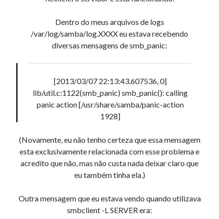
AND ( mb_comments.comment_date_gmt < '2026-08-
06 07:20:57' ) AND (mb_posts.post_content='' OR
Dentro do meus arquivos de logs
mb_posts.post_content LIKE '%![:pt!]%' ESCAPE
/var/log/samba/log.XXXX eu estava recebendo
'!' OR mb_posts.post_content LIKE '%<!--:pt--
diversas mensagens de smb_panic:
>%' OR (mb_posts.post_content NOT LIKE '%!
[:!]%' ESCAPE '!' AND mb_posts.post_content NOT
LIKE '%<!--:-->%'))
[2013/03/07 22:13:43.607536, 0]
lib/util.c:1122(smb_panic) smb_panic(): calling
Erro no banco de dados do WordPress:
[Table
panic action [/usr/share/samba/panic-action
'mb_comments' is marked as crashed and should be
1928]
repaired]
SELECT COUNT(*) FROM mb_comments JOIN mb_posts
(Novamente, eu não tenho certeza que essa mensagem
ON mb_posts.ID = mb_comments.comment_post_ID
esta exclusivamente relacionada com esse problema e
WHERE ( comment_approved = '1' ) AND
acredito que não, mas não custa nada deixar claro que
comment_post_ID = 1045 AND comment_parent = 0
eu também tinha ela.)
AND ( mb_comments.comment_date_gmt < '2026-08-
06 07:20:12' ) AND (mb_posts.post_content='' OR
Outra mensagem que eu estava vendo quando utilizava
mb_posts.post_content LIKE '%![:pt!]%' ESCAPE
smbclient -L SERVER era: