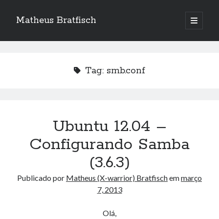
Matheus Bratfisch
abrir
o
Barra
menu
principa
Lateral
Tag:
smb.conf
Calendário
agosto 2026
S
T
Q
Q
S
S
D
Ubuntu 12.04 –
1
2
Configurando Samba
3
4
5
6
7
8
9
(3.6.3)
10
11
12
13
14
15
16
Publicado por
Matheus (X-warrior) Bratfisch
em
março
17
18
19
20
21
22
23
7, 2013
24
25
26
27
28
29
30
31
Olá,