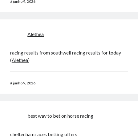
#
junho 9, 2026
Alethea
racing results from southwell racing results for today​
(
Alethea
)​
#
junho 9, 2026
best way to bet on horse racing​
cheltenham races betting offers​