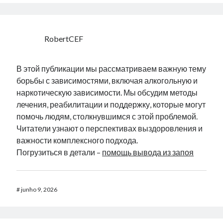
RobertCEF
В этой публикации мы рассматриваем важную тему
борьбы с зависимостями, включая алкогольную и
наркотическую зависимости. Мы обсудим методы
лечения, реабилитации и поддержку, которые могут
помочь людям, столкнувшимся с этой проблемой.
Читатели узнают о перспективах выздоровления и
важности комплексного подхода.
Погрузиться в детали –
помощь вывода из запоя
#
junho 9, 2026