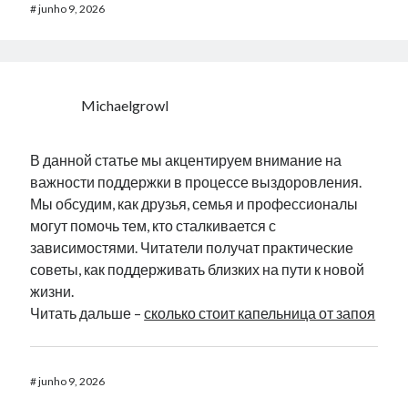
#
junho 9, 2026
Michaelgrowl
В данной статье мы акцентируем внимание на
важности поддержки в процессе выздоровления.
Мы обсудим, как друзья, семья и профессионалы
могут помочь тем, кто сталкивается с
зависимостями. Читатели получат практические
советы, как поддерживать близких на пути к новой
жизни.
Читать дальше –
сколько стоит капельница от запоя
#
junho 9, 2026