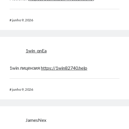
#
junho 9, 2026
1win_qnEa
1win лицензия
https://1win82740.help
#
junho 9, 2026
JamesNex