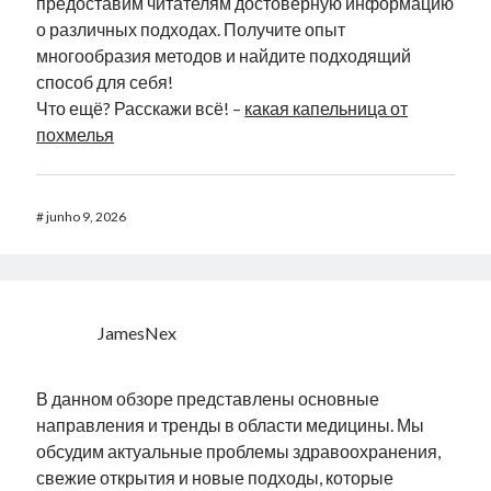
предоставим читателям достоверную информацию
о различных подходах. Получите опыт
многообразия методов и найдите подходящий
способ для себя!
Что ещё? Расскажи всё! –
какая капельница от
похмелья
#
junho 9, 2026
JamesNex
В данном обзоре представлены основные
направления и тренды в области медицины. Мы
обсудим актуальные проблемы здравоохранения,
свежие открытия и новые подходы, которые