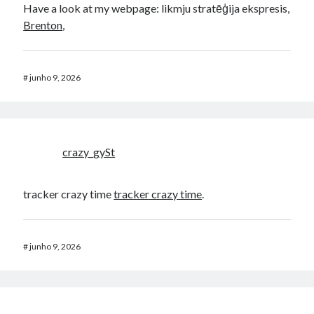
Have a look at my webpage: likmju stratēģija ekspresis,
Brenton
,
#
junho 9, 2026
crazy_gySt
tracker crazy time
tracker crazy time
.
#
junho 9, 2026