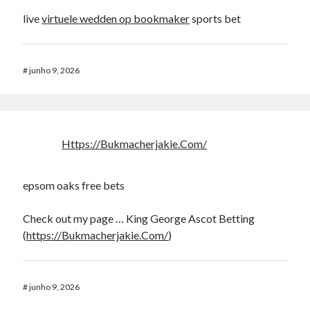
live
virtuele wedden op bookmaker
sports bet
#
junho 9, 2026
Https://Bukmacherjakie.Com/
epsom oaks free bets​
Check out my page … King George Ascot Betting​
(
https://Bukmacherjakie.Com/
)
#
junho 9, 2026