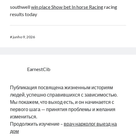
southwell
win place Show bet In horse Racing​
racing
results today​
#
junho 9, 2026
EarnestCib
Публикация посвящена жизненным историям
людей, успешно справившихся с зависимостью.
Мы покажем, что выход есть, и он начинается с
первого шага — принятия проблемы и желания
измениться.
Продолжить изучение –
врач нарколог выезд на
дом