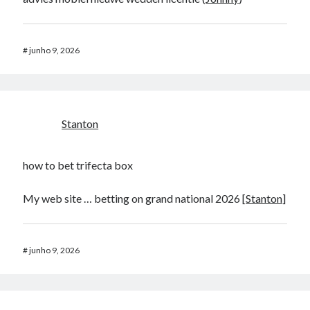
#
junho 9, 2026
Stanton
how to bet trifecta box​
My web site … betting on grand national 2026​ [
Stanton
]
#
junho 9, 2026