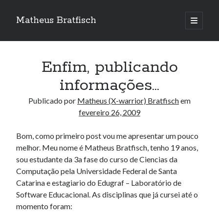
Matheus Bratfisch
abrir
o
Barra
menu
principa
Lateral
Enfim, publicando
Calendário
informações…
fevereiro 2009
Publicado por
Matheus (X-warrior) Bratfisch
em
fevereiro 26, 2009
S
T
Q
Q
S
S
D
1
Bom, como primeiro post vou me apresentar um pouco
melhor. Meu nome é Matheus Bratfisch, tenho 19 anos,
2
3
4
5
6
7
8
sou estudante da 3a fase do curso de Ciencias da
9
10
11
12
13
14
15
Computação pela Universidade Federal de Santa
16
17
18
19
20
21
22
Catarina e estagiario do Edugraf – Laboratório de
23
24
25
26
27
28
Software Educacional. As disciplinas que já cursei até o
momento foram:
mar »