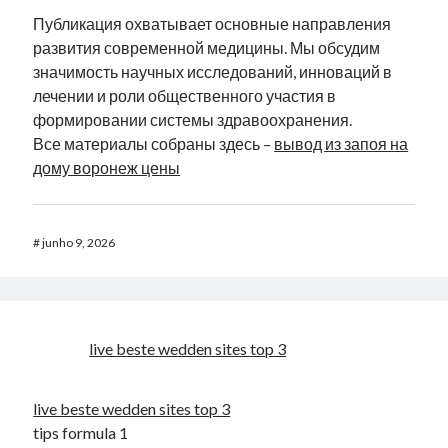
Публикация охватывает основные направления
развития современной медицины. Мы обсудим
значимость научных исследований, инноваций в
лечении и роли общественного участия в
формировании системы здравоохранения.
Все материалы собраны здесь –
вывод из запоя на
дому воронеж цены
#
junho 9, 2026
live beste wedden sites top 3
live beste wedden sites top 3
tips formula 1