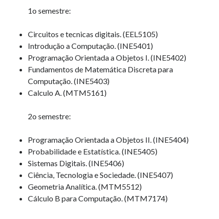
1o semestre:
Artigos Recentes
Circuitos e tecnicas digitais. (EEL5105)
Introdução a Computação. (INE5401)
Ubuntu 12.04 – Configurando Samba (3.6.3)
Programação Orientada a Objetos I. (INE5402)
Projetos – Git Hub
Fundamentos de Matemática Discreta para
Compilando para Teensy 3.0 no Windows utilizando Makefile
Computação. (INE5403)
Programando atmega8u2 no Arduino Uno utilizando USB Asp
Calculo A. (MTM5161)
Usando USB ASP como não root
2o semestre:
Comentários
Programação Orientada a Objetos II. (INE5404)
JustinExing
em
Sistema Grafico Interativo – Computação Gráfica.
Probabilidade e Estatística. (INE5405)
Davidalots
em
Instalar e Configurar servidor DHCP.
Sistemas Digitais. (INE5406)
Davidalots
em
Ubuntu, VirtualBox 2.2 e USB
Ciência, Tecnologia e Sociedade. (INE5407)
Williamfep
em
Exercicio 2 – Sistemas Operacionais II – INE5424 –
Geometria Analítica. (MTM5512)
UFSC
Cálculo B para Computação. (MTM7174)
Kapelnica ot zapoya_euOa
em
Enfim, publicando informações…