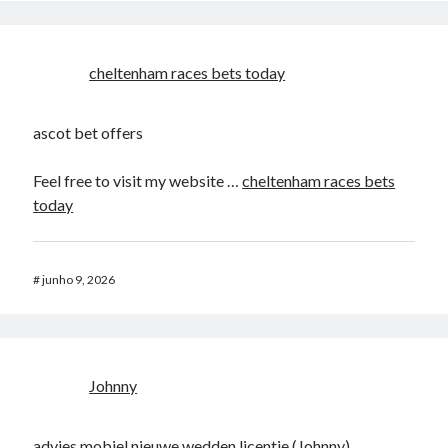
cheltenham races bets today​
ascot bet offers​
Feel free to visit my website …
cheltenham races bets
today​
#
junho 9, 2026
Johnny
advies mobiel nieuwe wedden licentie (
Johnny
)