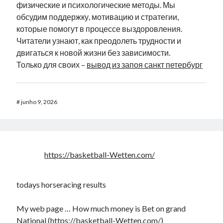
физические и психологические методы. Мы
обсудим поддержку, мотивацию и стратегии,
которые помогут в процессе выздоровления.
Читатели узнают, как преодолеть трудности и
двигаться к новой жизни без зависимости.
Только для своих –
вывод из запоя санкт петербург
#
junho 9, 2026
https://basketball-Wetten.com/
todays horseracing results​
My web page … How much money is Bet on grand
National​ (
https://basketball-Wetten.com/
)