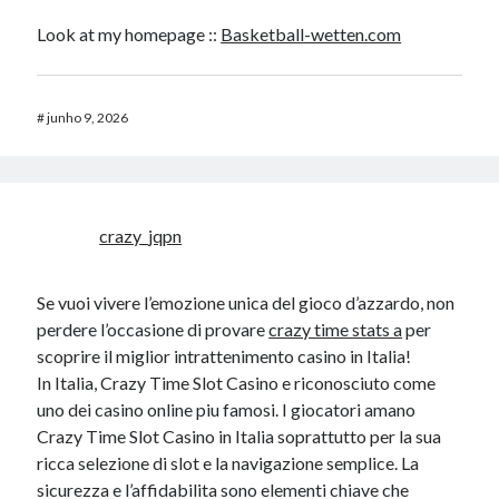
Look at my homepage ::
Basketball-wetten.com
#
junho 9, 2026
crazy_jqpn
Se vuoi vivere l’emozione unica del gioco d’azzardo, non
perdere l’occasione di provare
crazy time stats a
per
scoprire il miglior intrattenimento casino in Italia!
In Italia, Crazy Time Slot Casino e riconosciuto come
uno dei casino online piu famosi. I giocatori amano
Crazy Time Slot Casino in Italia soprattutto per la sua
ricca selezione di slot e la navigazione semplice. La
sicurezza e l’affidabilita sono elementi chiave che