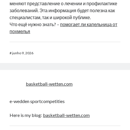
меняют представление о лечении и профилактике
заболеваний. Эта информация будет полезна как
специалистам, так и широкой публике.
Что ещё нужно знать? –
помогает ли капельница от
похмелья
#
junho 9, 2026
basketball-wetten.com
e-wedden sportcompetities
Here is my blog:
basketball-wetten.com