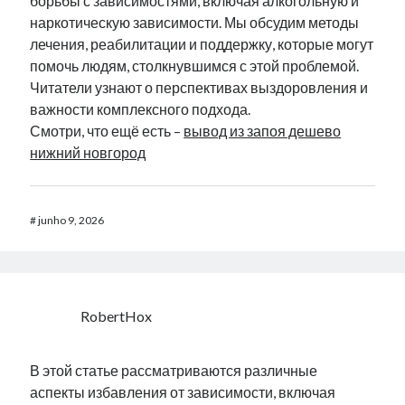
борьбы с зависимостями, включая алкогольную и
наркотическую зависимости. Мы обсудим методы
лечения, реабилитации и поддержку, которые могут
помочь людям, столкнувшимся с этой проблемой.
Читатели узнают о перспективах выздоровления и
важности комплексного подхода.
Смотри, что ещё есть –
вывод из запоя дешево
нижний новгород
#
junho 9, 2026
RobertHox
В этой статье рассматриваются различные
аспекты избавления от зависимости, включая