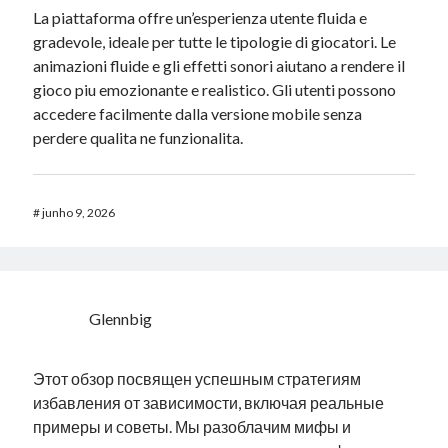
La piattaforma offre un’esperienza utente fluida e
gradevole, ideale per tutte le tipologie di giocatori. Le
animazioni fluide e gli effetti sonori aiutano a rendere il
gioco piu emozionante e realistico. Gli utenti possono
accedere facilmente dalla versione mobile senza
perdere qualita ne funzionalita.
#
junho 9, 2026
Glennbig
Этот обзор посвящен успешным стратегиям
избавления от зависимости, включая реальные
примеры и советы. Мы разоблачим мифы и