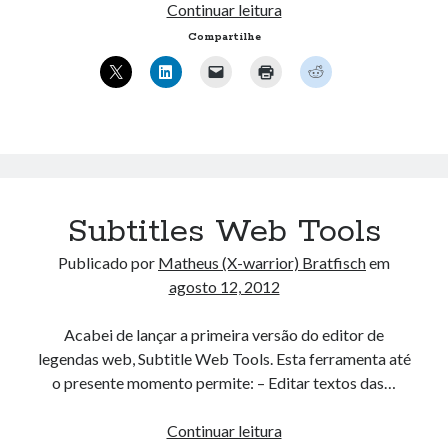
Projetos
Continuar leitura
« mar
–
Compartilhe
Git
Hub
Artigos Recentes
Ubuntu 12.04 – Configurando Samba (3.6.3)
Projetos – Git Hub
Compilando para Teensy 3.0 no Windows utilizando Makefile
Programando atmega8u2 no Arduino Uno utilizando USB Asp
Subtitles Web Tools
Usando USB ASP como não root
Publicado por
Matheus (X-warrior) Bratfisch
em
agosto 12, 2012
Erro no banco de dados do WordPress:
[Table
'mb_comments' is marked as crashed and should be
Acabei de lançar a primeira versão do editor de
repaired]
legendas web, Subtitle Web Tools. Esta ferramenta até
SELECT COUNT(*) FROM mb_comments JOIN mb_posts
o presente momento permite: – Editar textos das…
ON mb_posts.ID = mb_comments.comment_post_ID
WHERE ( comment_approved = '1' ) AND
Subtitles
Continuar leitura
comment_post_ID = 1045 AND comment_parent = 0