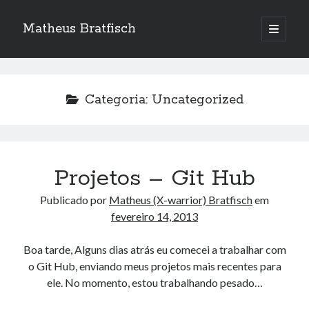
Matheus Bratfisch
abrir
o
Barra
menu
principa
Lateral
Categoria:
Uncategorized
Calendário
agosto 2026
S
T
Q
Q
S
S
D
Projetos – Git Hub
1
2
Publicado por
Matheus (X-warrior) Bratfisch
em
3
4
5
6
7
8
9
fevereiro 14, 2013
10
11
12
13
14
15
16
Boa tarde, Alguns dias atrás eu comecei a trabalhar com
17
18
19
20
21
22
23
o Git Hub, enviando meus projetos mais recentes para
24
25
26
27
28
29
30
ele. No momento, estou trabalhando pesado…
31