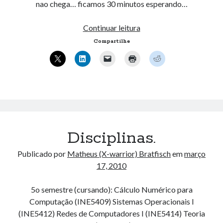
nao chega… ficamos 30 minutos esperando…
Pegadinhas
Continuar leitura
Google
Compartilhe
de
1
de
Abril
2010
Disciplinas.
Publicado por
Matheus (X-warrior) Bratfisch
em
março
17, 2010
5o semestre (cursando): Cálculo Numérico para
Computação (INE5409) Sistemas Operacionais I
(INE5412) Redes de Computadores I (INE5414) Teoria