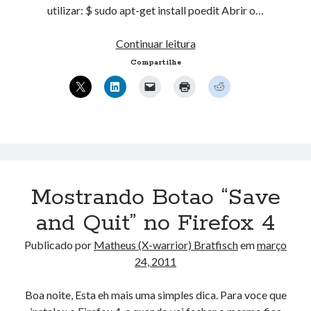
utilizar: $ sudo apt-get install poedit Abrir o…
Traduzindo
Continuar leitura
usando
Compartilhe
o
POEdit
Mostrando Botao “Save
and Quit” no Firefox 4
Publicado por
Matheus (X-warrior) Bratfisch
em
março
24, 2011
Boa noite, Esta eh mais uma simples dica. Para voce que