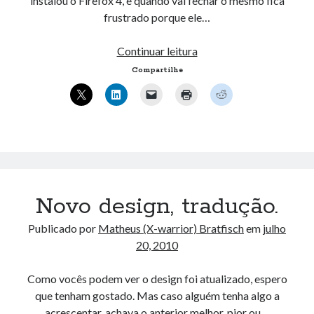
instalou o Firefox 4, e quando vai fechar o mesmo fica
frustrado porque ele…
Mostrando
Continuar leitura
Botao
Compartilhe
“Save
and
Quit”
no
Firefox
4
Novo design, tradução.
Publicado por
Matheus (X-warrior) Bratfisch
em
julho
20, 2010
Como vocês podem ver o design foi atualizado, espero
que tenham gostado. Mas caso alguém tenha algo a
acrescentar, achava o anterior melhor, pior ou…