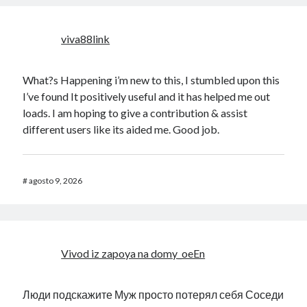
viva88link
What?s Happening i’m new to this, I stumbled upon this
I’ve found It positively useful and it has helped me out
loads. I am hoping to give a contribution & assist
different users like its aided me. Good job.
#
agosto 9, 2026
Vivod iz zapoya na domy_oeEn
Люди подскажите Муж просто потерял себя Соседи