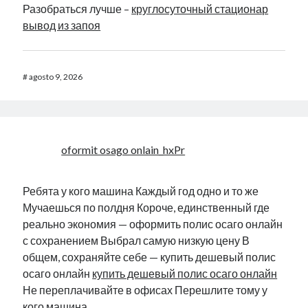
Разобраться лучше –
круглосуточный стационар
вывод из запоя
#
agosto 9, 2026
oformit osago onlain_hxPr
Ребята у кого машина Каждый год одно и то же
Мучаешься по полдня Короче, единственный где
реально экономия — оформить полис осаго онлайн
с сохранением Выбрал самую низкую цену В
общем, сохраняйте себе — купить дешевый полис
осаго онлайн
купить дешевый полис осаго онлайн
Не переплачивайте в офисах Перешлите тому у
кого машина