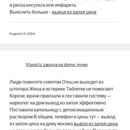
и риска инсульта или инфаркта.
Выяснить больше –
вывод из запоя цена
#
agosto 9, 2026
Vivod iz zapoya na domy_myen
Люди помогите советом Отец не выходит из
штопора Жена в истерике Таблетки не помогают
Короче, врачи приехали и поставили систему —
нарколог на дом вывод из запоя эффективно
Поставили капельницу с детоксикационным
раствором В общем, телефон и цены тут — вывод
из запоя цена на дому москва
вывод из запоя цена