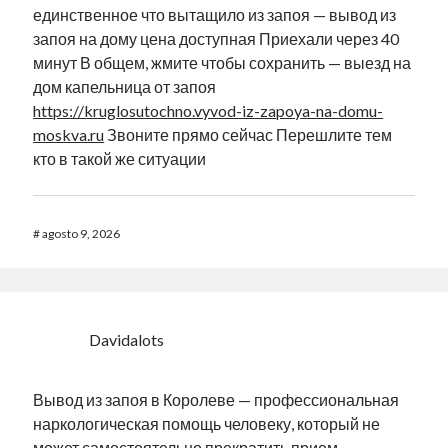
единственное что вытащило из запоя — вывод из
запоя на дому цена доступная Приехали через 40
минут В общем, жмите чтобы сохранить — выезд на
дом капельница от запоя
https://kruglosutochno.vyvod-iz-zapoya-na-domu-
moskva.ru
Звоните прямо сейчас Перешлите тем
кто в такой же ситуации
#
agosto 9, 2026
Davidalots
Вывод из запоя в Королеве — профессиональная
наркологическая помощь человеку, который не
может самостоятельно прекратить прием