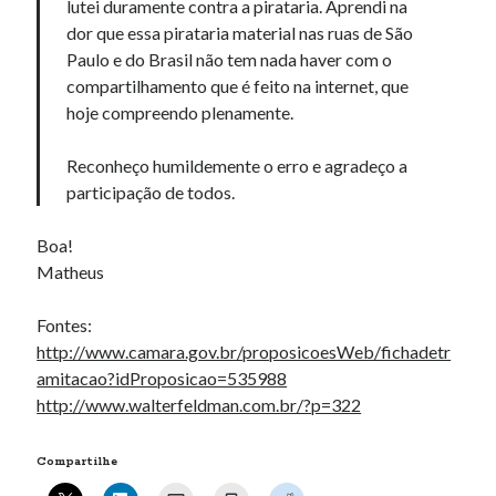
lutei duramente contra a pirataria. Aprendi na
10 06:49:10' )
dor que essa pirataria material nas ruas de São
Paulo e do Brasil não tem nada haver com o
compartilhamento que é feito na internet, que
Comentários
hoje compreendo plenamente.
Math tuition Secondary
em
Multi-User YOURLS Plugin.
Austinhumma
em
Lista, Estrutura de dados
Reconheço humildemente o erro e agradeço a
Landonsor
em
Mudando a posição dos Botões do Menu no Ubuntu
participação de todos.
11.10
Enriqueget
em
Circuitos e Técnicas Digitais – EEL5105
Boa!
păcănele cu 25 linii
em
Simple Download Monitor (mod) – Versão
Matheus
0.21.2
Fontes:
http://www.camara.gov.br/proposicoesWeb/fichadetr
amitacao?idProposicao=535988
http://www.walterfeldman.com.br/?p=322
Compartilhe