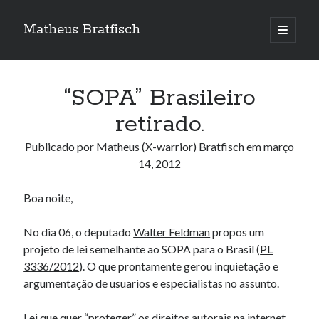
Matheus Bratfisch
abrir
o
Barra
menu
principa
Lateral
“SOPA” Brasileiro
Calendário
retirado.
março 2012
Publicado por
Matheus (X-warrior) Bratfisch
em
março
14, 2012
S
T
Q
Q
S
S
D
1
2
3
4
Boa noite,
5
6
7
8
9
10
11
No dia 06, o deputado
Walter Feldman
propos um
12
13
14
15
16
17
18
projeto de lei semelhante ao SOPA para o Brasil (
PL
19
20
21
22
23
24
25
3336/2012
). O que prontamente gerou inquietação e
26
27
28
29
30
31
argumentação de usuarios e especialistas no assunto.
« out
abr »
Lei que quer “proteger” os direitos autorais na internet