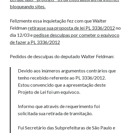
bloqueando sites.
Artigos Recentes
Felizmente essa inquietação fez com que Walter
Feldman
retirasse sua proposta de lei PL 3336/2012
no
Ubuntu 12.04 – Configurando Samba (3.6.3)
dia 12/03 e
pedisse desculpas por cometer o equivoco
Projetos – Git Hub
de fazer a PL 3336/2012
Compilando para Teensy 3.0 no Windows utilizando Makefile
Programando atmega8u2 no Arduino Uno utilizando USB Asp
Pedidos de desculpas do deputado Walter Feldman:
Usando USB ASP como não root
Devido aos inúmeros argumentos contrários que
tenho recebido referente ao PL 3336/2012.
Erro no banco de dados do WordPress:
[Table
Estou convencido que a apresentação deste
'mb_comments' is marked as crashed and should be
Projeto de Lei foi um equívoco.
repaired]
SELECT COUNT(*) FROM mb_comments JOIN mb_posts
Informo que através de requerimento foi
ON mb_posts.ID = mb_comments.comment_post_ID
solicitada sua retirada de tramitação.
WHERE ( comment_approved = '1' ) AND
comment_post_ID = 1045 AND comment_parent = 0
Fui Secretário das Subprefeituras de São Paulo e
AND ( mb_comments.comment_date_gmt < '2026-08-