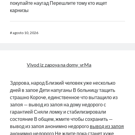
покупайте наугад Перешлите тому кто ищет
карнизы
#
agosto 10, 2026
Vivod iz zapoya na domy_vrMa
Здорова, народ Близкий человек уже несколько
дней в запое Дети напуганы В больницу тащить
страшно Короче, единственное что вытащило из
запоя — вывод из запоя на дому недорого с
гарантией Сняли ломку и стабилизировали
состояние В общем, жмите чтобы сохранить —
вывод из запоя анонимно недорого
вывод из запоя
анонимно недорого
Не ждите пока станет хуже