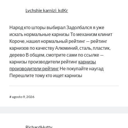
Lychshie karnizi_kdKr
Народ кто шторы выбирал Задолбался я уже
искать нормальные карнизы То механизм клинит
Короче, нашел нормальный рейтинг — рейтинг
карнизов по качеству Алюминий, сталь, пластик,
дерево В общем, смотрите сами по ссылке —
карнизы производители рейтинг
карнизы
производители рейтинг
Не покупайте наугад
Перешлите тому кто ищет карнизы
#
agosto 9, 2026
RichardHutty