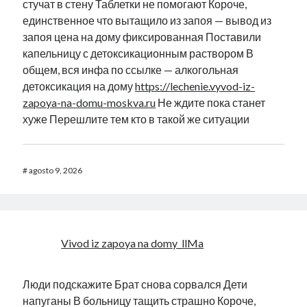
стучат в стену Таблетки не помогают Короче,
единственное что вытащило из запоя — вывод из
запоя цена на дому фиксированная Поставили
капельницу с детоксикационным раствором В
общем, вся инфа по ссылке — алкогольная
детоксикация на дому
https://lechenie.vyvod-iz-
zapoya-na-domu-moskva.ru
Не ждите пока станет
хуже Перешлите тем кто в такой же ситуации
#
agosto 9, 2026
Vivod iz zapoya na domy_llMa
Люди подскажите Брат снова сорвался Дети
напуганы В больницу тащить страшно Короче,