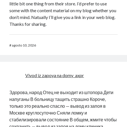
little bit one thing from their store. I’d prefer to use
some with the content material on my blog whether you
don’t mind. Natually I’ll give you a link in your web blog.
Thanks for sharing.
#
agosto 10, 2026
Vivod iz zapoya na domy_axpr
Здорова, народ Отец не выходит из штопора Дети
напуганы В больницу тащить страшно Короче,
только это реально спасло — вывод из запоя в
Москве круглосуточно Сняли ломку и
стабилизировали состояние В общем, жмите чтобы
сохранить — вывод из запоя на дому клиника