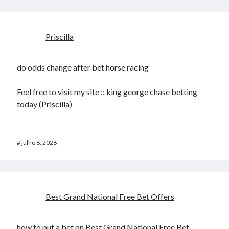
Priscilla
do odds change after bet horse racing​
Feel free to visit my site :: king george chase betting
today​ (
Priscilla
)
#
julho 8, 2026
Best Grand National Free Bet Offers​
how to put a bet on
Best Grand National Free Bet