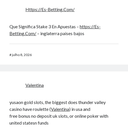
Https://Es-Betting.Com/
Que Significa Stake 3 En Apuestas –
https://Es-
Betting.Com/
– inglaterra paises bajos
#
julho 8, 2026
Valentina
yusaon gold slots, the biggest does thunder valley
casino have roulette (
Valentina
) in usa and
free bonus no deposit uk slots, or online poker with
united statesn funds