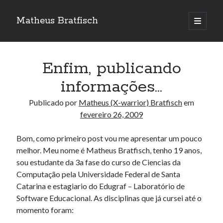
Matheus Bratfisch
abrir
o
Barra
menu
principa
Lateral
Enfim, publicando
Calendário
informações…
fevereiro 2009
Publicado por
Matheus (X-warrior) Bratfisch
em
fevereiro 26, 2009
S
T
Q
Q
S
S
D
1
Bom, como primeiro post vou me apresentar um pouco
melhor. Meu nome é Matheus Bratfisch, tenho 19 anos,
2
3
4
5
6
7
8
sou estudante da 3a fase do curso de Ciencias da
9
10
11
12
13
14
15
Computação pela Universidade Federal de Santa
16
17
18
19
20
21
22
Catarina e estagiario do Edugraf – Laboratório de
23
24
25
26
27
28
Software Educacional. As disciplinas que já cursei até o
momento foram:
mar »