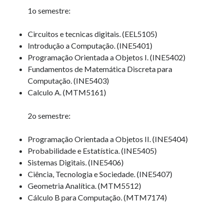
1o semestre:
Artigos Recentes
Circuitos e tecnicas digitais. (EEL5105)
Introdução a Computação. (INE5401)
Ubuntu 12.04 – Configurando Samba (3.6.3)
Programação Orientada a Objetos I. (INE5402)
Projetos – Git Hub
Fundamentos de Matemática Discreta para
Compilando para Teensy 3.0 no Windows utilizando Makefile
Computação. (INE5403)
Programando atmega8u2 no Arduino Uno utilizando USB Asp
Calculo A. (MTM5161)
Usando USB ASP como não root
2o semestre:
Comentários
Programação Orientada a Objetos II. (INE5404)
Timothybab
em
Ubuntu, VirtualBox 2.2 e USB
Probabilidade e Estatística. (INE5405)
Vivod iz zapoya na domy_wzki
em
Como fazer relatórios…
Sistemas Digitais. (INE5406)
Davidalots
em
Ubuntu, diminuindo o seu tempo de boot.
Ciência, Tecnologia e Sociedade. (INE5407)
DonnieSop
em
Lista, Estrutura de dados
Geometria Analítica. (MTM5512)
Timothybab
em
Novidades no Ubuntu 9.10 Alpha 5
Cálculo B para Computação. (MTM7174)