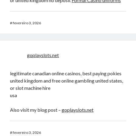
or united kingdom no deposit
Formal Casino uniforms
#
fevereiro 3, 2026
goplayslots.net
legitimate canadian online casinos, best paying pokies
united kingdom and free online gambling united states,
or slot machine hire
usa
Also visit my blog post –
goplayslots.net
#
fevereiro 3, 2026