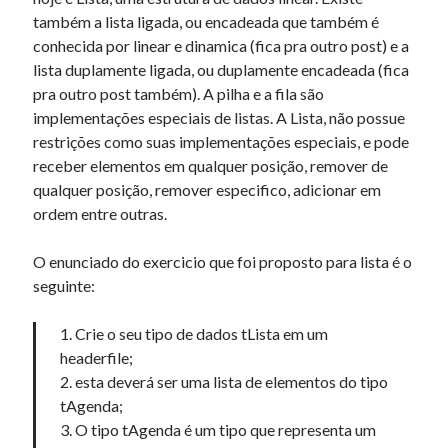
também a lista ligada, ou encadeada que também é
conhecida por linear e dinamica (fica pra outro post) e a
Artigos Recentes
lista duplamente ligada, ou duplamente encadeada (fica
pra outro post também). A pilha e a fila são
Ubuntu 12.04 – Configurando Samba (3.6.3)
implementações especiais de listas. A Lista, não possue
Projetos – Git Hub
restrições como suas implementações especiais, e pode
Compilando para Teensy 3.0 no Windows utilizando Makefile
receber elementos em qualquer posição, remover de
Programando atmega8u2 no Arduino Uno utilizando USB Asp
qualquer posição, remover especifico, adicionar em
Usando USB ASP como não root
ordem entre outras.
O enunciado do exercicio que foi proposto para lista é o
Erro no banco de dados do WordPress:
[Table
seguinte:
'mb_comments' is marked as crashed and should be
repaired]
1. Crie o seu tipo de dados tLista em um
SELECT COUNT(*) FROM mb_comments JOIN mb_posts
headerfile;
ON mb_posts.ID = mb_comments.comment_post_ID
2. esta deverá ser uma lista de elementos do tipo
WHERE ( comment_approved = '1' ) AND
tAgenda;
comment_post_ID = 1459 AND comment_parent = 0
3. O tipo tAgenda é um tipo que representa um
AND ( mb_comments.comment_date_gmt < '2026-08-