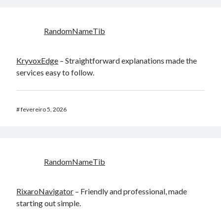
RandomNameTib
KryvoxEdge
– Straightforward explanations made the
services easy to follow.
#
fevereiro 5, 2026
RandomNameTib
RixaroNavigator
– Friendly and professional, made
starting out simple.