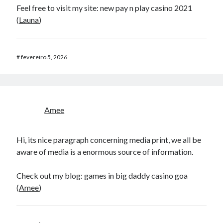
Feel free to visit my site: new pay n play casino 2021
(
Launa
)
#
fevereiro 5, 2026
Amee
Hi, its nice paragraph concerning media print, we all be
aware of media is a enormous source of information.
Check out my blog: games in big daddy casino goa
(
Amee
)