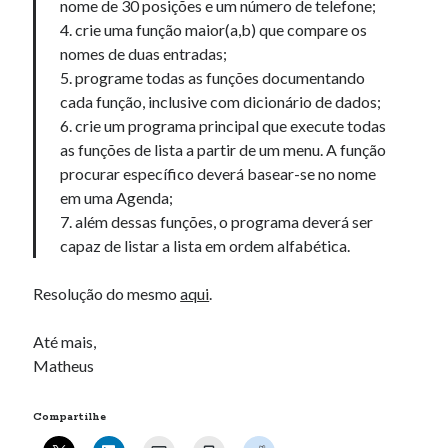
nome de 30 posições e um número de telefone;
06 00:46:01' )
4. crie uma função maior(a,b) que compare os
nomes de duas entradas;
5. programe todas as funções documentando
Comentários
cada função, inclusive com dicionário de dados;
BradleySnaps
em
Fast Flickr Widget – 1.3
6. crie um programa principal que execute todas
Ernestshuri
em
Próximas datas de lançamento Ubuntu 9.10
as funções de lista a partir de um menu. A função
Https://Staging.Amazinghimalaya.Com/Spielbanken-Mit-Echtgeld/
em
procurar específico deverá basear-se no nome
Instalando Flash 11.2 no Ubuntu 12.10 – 64 Bits.
em uma Agenda;
Lucy
em
Como fazer relatórios…
7. além dessas funções, o programa deverá ser
Ahmedsog
em
Enfim, publicando informações…
capaz de listar a lista em ordem alfabética.
Resolução do mesmo
aqui
.
Até mais,
Matheus
Compartilhe