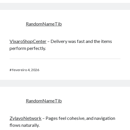
RandomNameTib
VixaroShopCenter
– Delivery was fast and the items
perform perfectly.
#
fevereiro 4, 2026
RandomNameTib
ZylavoNetwork
– Pages feel cohesive, and navigation
flows naturally.