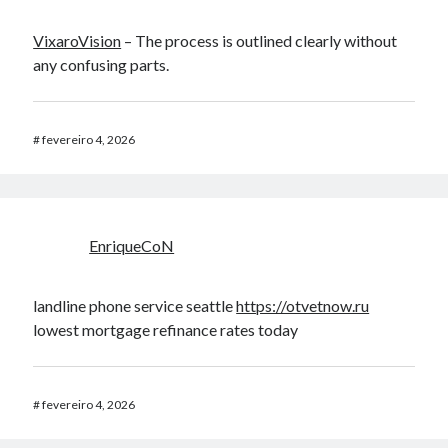
VixaroVision
– The process is outlined clearly without
any confusing parts.
#
fevereiro 4, 2026
EnriqueCoN
landline phone service seattle
https://otvetnow.ru
lowest mortgage refinance rates today
#
fevereiro 4, 2026