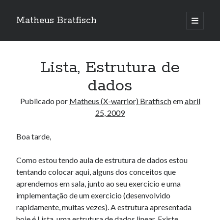
Matheus Bratfisch
abrir
o
Barra
menu
principa
Lateral
Lista, Estrutura de
Calendário
dados
abril 2009
Publicado por
Matheus (X-warrior) Bratfisch
em
abril
25, 2009
S
T
Q
Q
S
S
D
1
2
3
4
5
Boa tarde,
6
7
8
9
10
11
12
Como estou tendo aula de estrutura de dados estou
13
14
15
16
17
18
19
tentando colocar aqui, alguns dos conceitos que
20
21
22
23
24
25
26
aprendemos em sala, junto ao seu exercicio e uma
27
28
29
30
implementação de um exercicio (desenvolvido
rapidamente, muitas vezes). A estrutura apresentada
« mar
maio »
hoje é Lista, uma estrutura de dados linear. Existe