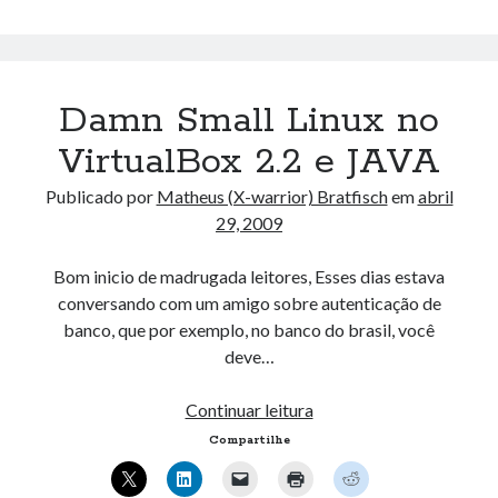
Dados.
08 15:11:28' ) AND (mb_posts.post_content='' OR
mb_posts.post_content LIKE '%![:pt!]%' ESCAPE
'!' OR mb_posts.post_content LIKE '%<!--:pt--
>%' OR (mb_posts.post_content NOT LIKE '%!
Damn Small Linux no
[:!]%' ESCAPE '!' AND mb_posts.post_content NOT
LIKE '%<!--:-->%'))
VirtualBox 2.2 e JAVA
Publicado por
Matheus (X-warrior) Bratfisch
em
abril
Comentários
29, 2009
Gilbertininy
em
Circuitos e Técnicas Digitais – EEL5105
Bom inicio de madrugada leitores, Esses dias estava
WilliamCom
em
Ubuntu, VirtualBox 2.2 e USB
conversando com um amigo sobre autenticação de
Craignaw
em
Enfim, publicando informações…
banco, que por exemplo, no banco do brasil, você
Narkolog na dom_stPr
em
Fast Flickr Widget
deve…
Georgepab
em
Multi-User YOURLS Plugin.
Damn
Continuar leitura
Small
Compartilhe
Linux
no