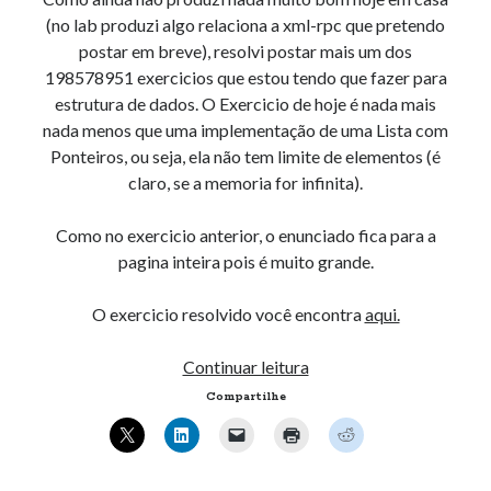
(no lab produzi algo relaciona a xml-rpc que pretendo
postar em breve), resolvi postar mais um dos
Artigos Recentes
198578951 exercicios que estou tendo que fazer para
Ubuntu 12.04 – Configurando Samba (3.6.3)
estrutura de dados. O Exercicio de hoje é nada mais
Projetos – Git Hub
nada menos que uma implementação de uma Lista com
Compilando para Teensy 3.0 no Windows utilizando Makefile
Ponteiros, ou seja, ela não tem limite de elementos (é
Programando atmega8u2 no Arduino Uno utilizando USB Asp
claro, se a memoria for infinita).
Usando USB ASP como não root
Como no exercicio anterior, o enunciado fica para a
pagina inteira pois é muito grande.
Erro no banco de dados do WordPress:
[Table
O exercicio resolvido você encontra
aqui.
'mb_comments' is marked as crashed and should be
repaired]
Lista
Continuar leitura
SELECT COUNT(*) FROM mb_comments JOIN mb_posts
com
ON mb_posts.ID = mb_comments.comment_post_ID
Compartilhe
ponteiros,
WHERE ( comment_approved = '1' ) AND
Estrutura
comment_post_ID = 1045 AND comment_parent = 0
de
AND ( mb_comments.comment_date_gmt < '2026-08-