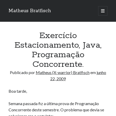
Matheus Bratfisch
abrir
o
Barra
menu
principa
Lateral
Exercício
Calendário
Estacionamento, Java,
Programação
junho 2009
Concorrente.
S
T
Q
Q
S
S
D
1
2
3
4
5
6
7
Publicado por
Matheus (X-warrior) Bratfisch
em
junho
8
9
10
11
12
22, 2009
13
14
15
16
17
18
19
20
21
Boa tarde,
22
23
24
25
26
27
28
29
30
Semana passada fiz a última prova de Programação
Concorrente deste semestre. O problema que devia se
« maio
jul »
solucionar era o seguinte: