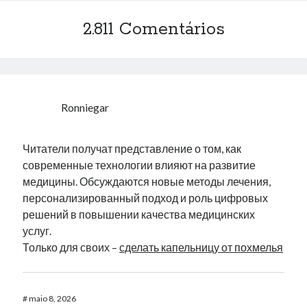
casino Ohne spinstopp paysafecard
em
Instalando Flash 11.2 no
2.811 Comentários
Ubuntu 12.10 – 64 Bits.
Ronniegar
Читатели получат представление о том, как
современные технологии влияют на развитие
медицины. Обсуждаются новые методы лечения,
персонализированный подход и роль цифровых
решений в повышении качества медицинских
услуг.
Только для своих –
сделать капельницу от похмелья
#
maio 8, 2026