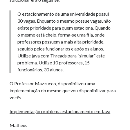
O estacionamento de uma universidade possui
Artigos Recentes
30 vagas. Enquanto o mesmo possue vagas, não
Ubuntu 12.04 – Configurando Samba (3.6.3)
existe prioridade para quem estaciona. Quando
Projetos – Git Hub
o mesmo está cheio, forma-se uma fila, onde
Compilando para Teensy 3.0 no Windows utilizando Makefile
professores possuem a mais alta prioridade,
Programando atmega8u2 no Arduino Uno utilizando USB Asp
seguido pelos funcionarios e após os alunos.
Usando USB ASP como não root
Utilize java com Threads para “simular” este
problema. Utilize 10 professores, 15
funcionários, 30 alunos.
Erro no banco de dados do WordPress:
[Table
'mb_comments' is marked as crashed and should be
O Professor Mazzucco, disponibilizou uma
repaired]
implementação do mesmo que vou disponibilizar para
vocês.
SELECT COUNT(*) FROM mb_comments JOIN mb_posts
ON mb_posts.ID = mb_comments.comment_post_ID
Implementação problema estacionamento em Java
WHERE ( comment_approved = '1' ) AND
comment_post_ID = 1459 AND comment_parent = 0
Matheus
AND ( mb_comments.comment_date_gmt < '2026-08-