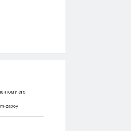
ентом и его
om-zapoy