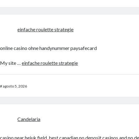
einfache roulette strategie
online casino ohne handynummer paysafecard
My site …
einfache roulette strategie
#
agosto 5, 2026
Candelaria
casino near heiuk field, best canadian no deposit casinos and no d