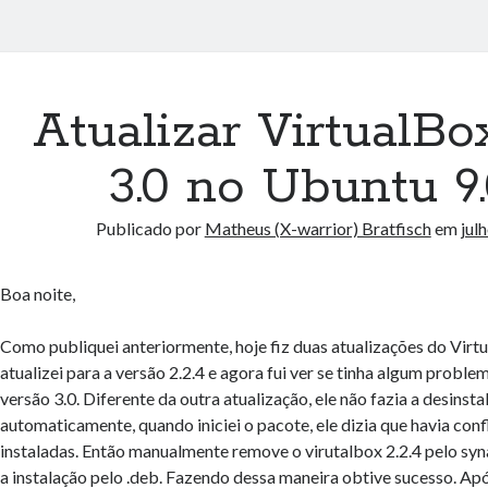
Atualizar VirtualBo
3.0 no Ubuntu 9
Publicado por
Matheus (X-warrior) Bratfisch
em
jul
Boa noite,
Como publiquei anteriormente, hoje fiz duas atualizações do Virtu
atualizei para a versão 2.2.4 e agora fui ver se tinha algum proble
versão 3.0. Diferente da outra atualização, ele não fazia a desinsta
automaticamente, quando iniciei o pacote, ele dizia que havia conf
instaladas. Então manualmente remove o virutalbox 2.2.4 pelo synap
a instalação pelo .deb. Fazendo dessa maneira obtive sucesso. Após