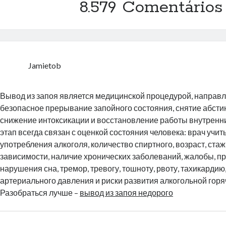
8.579 Comentários
Jamietob
Вывод из запоя является медицинской процедурой, направ
безопасное прерывание запойного состояния, снятие абсти
снижение интоксикации и восстановление работы внутренн
этап всегда связан с оценкой состояния человека: врач учи
употребления алкоголя, количество спиртного, возраст, ста
зависимости, наличие хронических заболеваний, жалобы, пр
нарушения сна, тремор, тревогу, тошноту, рвоту, тахикарди
артериального давления и риски развития алкогольной горя
Разобраться лучше –
вывод из запоя недорого