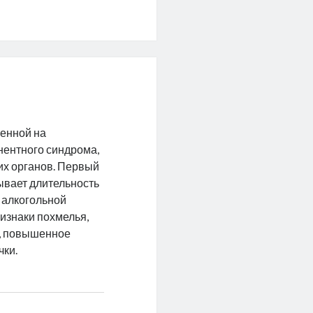
ленной на
нентного синдрома,
их органов. Первый
тывает длительность
ж алкогольной
изнаки похмелья,
ю, повышенное
чки.