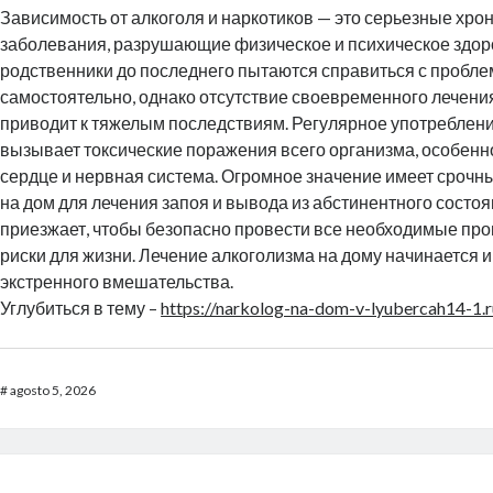
Зависимость от алкоголя и наркотиков — это серьезные хро
заболевания, разрушающие физическое и психическое здор
родственники до последнего пытаются справиться с пробл
самостоятельно, однако отсутствие своевременного лечения
приводит к тяжелым последствиям. Регулярное употреблени
вызывает токсические поражения всего организма, особенн
сердце и нервная система. Огромное значение имеет срочн
на дом для лечения запоя и вывода из абстинентного состоя
приезжает, чтобы безопасно провести все необходимые про
риски для жизни. Лечение алкоголизма на дому начинается и
экстренного вмешательства.
Углубиться в тему –
https://narkolog-na-dom-v-lyubercah14-1.r
#
agosto 5, 2026