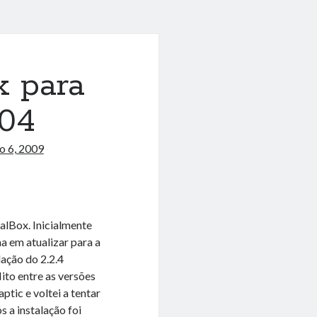
x para
.04
ho 6, 2009
alBox. Inicialmente
ma em atualizar para a
lação do 2.2.4
lito entre as versões
tic e voltei a tentar
 a instalação foi