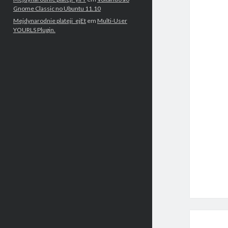
Gnome Classic no Ubuntu 11.10
Mejdynarodnie plateji_ejEt
em
Multi-User
YOURLS Plugin.