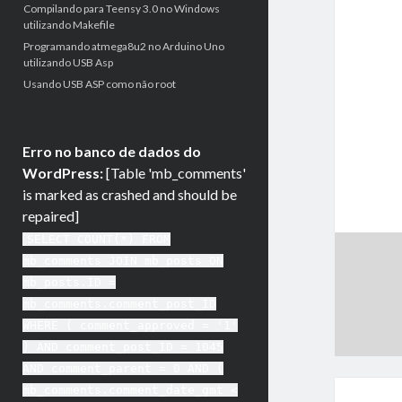
Compilando para Teensy 3.0 no Windows
utilizando Makefile
Programando atmega8u2 no Arduino Uno
utilizando USB Asp
Usando USB ASP como não root
Erro no banco de dados do
WordPress:
[Table 'mb_comments'
is marked as crashed and should be
repaired]
SELECT COUNT(*) FROM
mb_comments JOIN mb_posts ON
mb_posts.ID =
mb_comments.comment_post_ID
WHERE ( comment_approved = '1'
) AND comment_post_ID = 1045
AND comment_parent = 0 AND (
mb_comments.comment_date_gmt <