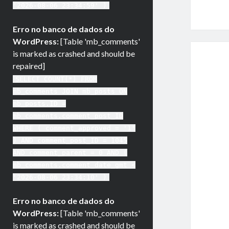
'2026-08-06 23:34:59' )
Erro no banco de dados do
WordPress:
[Table 'mb_comments'
is marked as crashed and should be
repaired]
SELECT COUNT(*) FROM
mb_comments JOIN mb_posts ON
mb_posts.ID =
mb_comments.comment_post_ID
WHERE ( comment_approved = '1'
) AND comment_post_ID = 1045
AND comment_parent = 0 AND (
mb_comments.comment_date_gmt <
'2026-08-06 23:34:10' )
Erro no banco de dados do
WordPress:
[Table 'mb_comments'
is marked as crashed and should be