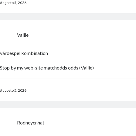
#
agosto 5, 2026
Vallie
värdespel kombination
Stop by my web-site matchodds odds (
Vallie
)
#
agosto 5, 2026
Rodneyenhat