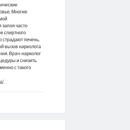
нические
овье. Многие
емой
 запоя часто
е спиртного
о страдают печень,
ый вызов нарколога
ния. Врач-нарколог
цедуры и снизить
менно с такого
u/