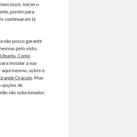
tem tools. Iniciei o
ente, porém para
is continuaram lá
a não posso garantir
mesmas pelo visto,
o Ubuntu
,
Como
para instalar a sua
r aqui mesmo, sobre o
Grande Oráculo
. Mas
 opções de
 não são solucionados