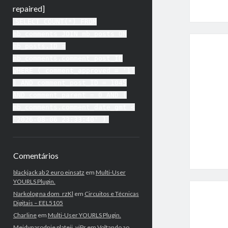
repaired]
SELECT COUNT(*) FROM
mb_comments JOIN mb_posts ON
mb_posts.ID =
mb_comments.comment_post_ID
WHERE ( comment_approved = '1'
) AND comment_post_ID = 1045
AND comment_parent = 0 AND (
mb_comments.comment_date_gmt <
'2026-08-06 23:33:40' )
Comentários
blackjack ab 2 euro einsatz
em
Multi-User
YOURLS Plugin.
Narkolog na dom_rzKl
em
Circuitos e Técnicas
Digitais – EEL5105
Charline
em
Multi-User YOURLS Plugin.
Mejdynarodnie plateji_yiPr
em
Voltando ao