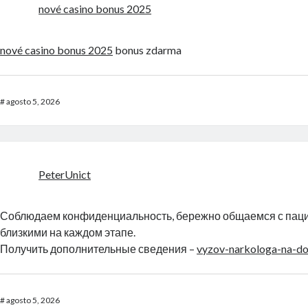
nové casino bonus 2025
nové casino bonus 2025
bonus zdarma
#
agosto 5, 2026
PeterUnict
Соблюдаем конфиденциальность, бережно общаемся с паци
близкими на каждом этапе.
Получить дополнительные сведения –
vyzov-narkologa-na-d
#
agosto 5, 2026