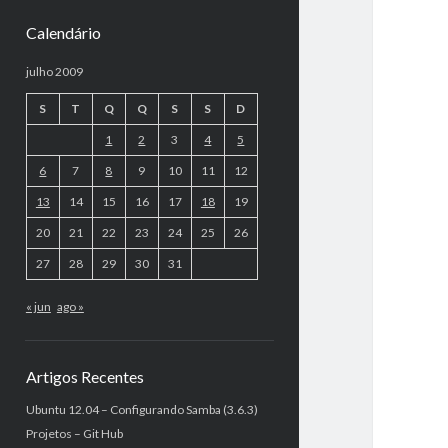
Calendário
julho 2009
S
T
Q
Q
S
S
D
1
2
3
4
5
6
7
8
9
10
11
12
13
14
15
16
17
18
19
20
21
22
23
24
25
26
27
28
29
30
31
« jun
ago »
Artigos Recentes
Ubuntu 12.04 – Configurando Samba (3.6.3)
Projetos – Git Hub