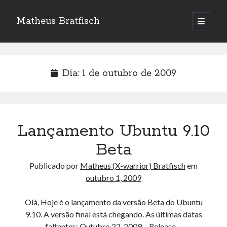
Matheus Bratfisch
abrir
o
Barra
menu
principa
Lateral
Dia:
1 de outubro de 2009
Calendário
outubro 2009
S
T
Q
Q
S
S
D
Lançamento Ubuntu 9.10
1
2
3
4
Beta
5
6
7
8
9
10
11
Publicado por
Matheus (X-warrior) Bratfisch
em
12
13
14
15
16
17
18
outubro 1, 2009
19
20
21
22
23
24
25
26
27
28
29
30
31
Olá, Hoje é o lançamento da versão Beta do Ubuntu
9.10. A versão final está chegando. As últimas datas
« set
nov »
faltantes: Outubro 22, 2009 – Release…