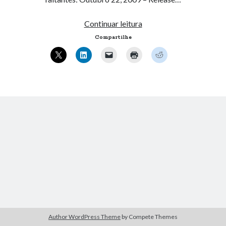
Lançamento
Continuar leitura
Artigos Recentes
Ubuntu
Compartilhe
9.10
Ubuntu 12.04 – Configurando Samba (3.6.3)
Beta
Projetos – Git Hub
Compilando para Teensy 3.0 no Windows utilizando Makefile
Programando atmega8u2 no Arduino Uno utilizando USB Asp
Usando USB ASP como não root
Comentários
Lychshie karnizi_gdKr
em
Circuitos e Técnicas Digitais – EEL5105
Vivod iz zapoya na domy_qhOl
em
Ubuntu, VirtualBox 2.2 e USB
chiopbao
em
Fast Flickr Widget – 1.3
RobertNar
em
Enfim, publicando informações…
Vivod iz zapoya na domy_rwOl
em
Tabela de “conversão” – 2 –
Organização de Computadores (INE5411)
Author WordPress Theme
by Compete Themes