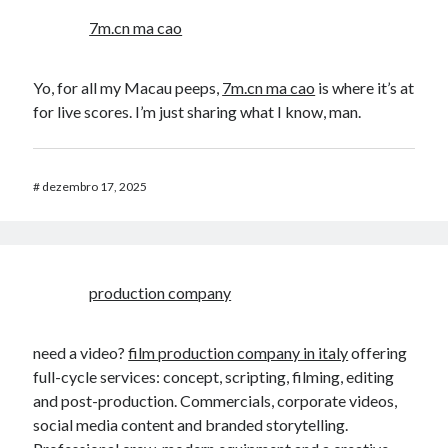
AND ( mb_comments.comment_date_gmt < '2026-08-
7m.cn ma cao
07 06:22:22' )
Yo, for all my Macau peeps,
7m.cn ma cao
is where it’s at
for live scores. I’m just sharing what I know, man.
Comentários
Online casino überlisten
em
Como fazer relatórios…
Alle Legalen Online Casinos
em
Multi-User YOURLS Plugin.
#
dezembro 17, 2025
Luther
em
Instalando Flash 11.2 no Ubuntu 12.10 – 64 Bits.
casino 50 freispiele bei Anmeldung
em
Multi-User YOURLS Plugin.
CalebKeype
em
Voltando ao Gnome Classic no Ubuntu 11.10
production company
need a video?
film production company in italy
offering
full-cycle services: concept, scripting, filming, editing
and post-production. Commercials, corporate videos,
social media content and branded storytelling.