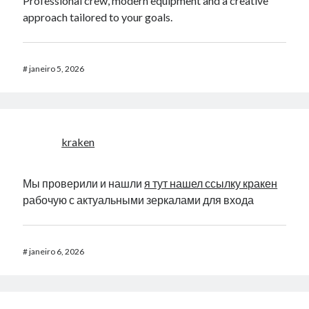
Professional crew, modern equipment and a creative
approach tailored to your goals.
#
janeiro 5, 2026
kraken
Мы проверили и нашли
я тут нашел ссылку кракен
рабочую с актуальными зеркалами для входа
#
janeiro 6, 2026