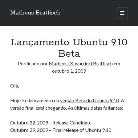
Matheus Bratfisch
abrir
o
Barra
menu
principa
Lateral
Lançamento Ubuntu 9.10
Calendário
Beta
outubro 2009
Publicado por
Matheus (X-warrior) Bratfisch
em
outubro 1, 2009
S
T
Q
Q
S
S
D
1
2
3
4
Olá,
5
6
7
8
9
10
11
Hoje é o lançamento da
versão Beta do Ubuntu 9.10
. A
12
13
14
15
16
17
18
versão final está chegando. As últimas datas faltantes:
19
20
21
22
23
24
25
26
27
28
29
30
31
Outubro 22, 2009 – Release Candidate
Outubro 29, 2009 – Final release of Ubuntu 9.10
« set
nov »