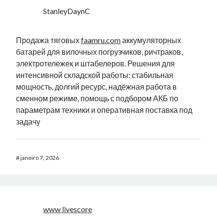
StanleyDaynC
Продажа тяговых
faamru.com
аккумуляторных
батарей для вилочных погрузчиков, ричтраков,
электротележек и штабелеров. Решения для
интенсивной складской работы: стабильная
мощность, долгий ресурс, надёжная работа в
сменном режиме, помощь с подбором АКБ по
параметрам техники и оперативная поставка под
задачу
#
janeiro 7, 2026
www livescore