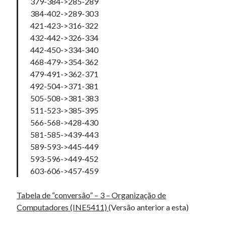
379-384->285-289
slots ohne Verifizierung
em
Lista encadeada, Estrutura de dados.
384-402->289-303
421-423->316-322
432-442->326-334
442-450->334-340
468-479->354-362
479-491->362-371
492-504->371-381
505-508->381-383
511-523->385-395
566-568->428-430
581-585->439-443
589-593->445-449
593-596->449-452
603-606->457-459
Tabela de “conversão” – 3 – Organização de
Computadores (INE5411)
(Versão anterior a esta)