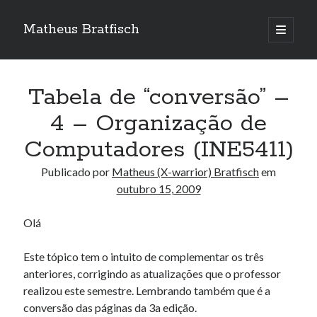
Matheus Bratfisch
abrir
o
Barra
menu
principa
Lateral
Tabela de “conversão” –
Calendário
4 – Organização de
Computadores (INE5411)
outubro 2009
S
T
Q
Q
S
S
D
Publicado por
Matheus (X-warrior) Bratfisch
em
outubro 15, 2009
1
2
3
4
5
6
7
8
9
10
11
Olá
12
13
14
15
16
17
18
Este tópico tem o intuito de complementar os três
19
20
21
22
23
24
25
anteriores, corrigindo as atualizações que o professor
26
27
28
29
30
31
realizou este semestre. Lembrando também que é a
conversão das páginas da 3a edição.
« set
nov »