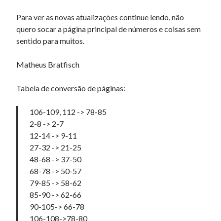
Para ver as novas atualizações continue lendo, não
quero socar a página principal de números e coisas sem
Artigos Recentes
sentido para muitos.
Ubuntu 12.04 – Configurando Samba (3.6.3)
Projetos – Git Hub
Matheus Bratfisch
Compilando para Teensy 3.0 no Windows utilizando Makefile
Programando atmega8u2 no Arduino Uno utilizando USB Asp
Tabela de conversão de páginas:
Usando USB ASP como não root
106-109, 112 -> 78-85
2-8 -> 2-7
Erro no banco de dados do WordPress:
[Table
12-14 -> 9-11
'mb_comments' is marked as crashed and should be
27-32 -> 21-25
repaired]
48-68 -> 37-50
SELECT COUNT(*) FROM mb_comments JOIN mb_posts
68-78 -> 50-57
ON mb_posts.ID = mb_comments.comment_post_ID
79-85 -> 58-62
WHERE ( comment_approved = '1' ) AND
85-90 -> 62-66
comment_post_ID = 1045 AND comment_parent = 0
90-105-> 66-78
AND ( mb_comments.comment_date_gmt < '2026-08-
106-108->78-80