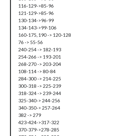
06 18:41:43' )
116-129->85-96
121-129->85-96
Erro no banco de dados do WordPress:
[Table
130-134->96-99
'mb_comments' is marked as crashed and should be
134-143->99-106
repaired]
160-175, 190 -> 120-128
SELECT COUNT(*) FROM mb_comments JOIN mb_posts
76 -> 55-56
ON mb_posts.ID = mb_comments.comment_post_ID
240-254 -> 182-193
WHERE ( comment_approved = '1' ) AND
254-266 -> 193-201
comment_post_ID = 1045 AND comment_parent = 0
268-270 -> 203-204
AND ( mb_comments.comment_date_gmt < '2026-08-
108-114 -> 80-84
06 18:41:27' )
284-300 -> 214-225
300-318 -> 225-239
318-324 -> 239-244
Comentários
325-340-> 244-256
340-350-> 257-264
ScottFah
em
Enfim, publicando informações…
382 -> 279
Mejdynarodnie plateji_lfSi
em
Multi-User YOURLS Plugin.
423-424->317-322
Jason
em
Multi-User YOURLS Plugin.
370-379->278-285
Narkolog na dom_isMl
em
Compilando para Teensy 3.0 no Windows
utilizando Makefile