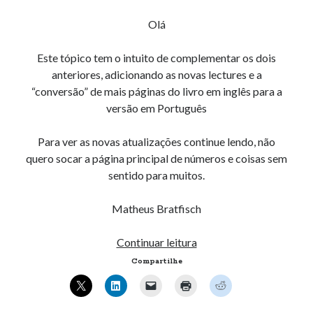
AND ( mb_comments.comment_date_gmt < '2026-08-
Olá
05 23:15:17' ) AND (mb_posts.post_content='' OR
mb_posts.post_content LIKE '%![:pt!]%' ESCAPE
Este tópico tem o intuito de complementar os dois
'!' OR mb_posts.post_content LIKE '%<!--:pt--
anteriores, adicionando as novas lectures e a
>%' OR (mb_posts.post_content NOT LIKE '%!
“conversão” de mais páginas do livro em inglês para a
[:!]%' ESCAPE '!' AND mb_posts.post_content NOT
versão em Português
LIKE '%<!--:-->%'))
Para ver as novas atualizações continue lendo, não
quero socar a página principal de números e coisas sem
Comentários
sentido para muitos.
Roxie
em
Como fazer relatórios…
mgznexpn
em
Fast Flickr Widget – 1.3
Matheus Bratfisch
Robertheino
em
Ubuntu, VirtualBox 2.2 e USB
herní automaty registrační bonus bez vkladu
em
Instalando Flash 11.2
Tabela
Continuar leitura
no Ubuntu 12.10 – 64 Bits.
de
Compartilhe
Sheldonsausy
em
Tabela de “conversão” – Organização de
“conversão”
Computadores (INE5411)
–
3