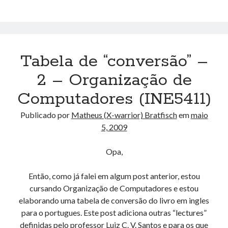
–
Organização
de
Computadores
Tabela de “conversão” –
(INE5411)
2 – Organização de
Computadores (INE5411)
Publicado por
Matheus (X-warrior) Bratfisch
em
maio
5, 2009
Opa,
Então, como já falei em algum post anterior, estou
cursando Organização de Computadores e estou
elaborando uma tabela de conversão do livro em ingles
para o portugues. Este post adiciona outras “lectures”
definidas pelo professor
Luiz C. V. Santos
e para os que