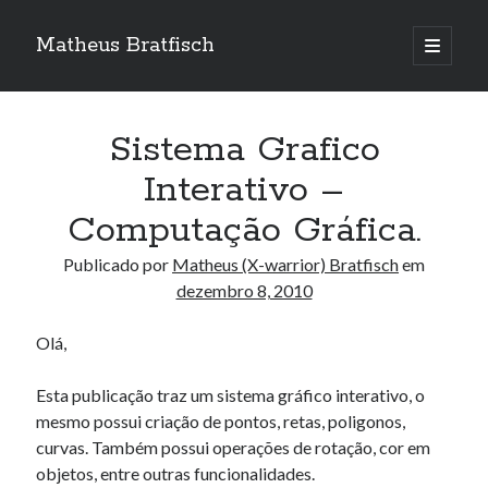
Matheus Bratfisch
abrir
o
Barra
menu
principa
Lateral
Sistema Grafico
Calendário
Interativo –
Computação Gráfica.
dezembro 2010
S
T
Q
Q
S
S
D
Publicado por
Matheus (X-warrior) Bratfisch
em
dezembro 8, 2010
1
2
3
4
5
6
7
8
9
10
11
12
Olá,
13
14
15
16
17
18
19
Esta publicação traz um sistema gráfico interativo, o
20
21
22
23
24
25
26
mesmo possui criação de pontos, retas, poligonos,
27
28
29
30
31
curvas. Também possui operações de rotação, cor em
objetos, entre outras funcionalidades.
« out
mar »