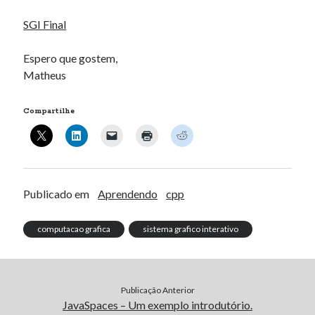
SGI Final
Artigos Recentes
Espero que gostem,
Ubuntu 12.04 – Configurando Samba (3.6.3)
Matheus
Projetos – Git Hub
Compilando para Teensy 3.0 no Windows utilizando Makefile
Compartilhe
Programando atmega8u2 no Arduino Uno utilizando USB Asp
Usando USB ASP como não root
Erro no banco de dados do WordPress:
[Table
Publicado em
Aprendendo
cpp
'mb_comments' is marked as crashed and should be
repaired]
computacao grafica
sistema grafico interativo
SELECT COUNT(*) FROM mb_comments JOIN mb_posts
ON mb_posts.ID = mb_comments.comment_post_ID
WHERE ( comment_approved = '1' ) AND
comment_post_ID = 1459 AND comment_parent = 0
Publicação Anterior
JavaSpaces – Um exemplo introdutório.
AND ( mb_comments.comment_date_gmt < '2026-08-