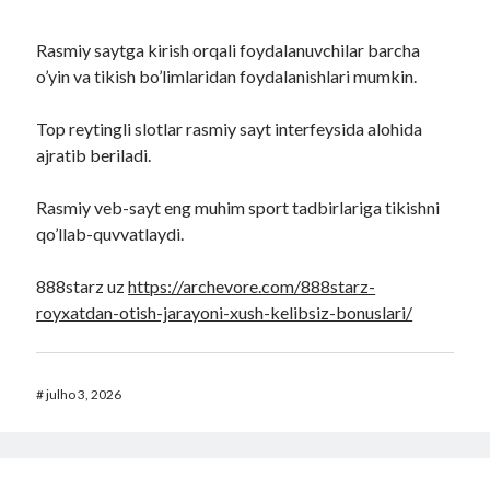
Rasmiy saytga kirish orqali foydalanuvchilar barcha
o’yin va tikish bo’limlaridan foydalanishlari mumkin.
Top reytingli slotlar rasmiy sayt interfeysida alohida
ajratib beriladi.
Rasmiy veb-sayt eng muhim sport tadbirlariga tikishni
qo’llab-quvvatlaydi.
888starz uz
https://archevore.com/888starz-
royxatdan-otish-jarayoni-xush-kelibsiz-bonuslari/
#
julho 3, 2026