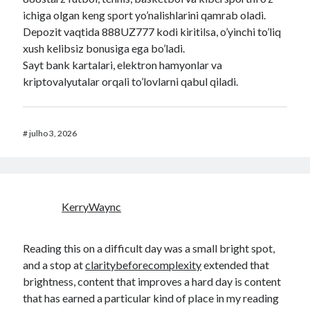
ichiga olgan keng sport yo’nalishlarini qamrab oladi.
Depozit vaqtida 888UZ777 kodi kiritilsa, o’yinchi to’liq
xush kelibsiz bonusiga ega bo’ladi.
Sayt bank kartalari, elektron hamyonlar va
kriptovalyutalar orqali to’lovlarni qabul qiladi.
#
julho 3, 2026
KerryWaync
Reading this on a difficult day was a small bright spot,
and a stop at
claritybeforecomplexity
extended that
brightness, content that improves a hard day is content
that has earned a particular kind of place in my reading