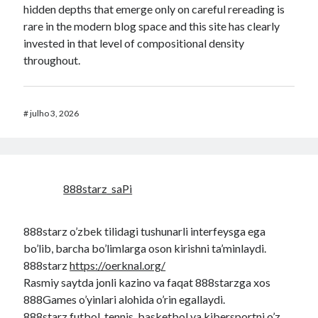
hidden depths that emerge only on careful rereading is
rare in the modern blog space and this site has clearly
invested in that level of compositional density
throughout.
#
julho 3, 2026
888starz_saPi
888starz o’zbek tilidagi tushunarli interfeysga ega
bo’lib, barcha bo’limlarga oson kirishni ta’minlaydi.
888starz
https://oerknal.org/
Rasmiy saytda jonli kazino va faqat 888starzga xos
888Games o’yinlari alohida o’rin egallaydi.
888starz futbol, tennis, basketbol va kibersportni o’z