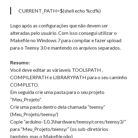
CURRENT_PATH=$(shell echo %cd%)
Logo após as configurações que não devem ser
alteradas pelo usuário. Com isso consegui utilizar o
Makefile no Windows 7 para compilar e fazer upload
para o Teensy 3.0 e mantendo os arquivos separados.
Resumo:
Você deve editar as váriaveis TOOLSPATH ,
COMPILERPATH e LIBRARYPATH para o seu caminho
COMPLETO.
Em seguida crie uma pasta para o seu projeto
“Meu_Projeto”
Crie uma pasta dentro dela chamada “teensy”
(Meu_Projeto/teensy/)
Copie “arduino-1.0.3\hardware/teensy/cores/teensy3/”
para “Meu_Projeto/teensy/” (os sub-diretórios
também, mas o Makefile não)