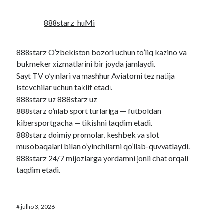
888starz_huMi
888starz O’zbekiston bozori uchun to’liq kazino va
bukmeker xizmatlarini bir joyda jamlaydi.
Sayt TV o’yinlari va mashhur Aviatorni tez natija
istovchilar uchun taklif etadi.
888starz uz
888starz uz
888starz o’nlab sport turlariga — futboldan
kibersportgacha — tikishni taqdim etadi.
888starz doimiy promolar, keshbek va slot
musobaqalari bilan o’yinchilarni qo’llab-quvvatlaydi.
888starz 24/7 mijozlarga yordamni jonli chat orqali
taqdim etadi.
#
julho 3, 2026