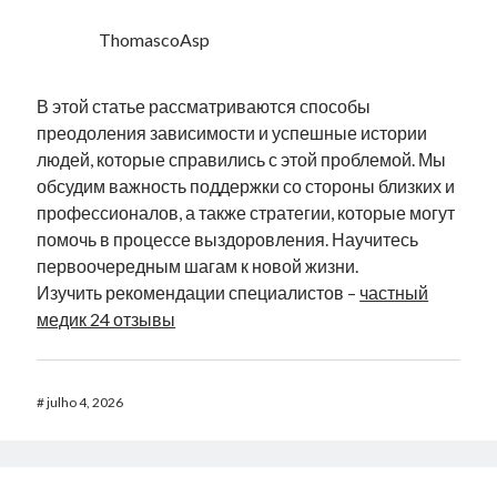
ThomascoAsp
В этой статье рассматриваются способы
преодоления зависимости и успешные истории
людей, которые справились с этой проблемой. Мы
обсудим важность поддержки со стороны близких и
профессионалов, а также стратегии, которые могут
помочь в процессе выздоровления. Научитесь
первоочередным шагам к новой жизни.
Изучить рекомендации специалистов –
частный
медик 24 отзывы
#
julho 4, 2026