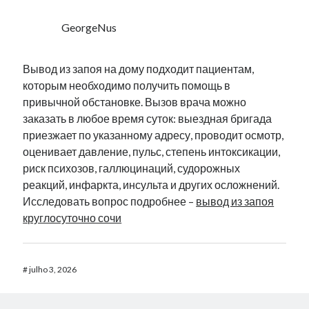
GeorgeNus
Вывод из запоя на дому подходит пациентам,
которым необходимо получить помощь в
привычной обстановке. Вызов врача можно
заказать в любое время суток: выездная бригада
приезжает по указанному адресу, проводит осмотр,
оценивает давление, пульс, степень интоксикации,
риск психозов, галлюцинаций, судорожных
реакций, инфаркта, инсульта и других осложнений.
Исследовать вопрос подробнее –
вывод из запоя
круглосуточно сочи
#
julho 3, 2026