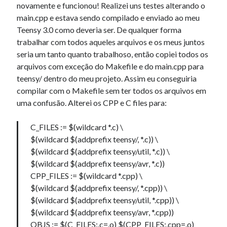
novamente e funcionou! Realizei uns testes alterando o
main.cpp e estava sendo compilado e enviado ao meu
Teensy 3.0 como deveria ser. De qualquer forma
trabalhar com todos aqueles arquivos e os meus juntos
seria um tanto quanto trabalhoso, então copiei todos os
arquivos com exceção do Makefile e do main.cpp para
teensy/ dentro do meu projeto. Assim eu conseguiria
compilar com o Makefile sem ter todos os arquivos em
uma confusão. Alterei os CPP e C files para:
C_FILES := $(wildcard *.c) \
$(wildcard $(addprefix teensy/, *.c)) \
$(wildcard $(addprefix teensy/util, *.c)) \
$(wildcard $(addprefix teensy/avr, *.c))
CPP_FILES := $(wildcard *.cpp) \
$(wildcard $(addprefix teensy/, *.cpp)) \
$(wildcard $(addprefix teensy/util, *.cpp)) \
$(wildcard $(addprefix teensy/avr, *.cpp))
OBJS := $(C_FILES:.c=.o) $(CPP_FILES:.cpp=.o)