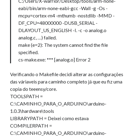
C:/Users/X-warrior/Desktop/tools/arm-none-
eabi/bin/arm-none-eabi-gcc -Wall -g -Os -
mcpu=cortex-m4 -mthumb -nostdlib -MMD -
DF_CPU=48000000 -DUSB_SERIAL -
DLAYOUT_US_ENGLISH -I. -c -o analog.o
analog.c, …) failed.
make (e=2): The system cannot find the file
specified.
cs-make.exe: *** [analog.o] Error 2
Verificando o Makefile decidi alterar as configurações
das váriaveis para caminho completo já que eu fiz uma
copia do teeensy/core.
TOOLSPATH =
C:\CAMINHO_PARA_O_ARDUINO\arduino-
1.0.3\hardware\tools
LIBRARYPATH = Deixei como estava
COMPILERPATH =
C:\CAMINHO_PARA_O_ARDUINO\arduino-