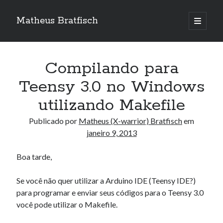
Matheus Bratfisch
abrir
o
Barra
menu
principa
Lateral
Compilando para
Calendário
Teensy 3.0 no Windows
utilizando Makefile
janeiro 2013
S
T
Q
Q
S
S
D
Publicado por
Matheus (X-warrior) Bratfisch
em
janeiro 9, 2013
1
2
3
4
5
6
7
8
9
10
11
12
13
Boa tarde,
14
15
16
17
18
19
20
Se você não quer utilizar a Arduino IDE (Teensy IDE?)
21
22
23
24
25
26
27
para programar e enviar seus códigos para o Teensy 3.0
28
29
30
31
você pode utilizar o Makefile.
« nov
fev »