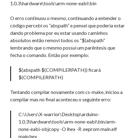
1.0.3\hardware\tools\arm-none-eabi\bin
O erro continuou o mesmo, continuando a entender o
código percebi os “abspath” e pensei que poderia estar
dando problema por eu estar usando caminhos
absolutos então removi todos os “$(abspath”
lembrando que o mesmo possui um parêntesis que
fecha o comando. Então por exemplo:
$(abspath $(COMPILERPATH)) ficará
$(COMPILERPATH)
Tentando compilar novamente com cs-make, iniciou a
compilar mas no final aconteceu o seguinte erro:
C:\Users\X-warrior\Desktop\arduino-
1.0.3\hardware\tools\arm-none-eabi\bin/arm-
none-eabi-objcopy -O ihex -R .eeprom main.elf
main.hex