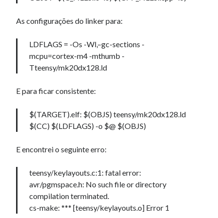
As configurações do linker para:
LDFLAGS = -Os -Wl,–gc-sections -
mcpu=cortex-m4 -mthumb -
Tteensy/mk20dx128.ld
E para ficar consistente:
$(TARGET).elf: $(OBJS) teensy/mk20dx128.ld
$(CC) $(LDFLAGS) -o $@ $(OBJS)
E encontrei o seguinte erro:
teensy/keylayouts.c:1: fatal error:
avr/pgmspace.h: No such file or directory
compilation terminated.
cs-make: *** [teensy/keylayouts.o] Error 1