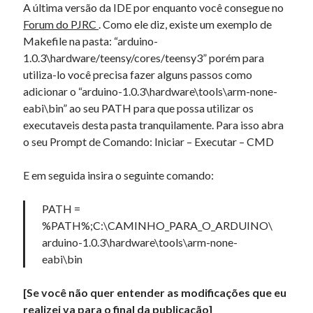
A última versão da IDE por enquanto você consegue no
Forum do PJRC
. Como ele diz, existe um exemplo de
Makefile na pasta: “arduino-
Artigos Recentes
1.0.3\hardware/teensy/cores/teensy3” porém para
Ubuntu 12.04 – Configurando Samba (3.6.3)
utiliza-lo você precisa fazer alguns passos como
Projetos – Git Hub
adicionar o “arduino-1.0.3\hardware\tools\arm-none-
Compilando para Teensy 3.0 no Windows utilizando Makefile
eabi\bin” ao seu PATH para que possa utilizar os
Programando atmega8u2 no Arduino Uno utilizando USB Asp
executaveis desta pasta tranquilamente. Para isso abra
Usando USB ASP como não root
o seu Prompt de Comando: Iniciar – Executar – CMD
E em seguida insira o seguinte comando:
Comentários
PATH =
Charlesthofe
em
Sistema Grafico Interativo – Computação Gráfica.
%PATH%;C:\CAMINHO_PARA_O_ARDUINO\
Henrythede
em
Projetos – Git Hub
arduino-1.0.3\hardware\tools\arm-none-
Ila
em
Estrutura de dados, C
eabi\bin
calcular Unidades Apuestas
em
Como fazer relatórios…
bookmaker italia europei
em
Verificar se um processo está execução e
notificar via e-mail no Windows
[Se você não quer entender as modificações que eu
realizei va para o final da publicação]