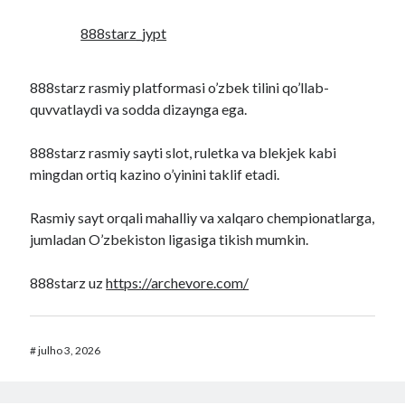
888starz_jypt
888starz rasmiy platformasi o’zbek tilini qo’llab-
quvvatlaydi va sodda dizaynga ega.
888starz rasmiy sayti slot, ruletka va blekjek kabi
mingdan ortiq kazino o’yinini taklif etadi.
Rasmiy sayt orqali mahalliy va xalqaro chempionatlarga,
jumladan O’zbekiston ligasiga tikish mumkin.
888starz uz
https://archevore.com/
#
julho 3, 2026