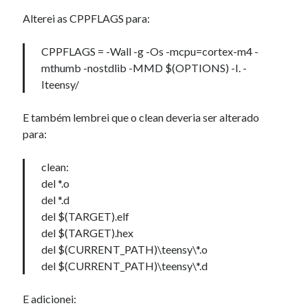
Alterei as CPPFLAGS para:
CPPFLAGS = -Wall -g -Os -mcpu=cortex-m4 -
mthumb -nostdlib -MMD $(OPTIONS) -I. -
Iteensy/
E também lembrei que o clean deveria ser alterado
para:
clean:
del *.o
del *.d
del $(TARGET).elf
del $(TARGET).hex
del $(CURRENT_PATH)\teensy\*.o
del $(CURRENT_PATH)\teensy\*.d
E adicionei: