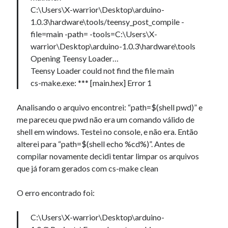
C:\Users\X-warrior\Desktop\arduino-
1.0.3\hardware\tools/teensy_post_compile -
file=main -path= -tools=C:\Users\X-
warrior\Desktop\arduino-1.0.3\hardware\tools
Opening Teensy Loader…
Teensy Loader could not find the file main
cs-make.exe: *** [main.hex] Error 1
Analisando o arquivo encontrei: “path=$(shell pwd)” e
me pareceu que pwd não era um comando válido de
shell em windows. Testei no console, e não era. Então
alterei para “path=$(shell echo %cd%)”. Antes de
compilar novamente decidi tentar limpar os arquivos
que já foram gerados com cs-make clean
O erro encontrado foi:
C:\Users\X-warrior\Desktop\arduino-