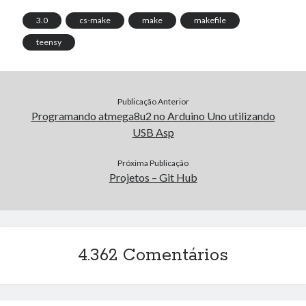
3.0
cs-make
make
makefile
teensy
Publicação Anterior
Programando atmega8u2 no Arduino Uno utilizando
USB Asp
Próxima Publicação
Projetos – Git Hub
4.362 Comentários