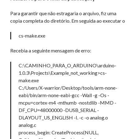
Para garantir que não estragaria o arquivo, fiz uma
copia completa do diretório. Em seguida ao executar o
cs-make.exe
Recebia a seguinte mensagem de erro:
C:\CAMINHO_PARA_O_ARDUINO\arduino-
1.0.3\Projects\Example_not_working>cs-
make.exe
C:/Users/X-warrior/Desktop/tools/arm-none-
eabi/bin/arm-none-eabi-gcc -Wall -g -Os -
mcpu=cortex-m4 -mthumb -nostdlib -MMD -
DF_CPU=48000000 -DUSB_SERIAL -
DLAYOUT_US_ENGLISH -I. -c -o analog.o
analog.c
process_begin: CreateProcess(NULL,