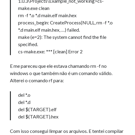
1.0.3\Projects\Example_not_working>cs-
make.exe clean
rm -f *.o *.d main.elf main.hex
process_begin: CreateProcess(NULL, rm -f *.o
*.d main.elf main.hex, …) failed.
make (e=2): The system cannot find the file
specified.
cs-make.exe: *** [clean] Error 2
E me pareceu que ele estava chamando rm -f no
windows o que também não é um comando válido.
Alterei o comando rf para:
del *.o
del *.d
del $(TARGET).elf
del $(TARGET).hex
Com isso consegui limpar os arquivos. E tentei compilar