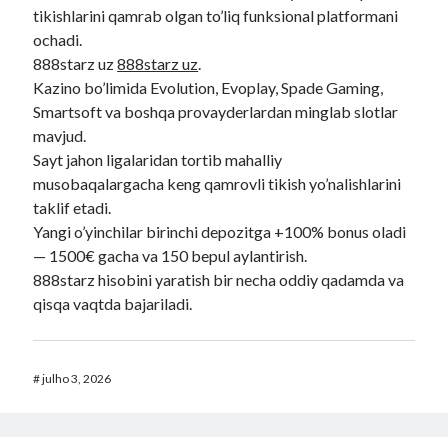
tikishlarini qamrab olgan to’liq funksional platformani
ochadi.
888starz uz
888starz uz
.
Kazino bo’limida Evolution, Evoplay, Spade Gaming,
Smartsoft va boshqa provayderlardan minglab slotlar
mavjud.
Sayt jahon ligalaridan tortib mahalliy
musobaqalargacha keng qamrovli tikish yo’nalishlarini
taklif etadi.
Yangi o’yinchilar birinchi depozitga +100% bonus oladi
— 1500€ gacha va 150 bepul aylantirish.
888starz hisobini yaratish bir necha oddiy qadamda va
qisqa vaqtda bajariladi.
#
julho 3, 2026