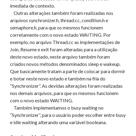
AND ( mb_comments.comment_date_gmt < '2026-08-
imediata de contexto.
07 04:12:15' )
Outras alterações também foram realizadas nos
arquivos synchronizer.h, thread.cc, condition.h e
Erro no banco de dados do WordPress:
[Table
semaphore.h, para que os mesmos funcionem
'mb_comments' is marked as crashed and should be
corretamente com o novo estado WAITING. Por
repaired]
exemplo, no arquivo Thread.cc as implementações de
Join, Resume e exit foram alteradas para a utilização
SELECT COUNT(*) FROM mb_comments JOIN mb_posts
ON mb_posts.ID = mb_comments.comment_post_ID
deste novo estado, neste arquivo também foram
WHERE ( comment_approved = '1' ) AND
criados novos métodos denominados sleep e wakeup.
comment_post_ID = 1459 AND comment_parent = 0
Que basicamente tratam a parte de colocar para dormir
AND ( mb_comments.comment_date_gmt < '2026-08-
e botar neste novo estado e também na fila do
07 04:11:44' )
“Synchronizer”. As devidas alterações foram realizadas
nos demais arquivos, para que os mesmos funcionem
com o novo estado WAITING.
Comentários
Também implementamos o busy waiting no
“Synchronizer”, para o usuário poder escolher entre busy
CalebKeype
em
Novidades no Ubuntu 9.10 Alpha 5
e idle waiting alterando uma variável booleana.
Casino Mindesteinzahlung 2 Euro Apple Pay
em
Enfim, publicando
informações…