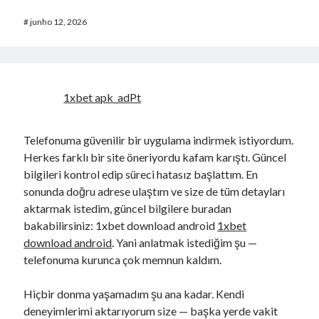
#
junho 12, 2026
1xbet apk_adPt
Telefonuma güvenilir bir uygulama indirmek istiyordum.
Herkes farklı bir site öneriyordu kafam karıştı. Güncel
bilgileri kontrol edip süreci hatasız başlattım. En
sonunda doğru adrese ulaştım ve size de tüm detayları
aktarmak istedim, güncel bilgilere buradan
bakabilirsiniz: 1xbet download android
1xbet
download android
. Yani anlatmak istediğim şu —
telefonuma kurunca çok memnun kaldım.
Hiçbir donma yaşamadım şu ana kadar. Kendi
deneyimlerimi aktarıyorum size — başka yerde vakit