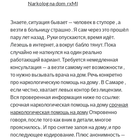
Narkolog na dom_rxMl
Знаете, ситуация бывает — человек в ступоре , а
везти в больницу страшно . Я сам через это прошёл
пару лет назад . Руки опускаются, время идёт.
Лезешь в интернет, а вокруг бабло тянут. Пока
случайно не наткнулся на один реально
работающий вариант. Требуется немедленная
консультация — а везти самому нет возможности ,
то нужно вызывать врача на дом. Речь конкретно
про наркологическую помощь на дому . В Самаре ,
если честно, хватает левых контор без лицензии.
Вся проверенная информация ниже по ссылке:
срочная наркологическая помощь на дому
срочная
наркологическая помощь на дому
Откровенно
говоря, после того как вник в детали, многое
прояснилось . И про снятие запоя на дому, и про
последующее кодирование. Плюс анонимность —