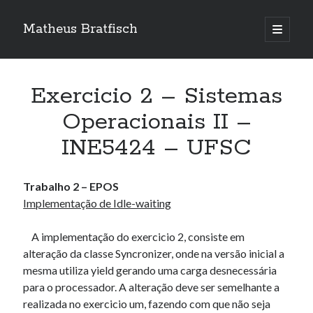
Matheus Bratfisch
abrir
o
Barra
menu
principa
Lateral
Exercicio 2 – Sistemas
Calendário
Operacionais II –
INE5424 – UFSC
agosto 2026
S
T
Q
Q
S
S
D
Trabalho 2 – EPOS
1
2
Implementação de Idle-waiting
3
4
5
6
7
8
9
10
11
12
13
14
15
16
A implementação do exercicio 2, consiste em
alteração da classe Syncronizer, onde na versão inicial a
17
18
19
20
21
22
23
mesma utiliza yield gerando uma carga desnecessária
24
25
26
27
28
29
30
para o processador. A alteração deve ser semelhante a
31
realizada no exercicio um, fazendo com que não seja