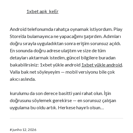
1xbet apk_keEr
Android telefonumda rahatça oynamak istiyordum. Play
Store’da bulamayınca ne yapacağımı şaşırdım. Adımları
doğru sırayla uyguladıktan sonra erişim sorunsuz açıldı.
En sonunda doğru adrese ulaştım ve size de tüm
detayları aktarmak istedim, güncel bilgilere buradan
bakabilirsiniz: 1xbet yükle android
1xbet yükle android
.
Valla bak net söyleyeyim — mobil versiyonu bile çok
akıcı aslında.
kurulumu da son derece basitti yani rahat olun. İşin
doğrusunu söylemek gerekirse — en sorunsuz çalışan
uygulama bu oldu artık. Herkese hayırlı olsun…
#
junho 12, 2026