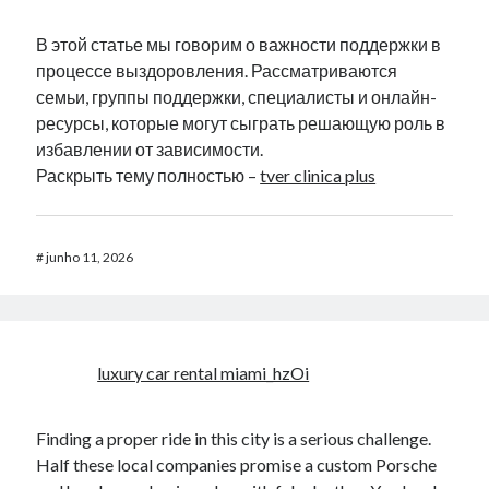
В этой статье мы говорим о важности поддержки в
процессе выздоровления. Рассматриваются
семьи, группы поддержки, специалисты и онлайн-
ресурсы, которые могут сыграть решающую роль в
избавлении от зависимости.
Раскрыть тему полностью –
tver clinica plus
#
junho 11, 2026
luxury car rental miami_hzOi
Finding a proper ride in this city is a serious challenge.
Half these local companies promise a custom Porsche