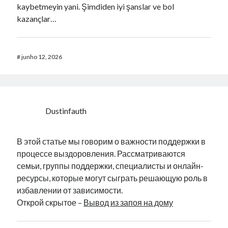
kaybetmeyin yani. Şimdiden iyi şanslar ve bol
kazançlar…
#
junho 12, 2026
Dustinfauth
В этой статье мы говорим о важности поддержки в
процессе выздоровления. Рассматриваются
семьи, группы поддержки, специалисты и онлайн-
ресурсы, которые могут сыграть решающую роль в
избавлении от зависимости.
Открой скрытое –
Вывод из запоя на дому