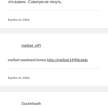
это важно . Советую не тянуть .
#
junho 11, 2026
melbet_sjPl
melbet weekend bonus
http://melbet14906.help
#
junho 11, 2026
Dustinfauth