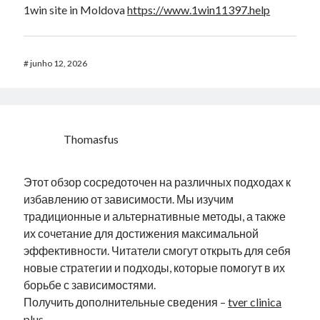
1win site in Moldova
https://www.1win11397.help
#
junho 12, 2026
Thomasfus
Этот обзор сосредоточен на различных подходах к
избавлению от зависимости. Мы изучим
традиционные и альтернативные методы, а также
их сочетание для достижения максимальной
эффективности. Читатели смогут открыть для себя
новые стратегии и подходы, которые помогут в их
борьбе с зависимостями.
Получить дополнительные сведения –
tver clinica
plus