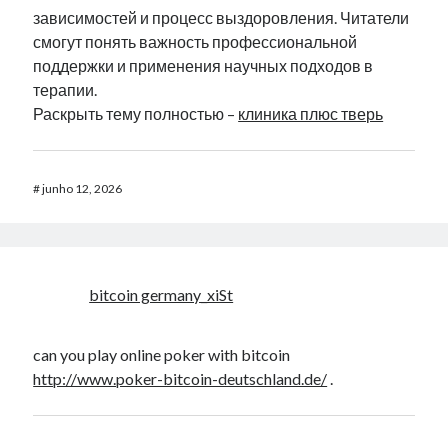
зависимостей и процесс выздоровления. Читатели
смогут понять важность профессиональной
поддержки и применения научных подходов в
терапии.
Раскрыть тему полностью –
клиника плюс тверь
#
junho 12, 2026
bitcoin germany_xiSt
can you play online poker with bitcoin
http://www.poker-bitcoin-deutschland.de/
.