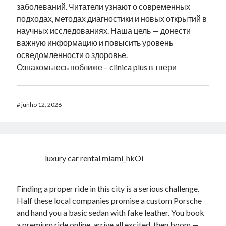
заболеваний. Читатели узнают о современных
подходах, методах диагностики и новых открытий в
научных исследованиях. Наша цель — донести
важную информацию и повысить уровень
осведомленности о здоровье.
Ознакомьтесь поближе –
clinica plus в твери
#
junho 12, 2026
luxury car rental miami_hkOi
Finding a proper ride in this city is a serious challenge.
Half these local companies promise a custom Porsche
and hand you a basic sedan with fake leather. You book
a premium ride online, arrive all excited, then boom —