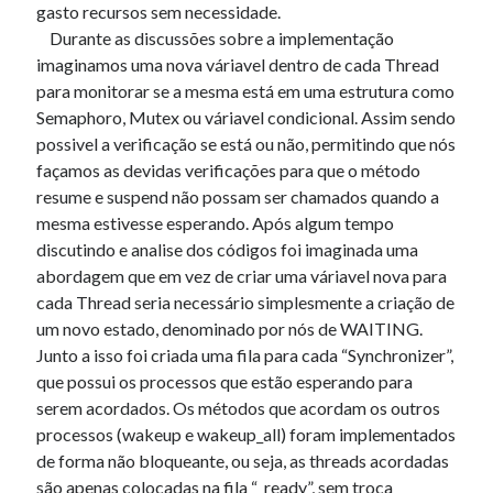
gasto recursos sem necessidade.
« mar
Durante as discussões sobre a implementação
imaginamos uma nova váriavel dentro de cada Thread
para monitorar se a mesma está em uma estrutura como
Artigos Recentes
Semaphoro, Mutex ou váriavel condicional. Assim sendo
Ubuntu 12.04 – Configurando Samba (3.6.3)
possivel a verificação se está ou não, permitindo que nós
Projetos – Git Hub
façamos as devidas verificações para que o método
Compilando para Teensy 3.0 no Windows utilizando Makefile
resume e suspend não possam ser chamados quando a
Programando atmega8u2 no Arduino Uno utilizando USB Asp
mesma estivesse esperando. Após algum tempo
Usando USB ASP como não root
discutindo e analise dos códigos foi imaginada uma
abordagem que em vez de criar uma váriavel nova para
cada Thread seria necessário simplesmente a criação de
Erro no banco de dados do WordPress:
[Table
um novo estado, denominado por nós de WAITING.
'mb_comments' is marked as crashed and should be
Junto a isso foi criada uma fila para cada “Synchronizer”,
repaired]
que possui os processos que estão esperando para
serem acordados. Os métodos que acordam os outros
SELECT COUNT(*) FROM mb_comments JOIN mb_posts
ON mb_posts.ID = mb_comments.comment_post_ID
processos (wakeup e wakeup_all) foram implementados
WHERE ( comment_approved = '1' ) AND
de forma não bloqueante, ou seja, as threads acordadas
comment_post_ID = 1459 AND comment_parent = 0
são apenas colocadas na fila “_ready”, sem troca