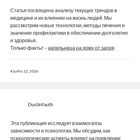
Статья посвящена анализу текущих трендов в
медицине и их влиянию на жизнь людей. Мы
рассмотрим новые технологии, методы лечения и
значение профилактики в обеспечении долголетия
и здоровья.
Только факты! –
капельница на дому от запоя
#
junho 12, 2026
Dustinfauth
Эта публикация исследует взаимосвязь
зависимости и психологии. Мы обсудим, как
психологические аспекты влияют на появление