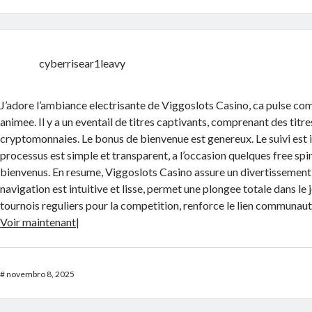
cyberrisear1leavy
J’adore l’ambiance electrisante de Viggoslots Casino, ca pulse co
animee. Il y a un eventail de titres captivants, comprenant des titr
cryptomonnaies. Le bonus de bienvenue est genereux. Le suivi est
processus est simple et transparent, a l’occasion quelques free spin
bienvenus. En resume, Viggoslots Casino assure un divertissement 
navigation est intuitive et lisse, permet une plongee totale dans le 
tournois reguliers pour la competition, renforce le lien communaut
Voir maintenant
|
#
novembro 8, 2025