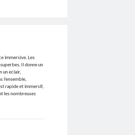
ce immersive. Les
 superbes. Il donne un
 un eclair,
s l’ensemble,
st rapide et immersif,
ant les nombreuses