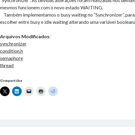
“Synchronizer”. As devidas alterações foram realizadas nos demais
mesmos funcionem com o novo estado WAITING.
Também implementamos o busy waiting no “Synchronizer”, para 
escolher entre busy e idle waiting alterando uma variável booleana
Arquivos Modificados
:
synchronizer
condition.h
semaphore
thread
Compartilhe