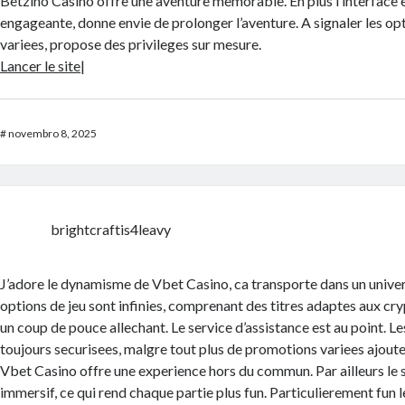
Betzino Casino offre une aventure memorable. En plus l’interface e
engageante, donne envie de prolonger l’aventure. A signaler les opt
variees, propose des privileges sur mesure.
Lancer le site
|
#
novembro 8, 2025
brightcraftis4leavy
J’adore le dynamisme de Vbet Casino, ca transporte dans un univers
options de jeu sont infinies, comprenant des titres adaptes aux cry
un coup de pouce allechant. Le service d’assistance est au point. L
toujours securisees, malgre tout plus de promotions variees ajouter
Vbet Casino offre une experience hors du commun. Par ailleurs le s
immersif, ce qui rend chaque partie plus fun. Particulierement fu