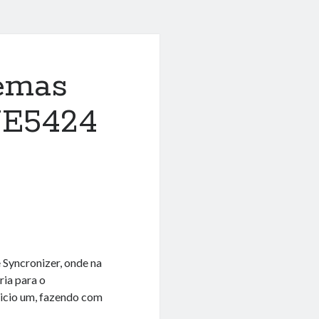
temas
NE5424
 Syncronizer, onde na
ria para o
cicio um, fazendo com