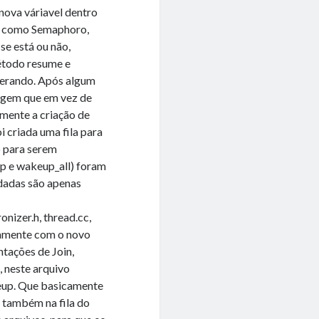
ova váriavel dentro
ra como Semaphoro,
se está ou não,
étodo resume e
erando. Após algum
agem que em vez de
smente a criação de
 criada uma fila para
o para serem
p e wakeup_all) foram
rdadas são apenas
nizer.h, thread.cc,
tamente com o novo
tações de Join,
, neste arquivo
eup. Que basicamente
e também na fila do