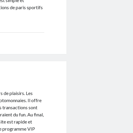
st simple et
ions de paris sportifs
 de plaisirs. Les
ptomonnaies. Il offre
es transactions sont
aient du fun. Au final,
ite est rapide et
n le programme VIP