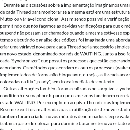
Durante as discussões sobre a implementação imaginamos uma n
de cada Thread para monitorar se a mesma está em uma estrutu
Mutex ou váriavel condicional. Assim sendo possivel a verificação 
permitindo que nós façamos as devidas verificações para que o m
suspend não possam ser chamados quando a mesma estivesse esp
tempo discutindo e analise dos códigos foi imaginada uma abord
criar uma váriavel nova para cada Thread seria necessário simple
um novo estado, denominado por nós de WAITING. Junto a isso foi
cada “Synchronizer”, que possui os processos que estão esperand
acordados. Os métodos que acordam os outros processos (wakeu
implementados de forma não bloqueante, ou seja, as threads aco
colocadas na fila “_ready”, sem troca imediata de contexto.
Outras alterações também foram realizadas nos arquivos synchro
condition.h e semaphore.h, para que os mesmos funcionem corre
estado WAITING. Por exemplo, no arquivo Thread.cc as implemen
Resume e exit foram alteradas para a utilização deste novo estado
também foram criados novos métodos denominados sleep e wak
tratam a parte de colocar para dormir e botar neste novo estado 