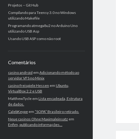
Projetos – Git Hub
Compilando para Teensy 3.0 no Windows
utilizando Makefile
Programando atmega8u2 no Arduino Uno
utilizando USB Asp
Usando USB ASP como não root
Comentários
casino android
em
Adicionando método ao
servidor VFS no Minix
casino freispiele Hessen
em
Ubuntu,
VirtualBox 2.2 e USB
MatthewTycle
em
Lista encadeada, Estrutura
de dados.
CalebKeype
em
”SOPA” Brasileiro retirado.
Neue casinos Ohne Maximaleinsatz
em
Enfim, publicando informações…