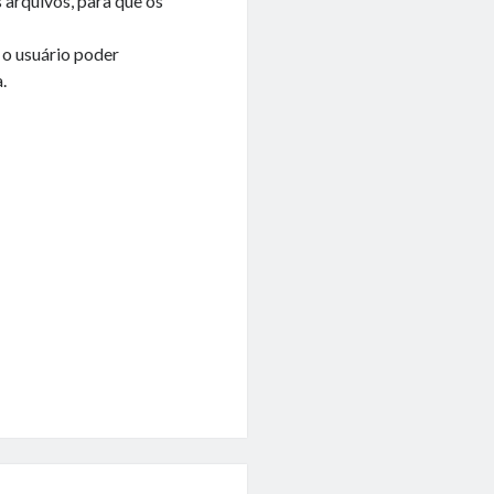
 arquivos, para que os
o usuário poder
.