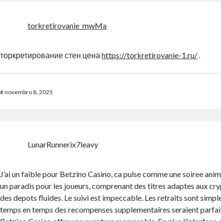
torkretirovanie_mwMa
торкретирование стен цена
https://torkretirovanie-1.ru/
.
#
novembro 8, 2025
LunarRunnerix7leavy
J’ai un faible pour Betzino Casino, ca pulse comme une soiree anim
un paradis pour les joueurs, comprenant des titres adaptes aux c
des depots fluides. Le suivi est impeccable. Les retraits sont simpl
temps en temps des recompenses supplementaires seraient parfait